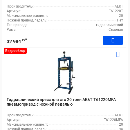
Производитель:
AE&T
Артикул:
T61220T
Максимальное усилие, т:
20
Ножной привод, педаль:
Нет
Тип привода:
гидравлический
Рама:
Сварная
руб
32 984
Видеообзор
Гидравлический пресс для сто 20 тонн AE&T T61220MFA
пневмопривод с ножной педалью
Производитель:
AE&T
Артикул:
T61220MFA
Максимальное усилие, т:
20
Ножной привод, педаль:
Да