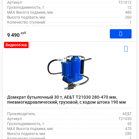
Артикул:
Т21012
Грузоподъемность, т:
12
MAX Высота подъема, мм:
480
Высота подхвата, мм:
260
Количество ступеней:
1
руб
9 490
Видеообзор
Домкрат бутылочный 30 т, AE&T Т21030 280-470 мм,
пневмогидравлический, грузовой, с ходом штока 190 мм
Производитель:
AE&T
Артикул:
Т21030
Грузоподъемность, т:
30
MAX Высота подъема, мм:
470
Высота подхвата, мм:
280
Количество ступеней:
1