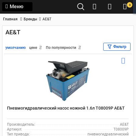
0
Меню
Главная
Бренды
AE&T
AE&T
Фильтр
умолчанию
цене
По популярности
Пневмогидравлический насос ножной 1.6л T08009P AE&T
Производитель:
AE&T
Артикул:
T08009P
Тип привода:
пневмогидравлический