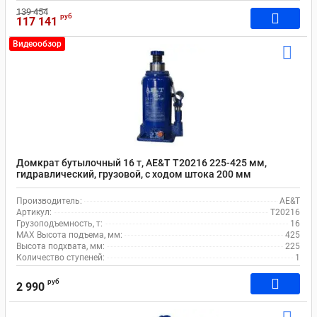
139 454
руб
117 141
Видеообзор
Домкрат бутылочный 16 т, AE&T T20216 225-425 мм,
гидравлический, грузовой, с ходом штока 200 мм
Производитель:
AE&T
Артикул:
T20216
Грузоподъемность, т:
16
MAX Высота подъема, мм:
425
Высота подхвата, мм:
225
Количество ступеней:
1
руб
2 990