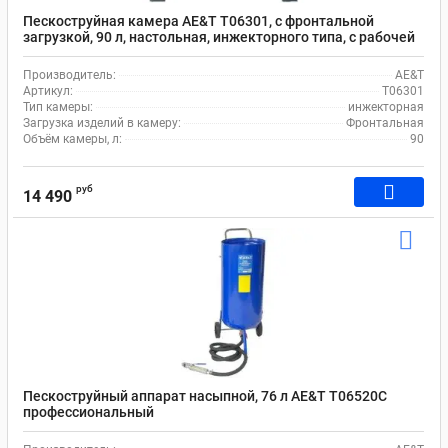
Пескоструйная камера AE&T T06301, с фронтальной
загрузкой, 90 л, настольная, инжекторного типа, с рабочей
зоной 560х460х280
Производитель:
AE&T
Артикул:
T06301
Тип камеры:
инжекторная
Загрузка изделий в камеру:
Фронтальная
Объём камеры, л:
90
руб
14 490
Пескоструйный аппарат насыпной, 76 л AE&T T06520C
профессиональный