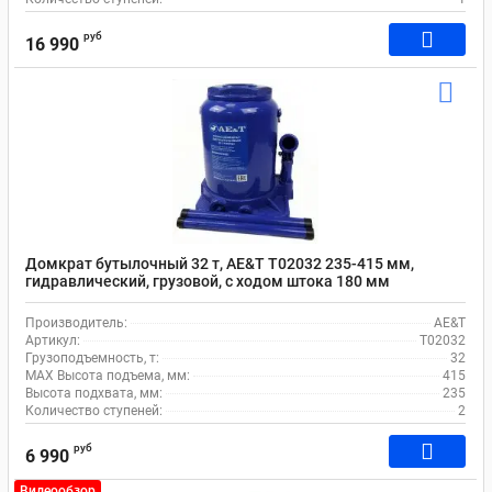
руб
16 990
Домкрат бутылочный 32 т, AE&T T02032 235-415 мм,
гидравлический, грузовой, с ходом штока 180 мм
Производитель:
AE&T
Артикул:
T02032
Грузоподъемность, т:
32
MAX Высота подъема, мм:
415
Высота подхвата, мм:
235
Количество ступеней:
2
руб
6 990
Видеообзор