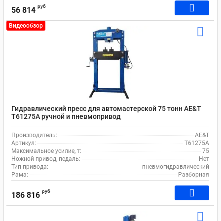
руб
56 814
Видеообзор
Гидравлический пресс для автомастерской 75 тонн AE&T
Т61275А ручной и пневмопривод
Производитель:
AE&T
Артикул:
T61275A
Максимальное усилие, т:
75
Ножной привод, педаль:
Нет
Тип привода:
пневмогидравлический
Рама:
Разборная
руб
186 816