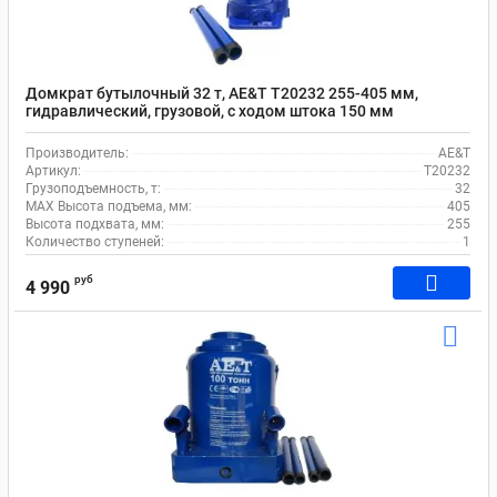
Домкрат бутылочный 32 т, AE&T T20232 255-405 мм,
гидравлический, грузовой, с ходом штока 150 мм
Производитель:
AE&T
Артикул:
T20232
Грузоподъемность, т:
32
MAX Высота подъема, мм:
405
Высота подхвата, мм:
255
Количество ступеней:
1
руб
4 990