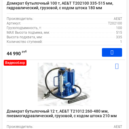
Домкрат бутылочный 100 т, AE&T Т202100 335-515 мм,
гидравлический, грузовой, с ходом штока 180 мм
Производитель:
AE&T
Артикул:
Т202100
Грузоподъемность, т:
100
MAX Высота подъема, мм:
515
Высота подхвата, мм:
335
Количество ступеней:
1
руб
44 990
Видеообзор
Домкрат бутылочный 12 т, AE&T Т21012 260-480 мм,
пневмогидравлический, грузовой, с ходом штока 210 мм
Производитель:
AE&T