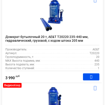
Домкрат бутылочный 20 т, AE&T T20220 235-440 мм,
гидравлический, грузовой, с ходом штока 205 мм
Производитель:
AE&T
Артикул:
T20220
Грузоподъемность, т:
20
MAX Высота подъема, мм:
440
Высота подхвата, мм:
235
Количество ступеней:
1
руб
3 990
Видеообзор