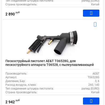
Тип соединения штуцера пистолета:
рапид (EURO)
Страна производитель:
Китай
руб
2 890
Пескоструйный пистолет AE&T T06528G, для
пескоструйного аппарата T06528, с пылеулавливающей
насадкой
Производитель:
AE&T
Артикул:
T06528G
Давление, Бар:
3, 6
Расход воздуха, л/мин:
260, 140
Тип соединения штуцера пистолета:
рапид (EURO)
Страна производитель:
Китай
руб
2 942