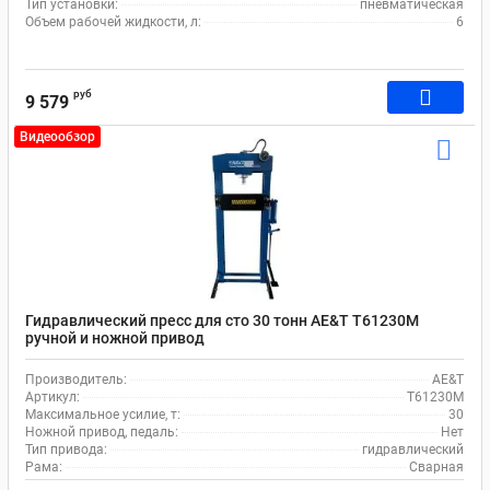
Тип установки:
пневматическая
Объем рабочей жидкости, л:
6
руб
9 579
Видеообзор
Гидравлический пресс для сто 30 тонн AE&T T61230M
ручной и ножной привод
Производитель:
AE&T
Артикул:
T61230M
Максимальное усилие, т:
30
Ножной привод, педаль:
Нет
Тип привода:
гидравлический
Рама:
Сварная