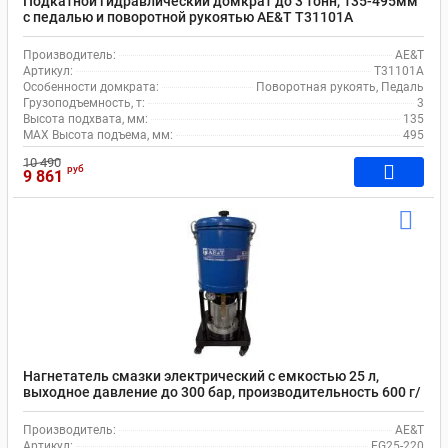
Подкатной гидравлический домкрат до 3 тонн, 135-495мм
с педалью и поворотной рукоятью AE&T T31101A
Производитель:
AE&T
Артикул:
T31101A
Особенности домкрата:
Поворотная рукоять, Педаль
Грузоподъемность, т:
3
Высота подхвата, мм:
135
MAX Высота подъема, мм:
495
10 490
руб
9 861
Нагнетатель смазки электрический с емкостью 25 л,
выходное давление до 300 бар, производительность 600 г/
мин, AE&T EG25-220
Производитель:
AE&T
Артикул:
EG25-220