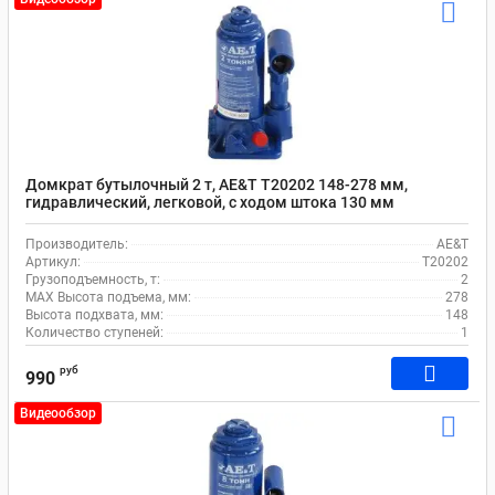
Домкрат бутылочный 2 т, AE&T T20202 148-278 мм,
гидравлический, легковой, с ходом штока 130 мм
Производитель:
AE&T
Артикул:
T20202
Грузоподъемность, т:
2
MAX Высота подъема, мм:
278
Высота подхвата, мм:
148
Количество ступеней:
1
руб
990
Видеообзор