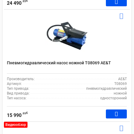
руб
24 490
Пневмогидравлический насос ножной T08069 AE&T
Производитель:
AE&T
Артикул:
T08069
Тип привода:
пневмогидравлический
Вид привода:
ножной
Тип насоса:
односторонний
руб
15 990
Видеообзор