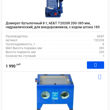
Домкрат бутылочный 8 т, AE&T T20208 200-385 мм,
гидравлический, для внедорожников, с ходом штока 185
мм
Производитель:
AE&T
Артикул:
T20208
Грузоподъемность, т:
8
MAX Высота подъема, мм:
385
Высота подхвата, мм:
200
Количество ступеней:
1
руб
1 990