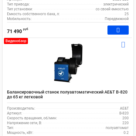
Тип привода:
электрический
Тип установки:
со своей емкостью
Емкость собственного бака, л:
25
Мобильность:
Передвижной
руб
71 490
Видеообзор
Балансировочный станок полуавтоматический AE&T B-820
до 65 кг легковой
Производитель:
AE&T
Артикул:
B-820
Скорость вращения, об/мин:
200
Напряжение сети, В:
220
Тип:
полуавтомат
Мощность, кВт:
0.2