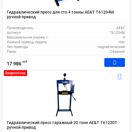
Гидравлический пресс для сто 4 тонны AE&T T61204M
ручной привод
Производитель:
AE&T
Артикул:
T61204M
Максимальное усилие, т:
4
Ножной привод, педаль:
Нет
Тип привода:
гидравлический
Рама:
Сварная
руб
17 986
Видеообзор
Гидравлический пресс гаражный 20 тонн AE&T T61220T
ручной привод