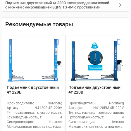
Подъемник двухстоечный 4т 380В электрогидравлический
с нижней синхронизацией EQFS TS-4M с проставками
Рекомендуемые товары
Подъемник двухстоечный
Подъемник двухстоечный
4т 220В
4т 220В
электрогидравлический с
электрогидравлический с
нижней синхронизацией
нижней синхронизацией
Производитель:
Nordberg
Производитель:
Nordberg
Nordberg N4120B-4B_220V с
Nordberg N4120BM-4B_220V
Артикул:
N4120B-4B_220V
Артикул:
N4120BM-4B_220V
проставками
с проставками
Тип подъемника:
электрогидравлический
Тип подъемника:
электрогидравличе
Грузоподъемность, т:
4
Грузоподъемность, т:
4
Синхронизация:
Нижняя
Синхронизация:
Нижняя
Максимальная высота подъема, мм:
Максимальная высота подъема, мм:
1900