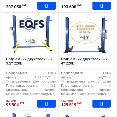
руб
руб
207 050
193 600
Подъемник двухстоечный
Подъемник двухстоечный
3.2т 220В
4т 220В
электрогидравлический с
электрогидравлический с
нижней синхронизацией
нижней синхронизацией
Производитель:
EQFS
Производитель:
EQFS
EQFS ES-1112_220V Bucher
EQFS ES-4_220V
Артикул:
ES-1112_220V
Артикул:
ES-4_220V
Hydraulics
Тип подъемника:
электрогидравлический
Тип подъемника:
электрогидравличе
Грузоподъемность, т:
3.2
Грузоподъемность, т:
4
Синхронизация:
Нижняя
Синхронизация:
Нижняя
Максимальная высота подъема, мм:
Максимальная высота подъема, мм:
1920
99 900
159 900
руб
руб
95 904
129 519