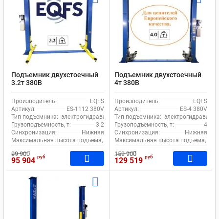
Подъемник двухстоечный
Подъемник двухстоечный
3.2т 380В
4т 380В
электрогидравлический с
электрогидравлический с
нижней синхронизацией
нижней синхронизацией
Производитель:
EQFS
Производитель:
EQFS
EQFS ES-1112 380V Bucher
EQFS ES-4 380V
Артикул:
ES-1112 380V
Артикул:
ES-4 380V
Hydraulics
Тип подъемника:
электрогидравлический
Тип подъемника:
электрогидравличе
Грузоподъемность, т:
3.2
Грузоподъемность, т:
4
Синхронизация:
Нижняя
Синхронизация:
Нижняя
Максимальная высота подъема, мм:
Максимальная высота подъема, мм:
1920
99 900
159 900
руб
руб
95 904
129 519