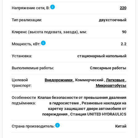
i
Напряжение сети, В:
220
Тип реализации:
двухстоечный
Клиренс (высота подхвата, заезда), мм:
90
i
Мощность, кВт:
2.2
Установка:
стационарный напольный
Выполняемые работы:
Слесарные работы
Целевой
Внедорожники
, Коммерческий ,
Легковые
,
транспорт:
Микроавтобусы
Особенности
Клапан безопасности от превышения дваления
подъёмника:
в гидросистеме , Резиновые накладки на
каретку защищают двери автомобиля от
повреждения , Станция UNITED HYDRAULICS
i
Страна производитель:
Китай