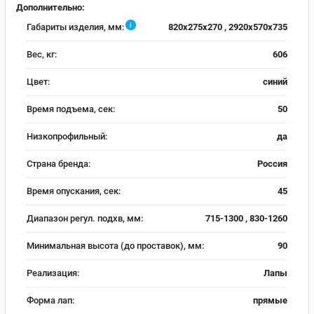
Дополнительно:
i
Габариты изделия, мм:
820x275x270 , 2920x570x735
Вес, кг:
606
Цвет:
синий
Время подъема, сек:
50
Низкопрофильный:
да
Страна бренда:
Россия
Время опускания, сек:
45
Диапазон регул. подхв, мм:
715-1300 , 830-1260
Минимальная высота (до проставок), мм:
90
Реализация:
Лапы
Форма лап:
прямые