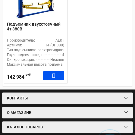
Подъемник двухстоечный
4т 380В
электрогидравлический с
нижней синхронизацией
Производитель:
AE&T
AE&T T4 (UH380)
Артикул:
T4 (UH380)
Тип подъемника:
электрогидравлический
Грузоподъемность, т:
4
Синхронизация:
Нижняя
Максимальная высота подъема, мм:
1800
руб
142 984
КОНТАКТЫ
О МАГАЗИНЕ
КАТАЛОГ ТОВАРОВ