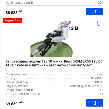
Напряжение сети, В:
220
руб
88 038
Видеообзор
Заправочный модуль 12в 50 л.мин. Piusi DRUM EX50 12V DC
ATEX с кабелем питания + автоматический пистолет
F00374010
Производитель:
Piusi
Артикул:
F00374010
Модельный ряд:
DRUM
Виды жидкости:
бензин, дизель, керосин
Напряжение сети, В:
12
Автоматическая отсечка:
да
руб
69 639