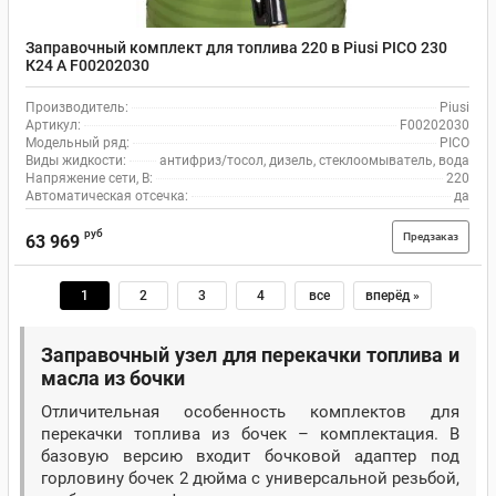
Заправочный комплект для топлива 220 в Piusi PICO 230
К24 А F00202030
Производитель:
Piusi
Артикул:
F00202030
Модельный ряд:
PICO
Виды жидкости:
антифриз/тосол, дизель, стеклоомыватель, вода
Напряжение сети, В:
220
Автоматическая отсечка:
да
руб
Предзаказ
63 969
1
2
3
4
все
вперёд »
Заправочный узел для перекачки топлива и
масла из бочки
Отличительная особенность комплектов для
перекачки топлива из бочек – комплектация. В
базовую версию входит бочковой адаптер под
горловину бочек 2 дюйма с универсальной резьбой,