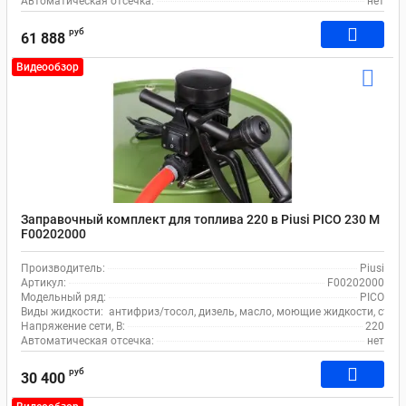
Автоматическая отсечка:
нет
руб
61 888
Видеообзор
Заправочный комплект для топлива 220 в Piusi PICO 230 M
F00202000
Производитель:
Piusi
Артикул:
F00202000
Модельный ряд:
PICO
Виды жидкости:
антифриз/тосол, дизель, масло, моющие жидкости, стек
Напряжение сети, В:
220
Автоматическая отсечка:
нет
руб
30 400