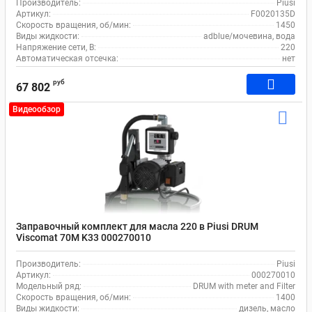
Производитель:
Piusi
Артикул:
F0020135D
Скорость вращения, об/мин:
1450
Виды жидкости:
adblue/мочевина, вода
Напряжение сети, В:
220
Автоматическая отсечка:
нет
руб
67 802
Видеообзор
Заправочный комплект для масла 220 в Piusi DRUM
Viscomat 70M K33 000270010
Производитель:
Piusi
Артикул:
000270010
Модельный ряд:
DRUM with meter and Filter
Скорость вращения, об/мин:
1400
Виды жидкости:
дизель, масло