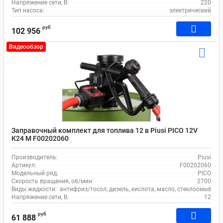
Напряжение сети, В:
220
Тип насоса:
электрический
руб
102 956
Видеообзор
Заправочный комплект для топлива 12 в Piusi PICO 12V
К24 М F00202060
Производитель:
Piusi
Артикул:
F00202060
Модельный ряд:
PICO
Скорость вращения, об/мин:
2700
Виды жидкости:
антифриз/тосол, дизель, кислота, масло, стеклоомывате
Напряжение сети, В:
12
руб
61 888