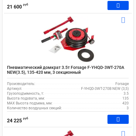
руб
21 600
Пневматический домкрат 3.5т Forsage F-YHQD-3WT-270A
NEW(3.5), 135-420 мм, 3 секционный
Производитель:
Forsage
Артикул:
F-YHQD-3WT-270B NEW (3,5)
Грузоподъемность, т:
3.5
Высота подхвата, мм:
135
MAX Высота подъема, мм:
420
Количество воздушных секций:
3
руб
24 225