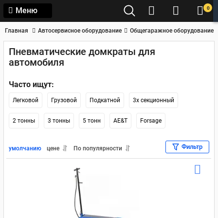
0
Меню
Главная
Автосервисное оборудование
Общегаражное оборудование
Пневматические домкраты для
автомобиля
Часто ищут:
Легковой
Грузовой
Подкатной
3х секционный
2 тонны
3 тонны
5 тонн
AE&T
Forsage
Фильтр
умолчанию
цене
По популярности