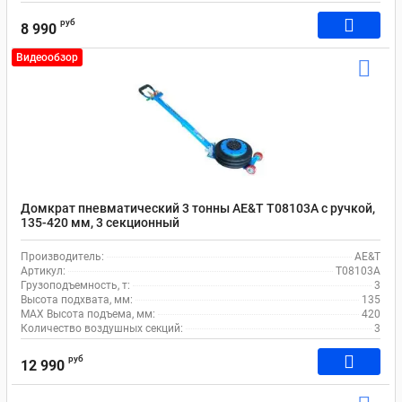
руб
8 990
Видеообзор
Домкрат пневматический 3 тонны AE&T T08103A с ручкой,
135-420 мм, 3 секционный
Производитель:
AE&T
Артикул:
T08103A
Грузоподъемность, т:
3
Высота подхвата, мм:
135
MAX Высота подъема, мм:
420
Количество воздушных секций:
3
руб
12 990