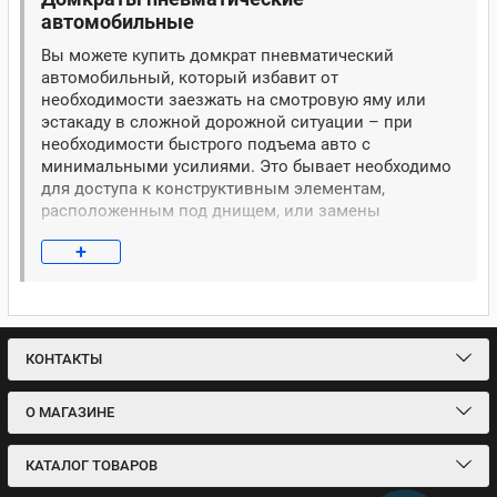
автомобильные
Вы можете купить домкрат пневматический
автомобильный, который избавит от
необходимости заезжать на смотровую яму или
эстакаду в сложной дорожной ситуации – при
необходимости быстрого подъема авто с
минимальными усилиями. Это бывает необходимо
для доступа к конструктивным элементам,
расположенным под днищем, или замены
поврежденного колеса. Производители предлагают
+
разные виды, которые отличаются
конструкционными особенностями, техническими
параметрами и эксплуатационными
характеристиками. Автомобильный пневмодомкрат
нужно выбирать отдельно для транспортного
КОНТАКТЫ
средства, СТО или автосервиса, ориентируясь на
основные и дополнительные показатели его
работы.
О МАГАЗИНЕ
Принцип работы
КАТАЛОГ ТОВАРОВ