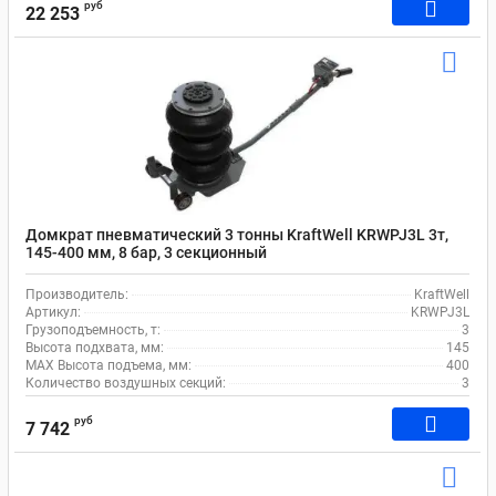
руб
22 253
Домкрат пневматический 3 тонны KraftWell KRWPJ3L 3т,
145-400 мм, 8 бар, 3 секционный
Производитель:
KraftWell
Артикул:
KRWPJ3L
Грузоподъемность, т:
3
Высота подхвата, мм:
145
MAX Высота подъема, мм:
400
Количество воздушных секций:
3
руб
7 742