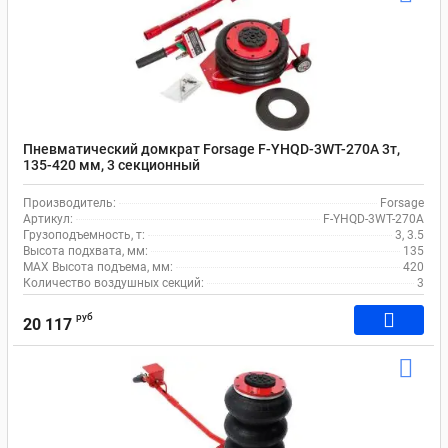
Пневматический домкрат Forsage F-YHQD-3WT-270A 3т,
135-420 мм, 3 секционный
Производитель:
Forsage
Артикул:
F-YHQD-3WT-270A
Грузоподъемность, т:
3, 3.5
Высота подхвата, мм:
135
MAX Высота подъема, мм:
420
Количество воздушных секций:
3
руб
20 117