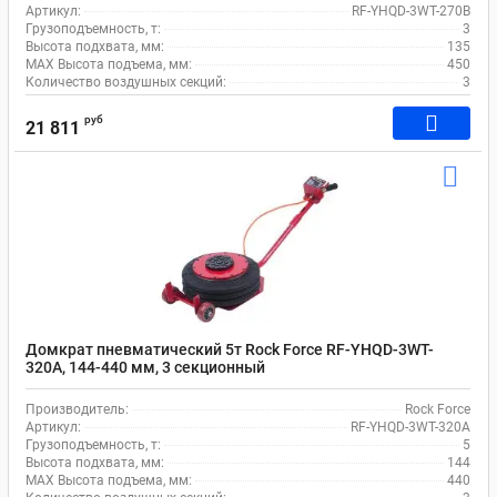
Артикул:
RF-YHQD-3WT-270B
Грузоподъемность, т:
3
Высота подхвата, мм:
135
MAX Высота подъема, мм:
450
Количество воздушных секций:
3
руб
21 811
Домкрат пневматический 5т Rock Force RF-YHQD-3WT-
320A, 144-440 мм, 3 секционный
Производитель:
Rock Force
Артикул:
RF-YHQD-3WT-320A
Грузоподъемность, т:
5
Высота подхвата, мм:
144
MAX Высота подъема, мм:
440