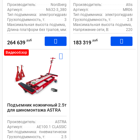
3_380
электрогидравлический
Производитель:
Nordberg
Производитель:
Atis
электрогидравлический
передвижной
Артикул:
N632-3_380
Артикул:
MR06
передвижной
Тип подъемника:
электрогидравлический
Тип подъемника:
электрогидравличе
Грузоподъемность, т:
3
Грузоподъемность, т:
2.8
Максимальная высота подъема, мм:
Максимальная высота подъема, мм:
960
Длина платформ без трапов, мм:
1480
Напряжение сети, В:
220
руб
руб
264 639
183 319
Видеообзор
Подъемник ножничный 2.5т
для шиномонтажа ASTRA
AE100.1 CLASSIC
пневматический
Производитель:
ASTRA
передвижной
Артикул:
AE100.1 CLASSIC
Тип подъемника:
пневматический
Грузоподъемность, т:
2.5