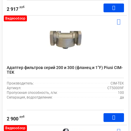
руб
2 917
Видеообзор
Адаптер фильтров серий 200 и 300 (фланец и 1"F) Piusi CIM-
TEK
Производитель:
CIM-TEK
Артикул:
СТ50009F
Пропускная способность, л/м:
100
Сепарация, водоотделение:
да
руб
2 900
Видеообзор