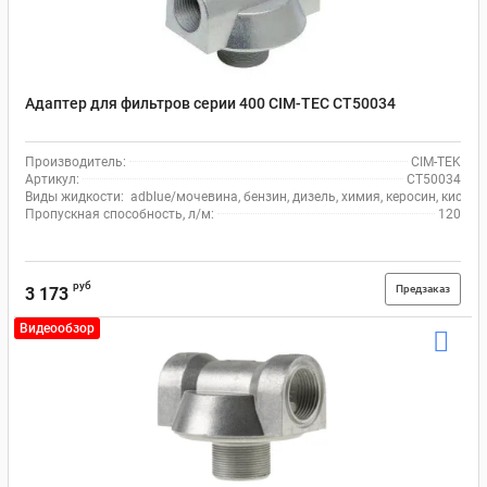
Адаптер для фильтров серии 400 CIM-TEC CT50034
Производитель:
CIM-TEK
Артикул:
CT50034
Виды жидкости:
adblue/мочевина, бензин, дизель, химия, керосин, кисло
Пропускная способность, л/м:
120
руб
Предзаказ
3 173
Видеообзор