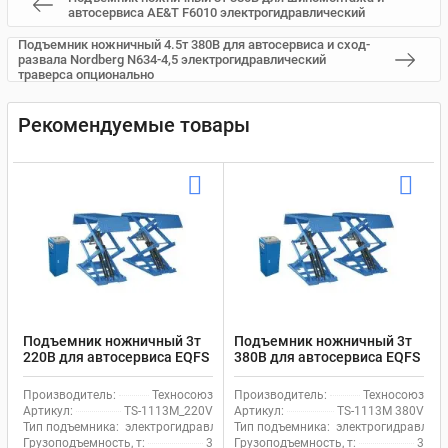
автосервиса AE&T F6010 электрогидравлический
Подъемник ножничный 4.5т 380В для автосервиса и сход-
развала Nordberg N634-4,5 электрогидравлический
траверса опционально
Рекомендуемые товары
Подъемник ножничный 3т
Подъемник ножничный 3т
220В для автосервиса EQFS
380В для автосервиса EQFS
TS-1113M_220V
TS-1113M 380V
электрогидравлический
электрогидравлический
Производитель:
Техносоюз
Производитель:
Техносоюз
Артикул:
TS-1113M_220V
Артикул:
TS-1113M 380V
Тип подъемника:
электрогидравлический
Тип подъемника:
электрогидравличе
Грузоподъемность, т:
3
Грузоподъемность, т:
3