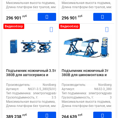
Максимальная высота подъема, мм:
Максимальная высота подъема, мм:
1850
Длина платформ без трапов, мм:
1450
Длина платформ без трапов, мм:
14
руб
руб
296 901
296 901
Видеообзор
Видеообзор
Подъемник ножничный 3.5т
Подъемник ножничный 3т
380В для автосервиса и
380В для шиномонтажа и
сход-развала Nordberg
автосервиса Nordberg N632-
N631-3.5_380(SUV)
3_380
Производитель:
Nordberg
Производитель:
Nordberg
электрогидравлический с
электрогидравлический
Артикул:
N631-3.5_380(SUV)
Артикул:
N632-3_380
проставками
передвижной
Тип подъемника:
электрогидравлический
Тип подъемника:
электрогидравличе
Грузоподъемность, т:
3.5
Грузоподъемность, т:
3
Максимальная высота подъема, мм:
Максимальная высота подъема, мм:
2407
Длина платформ без трапов, мм:
1450
Длина платформ без трапов, мм:
14
руб
руб
389 238
264 639