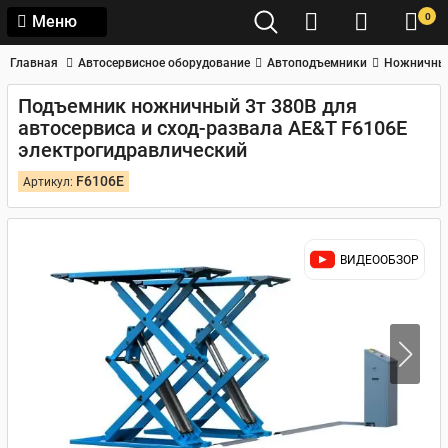
0
Меню
Главная
Автосервисное оборудование
Автоподъемники
Ножничны
Подъемник ножничный 3т 380В для
автосервиса и сход-развала AE&T F6106E
электрогидравлический
F6106E
Артикул:
ВИДЕООБЗОР