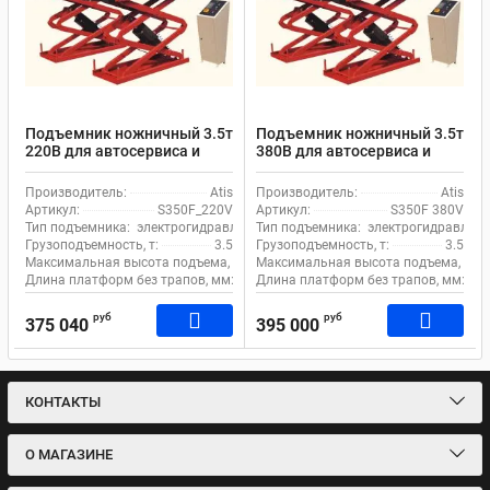
Подъемник ножничный 3.5т
Подъемник ножничный 3.5т
220В для автосервиса и
380В для автосервиса и
сход-развала Atis
сход-развала Atis S350F
S350F_220V
380V
Производитель:
Atis
Производитель:
Atis
электрогидравлический
электрогидравлический
Артикул:
S350F_220V
Артикул:
S350F 380V
Тип подъемника:
электрогидравлический
Тип подъемника:
электрогидравличе
Грузоподъемность, т:
3.5
Грузоподъемность, т:
3.5
Максимальная высота подъема, мм:
Максимальная высота подъема, мм:
2230
Длина платформ без трапов, мм:
1540
Длина платформ без трапов, мм:
15
руб
руб
375 040
395 000
КОНТАКТЫ
О МАГАЗИНЕ