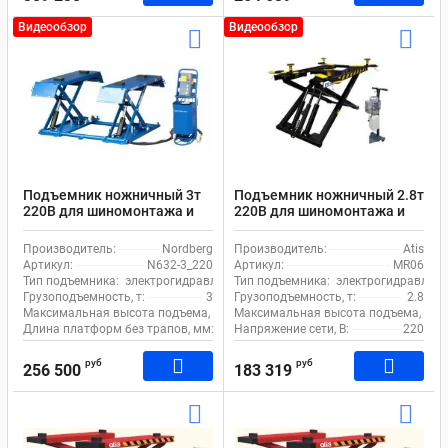
Видеообзор
Видеообзор
Подъемник ножничный 3т
Подъемник ножничный 2.8т
220В для шиномонтажа и
220В для шиномонтажа и
автосервиса Nordberg N632-
автосервиса Atis MR06
3_220
электрогидравлический
Производитель:
Nordberg
Производитель:
Atis
электрогидравлический
передвижной
Артикул:
N632-3_220
Артикул:
MR06
передвижной
Тип подъемника:
электрогидравлический
Тип подъемника:
электрогидравличе
Грузоподъемность, т:
3
Грузоподъемность, т:
2.8
Максимальная высота подъема, мм:
Максимальная высота подъема, мм:
960
Длина платформ без трапов, мм:
1480
Напряжение сети, В:
220
руб
руб
256 500
183 319