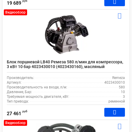
руб
19 689
Видеообзор
Блок поршневой LB40 Ремеза 580 л/мин для компрессора,
3 кВт 10 бар 4023430010 (4023430160), масляный
Производитель:
Remeza
Артикул:
4023430010
Производительность на входе, л/м:
580
Давление, Бар:
10
Требуемая мощность двигателя, кВт:
3
Тип привода:
ременной
руб
27 461
Видеообзор