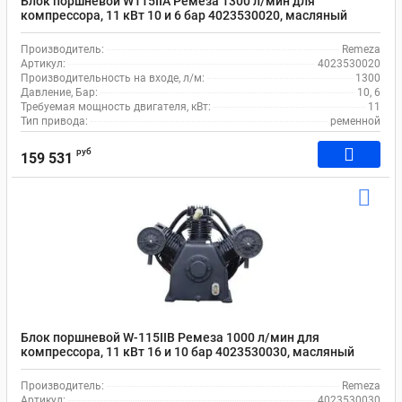
Блок поршневой W115IIA Ремеза 1300 л/мин для
компрессора, 11 кВт 10 и 6 бар 4023530020, масляный
Производитель:
Remeza
Артикул:
4023530020
Производительность на входе, л/м:
1300
Давление, Бар:
10, 6
Требуемая мощность двигателя, кВт:
11
Тип привода:
ременной
руб
159 531
Блок поршневой W-115IIВ Ремеза 1000 л/мин для
компрессора, 11 кВт 16 и 10 бар 4023530030, масляный
Производитель:
Remeza
Артикул:
4023530030