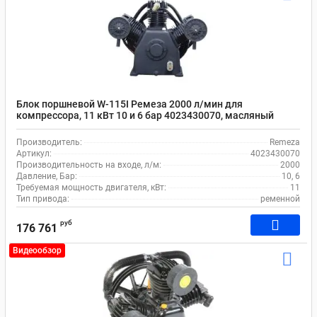
Блок поршневой W-115I Ремеза 2000 л/мин для
компрессора, 11 кВт 10 и 6 бар 4023430070, масляный
Производитель:
Remeza
Артикул:
4023430070
Производительность на входе, л/м:
2000
Давление, Бар:
10, 6
Требуемая мощность двигателя, кВт:
11
Тип привода:
ременной
руб
176 761
Видеообзор