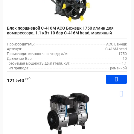
Блок поршневой С-416М АСО Бежецк 1750 л/мин для
компрессора, 1.1 кВт 10 бар С-416М head, масляный
Производитель:
АСО Бежецк
Артикул:
С-416М head
Производительность на входе, л/м:
1750
Давление, Бар:
10
Требуемая мощность двигателя, кВт:
1.1
Тип привода:
ременной
руб
121 540