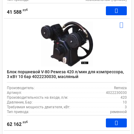
руб
41 588
Блок поршневой V-80 Ремеза 420 л/мин для компрессора,
3 кВт 10 бар 4022230030, масляный
Производитель:
Remeza
Артикул:
4022230030
Производительность на входе, л/м:
420
Давление, Бар:
10
Требуемая мощность двигателя, кВт:
3
Тип привода:
ременной
руб
62 162