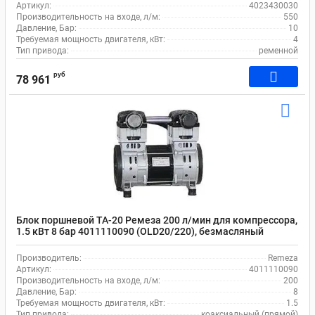
Артикул:
4023430030
Производительность на входе, л/м:
550
Давление, Бар:
10
Требуемая мощность двигателя, кВт:
4
Тип привода:
ременной
руб
78 961
Блок поршневой ТА-20 Ремеза 200 л/мин для компрессора,
1.5 кВт 8 бар 4011110090 (OLD20/220), безмасляный
Производитель:
Remeza
Артикул:
4011110090
Производительность на входе, л/м:
200
Давление, Бар:
8
Требуемая мощность двигателя, кВт:
1.5
Тип привода:
коаксиальный (прямой)