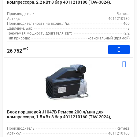
компрессора, 2.2 кВт 8 бар 4011210180 (TAV-3024),
масляный
Производитель:
Remeza
Артикул:
4011210180
Производительность на входе, л/м:
400
Давление, Бар:
8
Требуемая мощность двигателя, кВт:
2.2
Тип привода:
коаксиальный (прямой)
руб
26 752
Блок поршневой J1047B Ремеза 200 л/мин для
компрессора, 1.5 кВт 8 бар 4011210160 (TAV-2024),
масляный
Производитель:
Remeza
Артикул:
4011210160