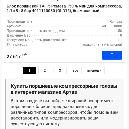
Блок поршневой ТА-15 Ремеза 150 л/мин для компрессора,
1.1 кВт 8 бар 4011110080 (OLD15), безмасляный
Производитель:
Remeza
Артикул:
4011110080
Производительность на входе, л/м:
150
Давление, Бар:
8
Требуемая мощность двигателя, кВт:
1.1
Тип привода:
коаксиальный (прямой)
руб
27 617
1
2
3
все
вперёд »
Купить поршневые компрессорные головы
в интернет магазине Артаз
В этом разделе вы найдете широкий ассортимент
поршневых блоков, предназначенных для
различных типов компрессоров, чтобы помочь вам
восстановить или модернизировать вашу
существующую систему.