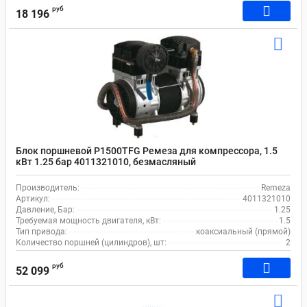
руб
18 196
Блок поршневой P1500TFG Ремеза для компрессора, 1.5
кВт 1.25 бар 4011321010, безмасляный
Производитель:
Remeza
Артикул:
4011321010
Давление, Бар:
1.25
Требуемая мощность двигателя, кВт:
1.5
Тип привода:
коаксиальный (прямой)
Количество поршней (цилиндров), шт:
2
руб
52 099