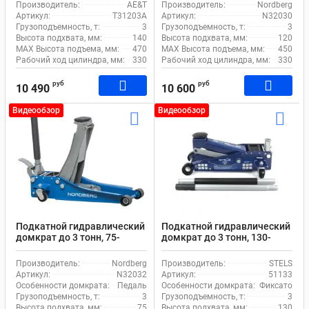
Производитель:
AE&T
Производитель:
Nordberg
Артикул:
T31203A
Артикул:
N32030
Грузоподъемность, т:
3
Грузоподъемность, т:
3
Высота подхвата, мм:
140
Высота подхвата, мм:
120
MAX Высота подъема, мм:
470
MAX Высота подъема, мм:
450
Рабочий ход цилиндра, мм:
330
Рабочий ход цилиндра, мм:
330
руб
руб
10 490
10 600
Видеообзор
Видеообзор
Подкатной гидравлический
Подкатной гидравлический
домкрат до 3 тонн, 75-
домкрат до 3 тонн, 130-
500мм с педалью Nordberg
465мм STELS 51133
N32032
Производитель:
Nordberg
Производитель:
STELS
Артикул:
N32032
Артикул:
51133
Особенности домкрата:
Педаль
Особенности домкрата:
Фиксатор, П
Грузоподъемность, т:
3
Грузоподъемность, т:
3
Высота подхвата, мм:
75
Высота подхвата, мм:
130