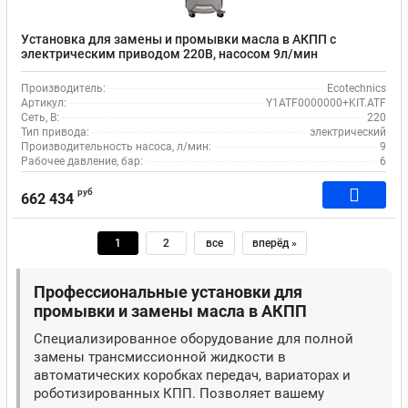
Установка для замены и промывки масла в АКПП с
электрическим приводом 220В, насосом 9л/мин
Ecotechnics Y1ATF0000000+KIT.ATF
Производитель:
Ecotechnics
Артикул:
Y1ATF0000000+KIT.ATF
Сеть, В:
220
Тип привода:
электрический
Производительность насоса, л/мин:
9
Рабочее давление, бар:
6
руб
662 434
1
2
все
вперёд »
Профессиональные установки для
промывки и замены масла в АКПП
Специализированное оборудование для полной
замены трансмиссионной жидкости в
автоматических коробках передач, вариаторах и
роботизированных КПП. Позволяет вашему