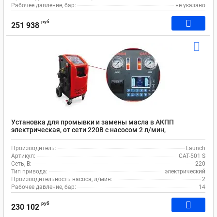
Рабочее давление, бар:
не указано
руб
251 938
Установка для промывки и замены масла в АКПП
электрическая, от сети 220В с насосом 2 л/мин,
манометром до 15 бар, дисплеем Launch CAT-501 S
Производитель:
Launch
Артикул:
CAT-501 S
Сеть, В:
220
Тип привода:
электрический
Производительность насоса, л/мин:
2
Рабочее давление, бар:
14
руб
230 102