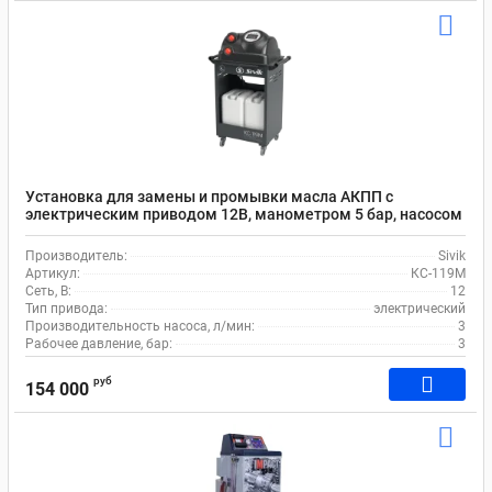
Установка для замены и промывки масла АКПП с
электрическим приводом 12В, манометром 5 бар, насосом
3 л/мин Sivik КС-119М
Производитель:
Sivik
Артикул:
КС-119М
Сеть, В:
12
Тип привода:
электрический
Производительность насоса, л/мин:
3
Рабочее давление, бар:
3
руб
154 000