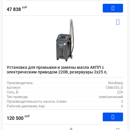
руб
47 838
Установка для промывки и замены масла АКПП с
электрическим приводом 220В, резервуары 2х25 л,
Nordberg CMA35S_G
Производитель:
Nordberg
Артикул:
CMA35S_G
Сеть, В:
220
Тип привода:
электрический
Производительность насоса, л/мин:
3
Рабочее давление, бар:
6
руб
120 500