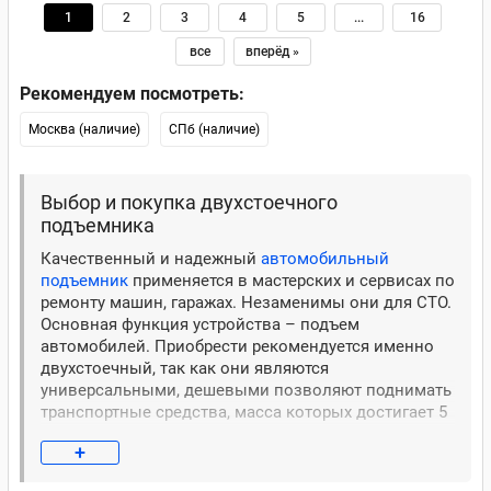
1
2
3
4
5
...
16
все
вперёд »
Рекомендуем посмотреть:
Москва (наличие)
СПб (наличие)
Выбор и покупка двухстоечного
подъемника
Качественный и надежный
автомобильный
подъемник
применяется в мастерских и сервисах по
ремонту машин, гаражах. Незаменимы они для СТО.
Основная функция устройства – подъем
автомобилей. Приобрести рекомендуется именно
двухстоечный, так как они являются
универсальными, дешевыми позволяют поднимать
транспортные средства, масса которых достигает 5
тонн. Обслуживание в этом случае не
+
ограничивается малолитражками или легковыми
авто. В мастерской можно будет провести работы с