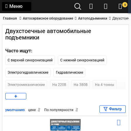
0
Меню
Главная
Автосервисное оборудование
Автоподъемники
Двухстоеч
Двухстоечные автомобильные
подъемники
Часто ищут:
С верхней синхронизацией
С нижней синхронизацией
Электрогидравлические
Гидравлические
Электромеханические
На 220В
На 380В
На 4 тонны
+
На 5 тонн
Двухстоечные подъемники Nordberg
Фильтр
Двухстоечные подъемники ATIS
умолчанию
цене
По популярности
Двухстоечные подъемники Launch