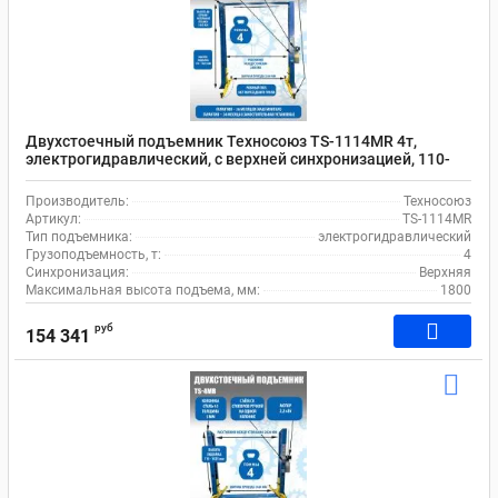
Двухстоечные подъемники KraftWell
Двухстоечные подъемники AE&T
Винтовые
Автомобильные (легковые)
Двухстоечный подъемник Техносоюз TS-1114MR 4т,
электрогидравлический, с верхней синхронизацией, 110-
1800 мм
Производитель:
Техносоюз
Артикул:
TS-1114MR
Тип подъемника:
электрогидравлический
Грузоподъемность, т:
4
Синхронизация:
Верхняя
Максимальная высота подъема, мм:
1800
руб
154 341