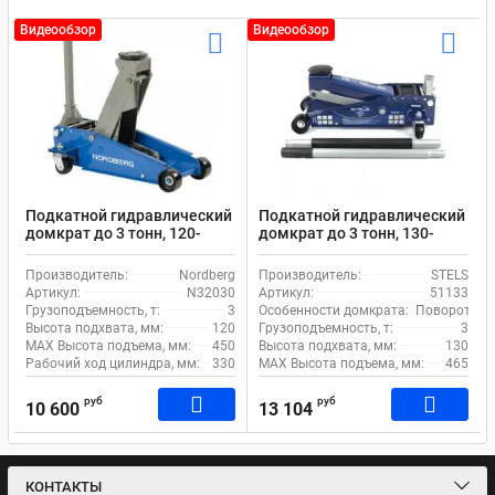
Видеообзор
Видеообзор
Подкатной гидравлический
Подкатной гидравлический
домкрат до 3 тонн, 120-
домкрат до 3 тонн, 130-
450мм Nordberg N32030
465мм STELS 51133
Производитель:
Nordberg
Производитель:
STELS
Артикул:
N32030
Артикул:
51133
Грузоподъемность, т:
3
Особенности домкрата:
Поворотная 
Высота подхвата, мм:
120
Грузоподъемность, т:
3
MAX Высота подъема, мм:
450
Высота подхвата, мм:
130
Рабочий ход цилиндра, мм:
330
MAX Высота подъема, мм:
465
руб
руб
10 600
13 104
КОНТАКТЫ