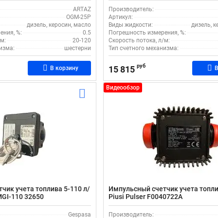
ARTAZ
Производитель:
OGM-25P
Артикул:
дизель, керосин, масло
Виды жидкости:
дизель, к
ения, %:
0.5
Погрешность измерения, %:
м:
20-120
Скорость потока, л/м:
изма:
шестерни
Тип счетного механизма:
руб
15 815
В корзину
В
Видеообзор
чик учета топлива 5-110 л/
Импульсный счетчик учета топл
MGI-110 32650
Piusi Pulser F0040722A
Gespasa
Производитель: