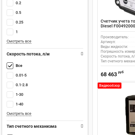
0.2
0.5
Счетчик учета то
0.25
Diesel F0049200
импульсным вы
1
Производитель:
Смотреть все
Артикул:
Виды жидкости:
Погрешность измер
Скорость потока, л/м
Скорость потока, л/
Тип счетного механ
Все
руб
68 463
0.01-5
0.1-2.8
Видеообзор
1-30
1-40
Смотреть все
Тип счетного механизма