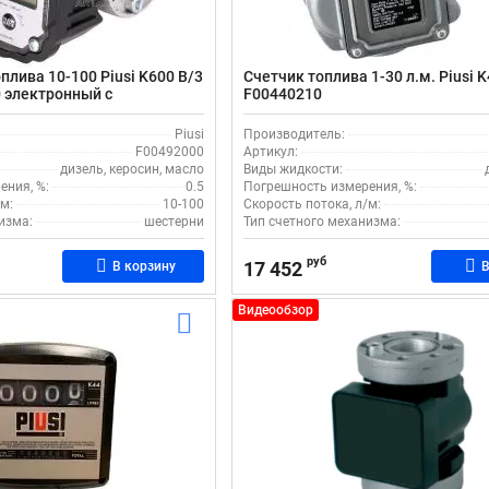
плива 10-100 Piusi K600 B/3
Счетчик топлива 1-30 л.м. Piusi K
0 электронный с
F00440210
ходом
Piusi
Производитель:
F00492000
Артикул:
дизель, керосин, масло
Виды жидкости:
ения, %:
0.5
Погрешность измерения, %:
м:
10-100
Скорость потока, л/м:
изма:
шестерни
Тип счетного механизма:
руб
17 452
В корзину
В
Видеообзор