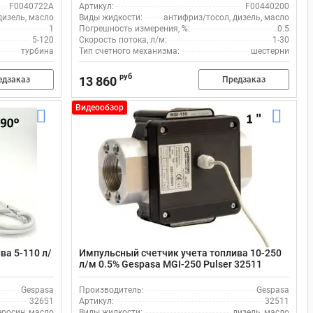
F0040722A
Артикул:
F00440200
дизель, масло
Виды жидкости:
антифриз/тосол, дизель, масло
1
Погрешность измерения, %:
0.5
5-120
Скорость потока, л/м:
1-30
турбина
Тип счетного механизма:
шестерни
руб
13 860
едзаказ
Предзаказ
Видеообзор
ва 5-110 л/
Импульсный счетчик учета топлива 10-250
л/м 0.5% Gespasa MGI-250 Pulser 32511
Gespasa
Производитель:
Gespasa
32651
Артикул:
32511
еросин, масло
Виды жидкости:
дизель, масло