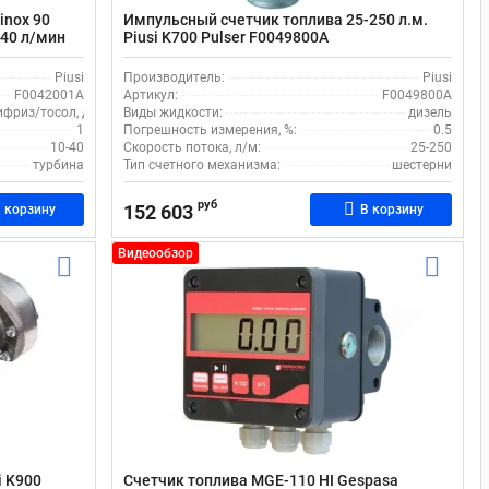
inox 90
Импульсный счетчик топлива 25-250 л.м.
-40 л/мин
Piusi K700 Pulser F0049800A
Piusi
Производитель:
Piusi
F0042001A
Артикул:
F0049800A
ифриз/тосол, дизель, химия, кислота, масло, моющие жидкости, щелочи, стек
Виды жидкости:
дизель
1
Погрешность измерения, %:
0.5
10-40
Скорость потока, л/м:
25-250
турбина
Тип счетного механизма:
шестерни
руб
152 603
 корзину
В корзину
Видеообзор
i K900
Счетчик топлива MGE-110 HI Gespasa