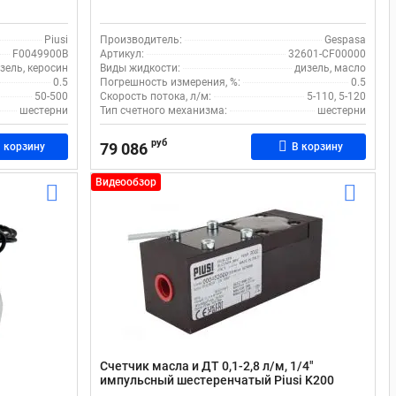
Piusi
Производитель:
Gespasa
F0049900B
Артикул:
32601-CF00000
ватель, вода
зель, керосин
Виды жидкости:
дизель, масло
0.5
Погрешность измерения, %:
0.5
50-500
Скорость потока, л/м:
5-110, 5-120
шестерни
Тип счетного механизма:
шестерни
руб
79 086
 корзину
В корзину
Видеообзор
Счетчик масла и ДТ 0,1-2,8 л/м, 1/4"
импульсный шестеренчатый Piusi K200
000452000