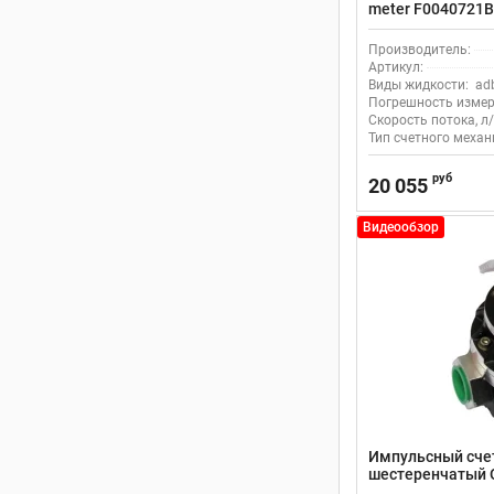
meter F0040721B
Производитель:
Артикул:
Виды жидкости:
ad
Погрешность измер
Скорость потока, л/
Тип счетного механ
руб
20 055
Видеообзор
Импульсный счет
шестеренчатый