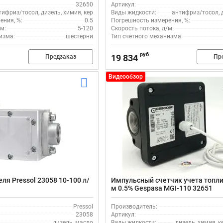
32650
Артикул:
тифриз/тосол, дизель, химия, керосин, масло
Виды жидкости:
антифриз/тосол, 
ения, %:
0.5
Погрешность измерения, %:
м:
5-120
Скорость потока, л/м:
изма:
шестерни
Тип счетного механизма:
руб
19 834
Предзаказ
Пр
Видеообзор
ля Pressol 23058 10-100 л/
Импульсный счетчик учета топли
м 0.5% Gespasa MGI-110 32651
Pressol
Производитель:
23058
Артикул:
дизель, масло
Виды жидкости:
дизель, химия, к