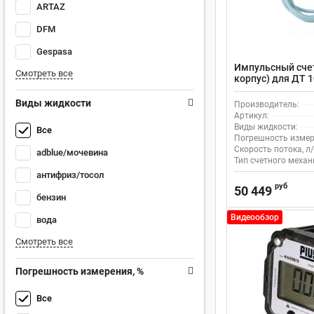
ARTAZ
DFM
Gespasa
Импульсный сче
Смотреть все
корпус) для ДТ 1
0.5%, 1” Piusi K
Виды жидкости
Производитель:
Артикул:
Виды жидкости:
Все
Погрешность измер
Скорость потока, л/
adblue/мочевина
Тип счетного механ
антифриз/тосол
руб
50 449
бензин
Видеообзор
вода
Смотреть все
Погрешность измерения, %
Все