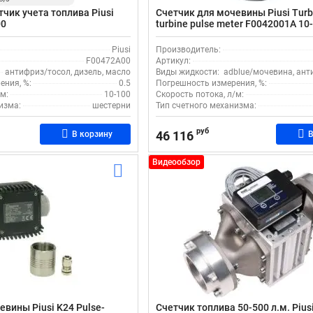
чик учета топлива Piusi
Счетчик для мочевины Piusi Turb
00
turbine pulse meter F0042001A 10
Piusi
Производитель:
F00472A00
Артикул:
антифриз/тосол, дизель, масло
Виды жидкости:
adblue/мочевина, ант
ения, %:
0.5
Погрешность измерения, %:
м:
10-100
Скорость потока, л/м:
изма:
шестерни
Тип счетного механизма:
руб
46 116
В корзину
В
Видеообзор
евины Piusi K24 Pulse-
Счетчик топлива 50-500 л.м. Pius