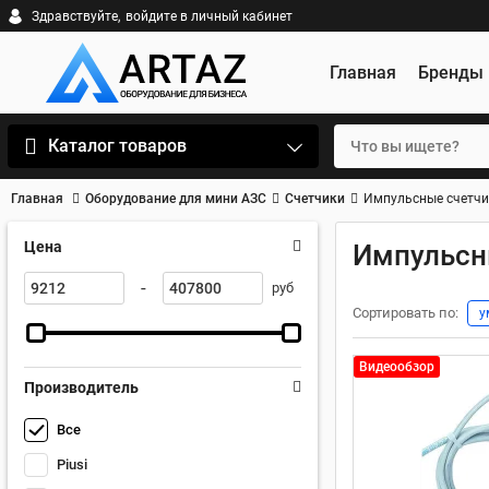
Здравствуйте,
войдите в личный кабинет
Главная
Бренды
Каталог товаров
Главная
Оборудование для мини АЗС
Счетчики
Импульсные счетчи
Цена
Импульсн
-
руб
Сортировать по:
у
Видеообзор
Производитель
Все
Piusi