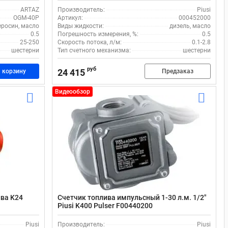
ARTAZ
Производитель:
Piusi
OGM-40P
Артикул:
000452000
еросин, масло
Виды жидкости:
дизель, масло
0.5
Погрешность измерения, %:
0.5
25-250
Скорость потока, л/м:
0.1-2.8
шестерни
Тип счетного механизма:
шестерни
руб
24 415
 корзину
Предзаказ
Видеообзор
ива K24
Счетчик топлива импульсный 1-30 л.м. 1/2"
Piusi K400 Pulser F00440200
Piusi
Производитель:
Piusi