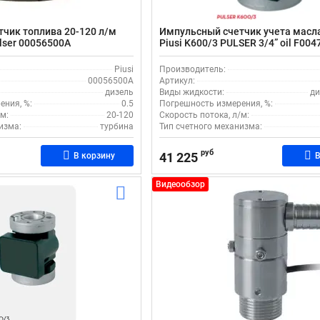
чик топлива 20-120 л/м
Импульсный счетчик учета масла
ulser 00056500A
Piusi K600/3 PULSER 3/4” oil F00
Piusi
Производитель:
00056500A
Артикул:
дизель
Виды жидкости:
ди
ения, %:
0.5
Погрешность измерения, %:
м:
20-120
Скорость потока, л/м:
изма:
турбина
Тип счетного механизма:
руб
41 225
В корзину
В
Видеообзор