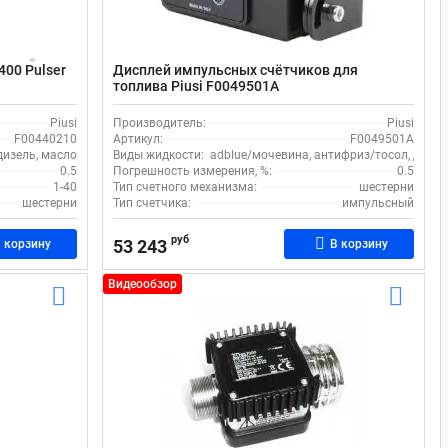
400 Pulser
Дисплей импульсных счётчиков для
топлива Piusi F0049501A
Piusi
Производитель:
Piusi
F00440210
Артикул:
F0049501A
дизель, масло
Виды жидкости:
adblue/мочевина, антифриз/тосол, дизел
0.5
Погрешность измерения, %:
0.5
1-40
Тип счетного механизма:
шестерни
шестерни
Тип счетчика:
импульсный
руб
53 243
 корзину
В корзину
Видеообзор