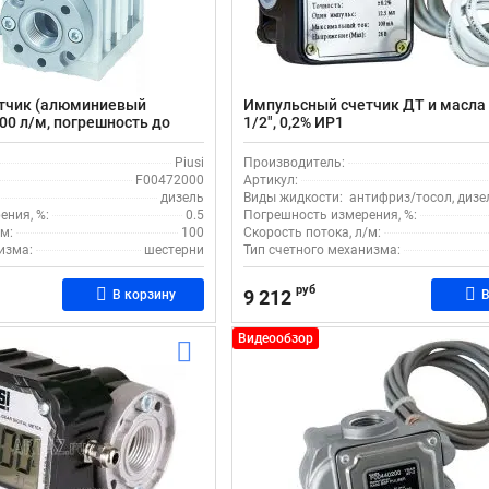
тчик (алюминиевый
Импульсный счетчик ДТ и масла 
00 л/м, погрешность до
1/2", 0,2% ИР1
600/3 F00472000
Piusi
Производитель:
F00472000
Артикул:
дизель
Виды жидкости:
антифриз/тосол, дизе
ения, %:
0.5
Погрешность измерения, %:
м:
100
Скорость потока, л/м:
изма:
шестерни
Тип счетного механизма:
руб
9 212
В корзину
В
Видеообзор