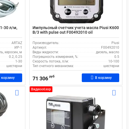
1-30 л/м,
Импульсный счетчик учета масла Piusi K600
B/3 with pulse out F00492010 oil
ARTAZ
Производитель:
Piusi
ИР-1
Артикул:
F00492010
ль, керосин, масло, моющие жидкости
Виды жидкости:
дизель, масло
0.2, 0.25
Погрешность измерения, %:
0.5
1-30
Скорость потока, л/м:
10-100
шестерни
Тип счетного механизма:
шестерни
руб
71 306
 корзину
В корзину
Видеообзор