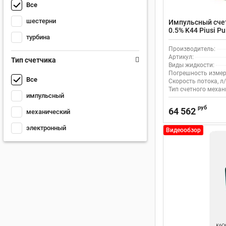
Все
шестерни
Импульсный счет
0.5% K44 Piusi P
турбина
Производитель:
Артикул:
Тип счетчика
Виды жидкости:
Погрешность измер
Все
Скорость потока, л/
Тип счетного механ
импульсный
руб
64 562
механический
электронный
Видеообзор