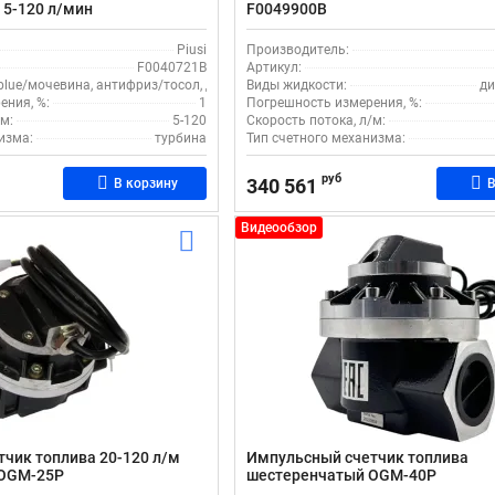
 5-120 л/мин
F0049900B
Piusi
Производитель:
F0040721B
Артикул:
blue/мочевина, антифриз/тосол, дизель, масло, моющие жидкости, стеклоомы
Виды жидкости:
ди
ения, %:
1
Погрешность измерения, %:
м:
5-120
Скорость потока, л/м:
изма:
турбина
Тип счетного механизма:
руб
340 561
В корзину
В
Видеообзор
чик топлива 20-120 л/м
Импульсный счетчик топлива
 OGM-25P
шестеренчатый OGM-40P