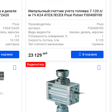
 и дизеля
Импульсный счетчик учета топлива 7-120 л/
472A20
м 1% K24 ATEX/IECEX Piusi Pulser F00408Y00
Piusi
Производитель:
Piusi
F00472A20
Артикул:
F00408Y00
зель, керосин
Виды жидкости:
бензин, дизель, керосин
0.5
Погрешность измерения, %:
1
10-100
Скорость потока, л/м:
5-120
шестерни
Тип счетного механизма:
турбина
руб
23 129
 корзину
В корзину
Видеообзор