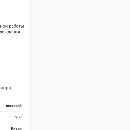
ьной работы
вреждения
овара.
легковой
250
Китай