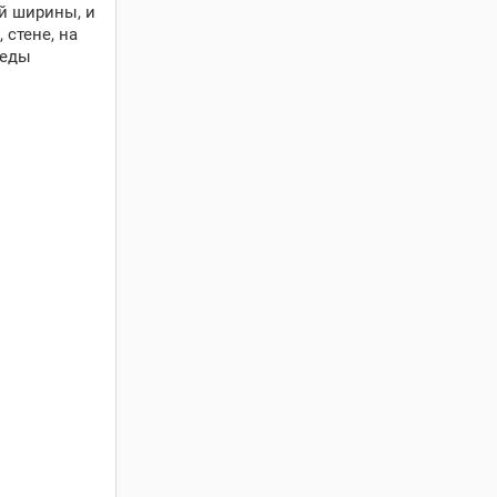
й ширины, и
 стене, на
реды