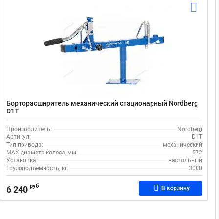
Борторасширитель механический стационарный Nordberg
D1T
Производитель:
Nordberg
Артикул:
D1T
Тип привода:
механический
MAX диаметр колеса, мм:
572
Установка:
настольный
Грузоподъемность, кг:
3000
руб
6 240
В корзину