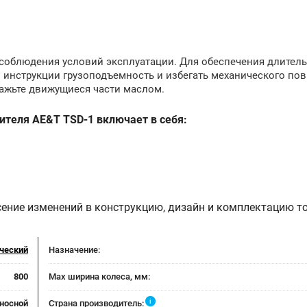
и соблюдения условий эксплуатации. Для обеспечения длител
 инструкции грузоподъемность и избегать механического по
мажьте движущиеся части маслом.
ителя AE&T TSD-1 включает в себя:
сение изменений в конструкцию, дизайн и комплектацию т
ческий
Назначение:
800
Max ширина колеса, мм:
i
еносной
Страна производитель: