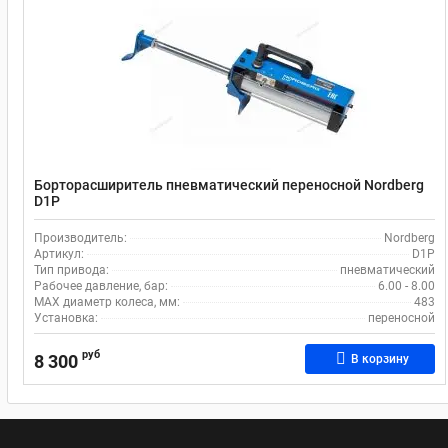
Борторасширитель пневматический переносной Nordberg
D1P
Производитель:
Nordberg
Артикул:
D1P
Тип привода:
пневматический
Рабочее давление, бар:
6.00 - 8.00
MAX диаметр колеса, мм:
483
Установка:
переносной
руб
8 300
В корзину