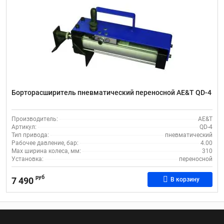
Борторасширитель пневматический переносной AE&T QD-4
Производитель:
AE&T
Артикул:
QD-4
Тип привода:
пневматический
Рабочее давление, бар:
4.00
Max ширина колеса, мм:
310
Установка:
переносной
руб
7 490
В корзину