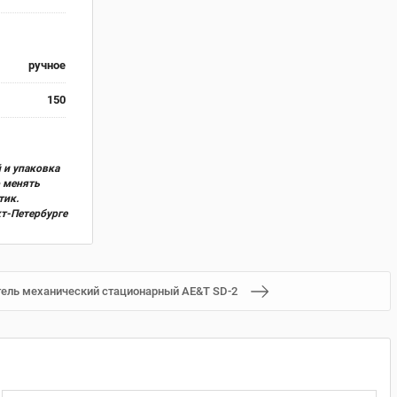
ручное
150
 и упаковка
о менять
тик.
кт-Петербурге
ель механический стационарный AE&T SD-2