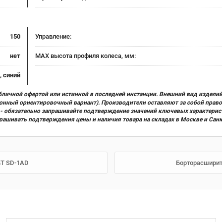
150
Управление:
нет
MAX высота профиля колеса, мм:
, синий
бличной офертой или истинной в последней инстанции. Внешний вид изделий
ционный ориентировочный вариант). Производители оставляют за собой прав
х) - обязательно запрашивайте подтверждение значений ключевых характерис
прашивать подтверждения цены и наличия товара на складах в Москве и Сан
&T SD-1AD
Борторасширит