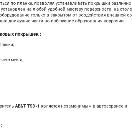
ться по планке, позволяя устанавливать покрышки различно
установлен на любой удобной мастеру поверхности: на столе,
е оборудование только в закрытом от воздействия внешней с
жьте движущие части во избежание образования коррозии.
ковых покрышек :
блений;
чего места;
иритель
AE&T TSD-1
является незаменимым в автосервисе и
: