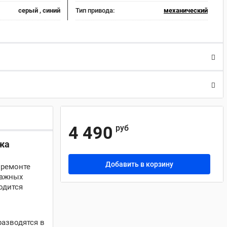
серый , синий
Тип привода:
механический
4 490
руб
жа
Добавить в корзину
 ремонте
тажных
одится
разводятся в