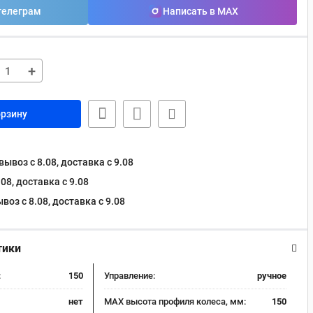
телеграм
Написать в MAX
+
орзину
ывоз с 8.08, доставка c 9.08
08, доставка c 9.08
оз с 8.08, доставка c 9.08
тики
:
150
Управление:
ручное
нет
MAX высота профиля колеса, мм:
150