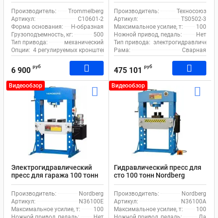
Trommelberg C10601-2
электроприводом
Производитель:
Trommelberg
Производитель:
Техносоюз
Артикул:
C10601-2
Артикул:
TS0502-3
Форма основания:
Н-образная
Максимальное усилие, т:
100
Грузоподъемность, кг:
500
Ножной привод, педаль:
Нет
Тип привода:
механический
Тип привода:
электрогидравлически
Опции:
4 регулируемых кронштейна
Рама:
Сварная
руб
руб
6 900
475 101
Видеообзор
Видеообзор
Электрогидравлический
Гидравлический пресс для
пресс для гаража 100 тонн
сто 100 тонн Nordberg
Nordberg N36100E
N36100A ножной и
электропривод 380В
пневмопривод
Производитель:
Nordberg
Производитель:
Nordberg
Артикул:
N36100E
Артикул:
N36100A
Максимальное усилие, т:
100
Максимальное усилие, т:
100
Ножной привод, педаль:
Нет
Ножной привод, педаль:
Да