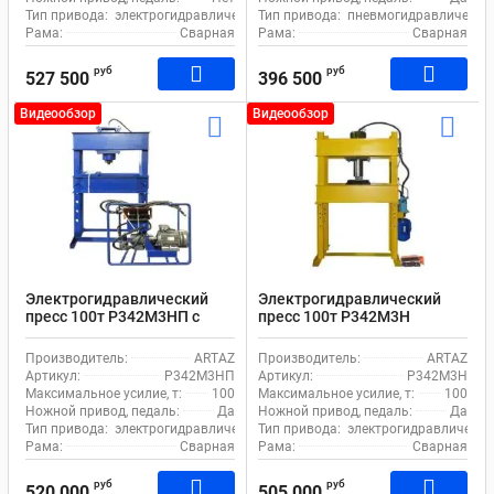
Тип привода:
электрогидравлический
Тип привода:
пневмогидравлически
Рама:
Сварная
Рама:
Сварная
руб
руб
527 500
396 500
Видеообзор
Видеообзор
Электрогидравлический
Электрогидравлический
пресс 100т Р342М3НП с
пресс 100т Р342М3Н
электроприводом и ножной
электропривод и ножная
педалью
педаль
Производитель:
ARTAZ
Производитель:
ARTAZ
Артикул:
Р342М3НП
Артикул:
Р342М3Н
Максимальное усилие, т:
100
Максимальное усилие, т:
100
Ножной привод, педаль:
Да
Ножной привод, педаль:
Да
Тип привода:
электрогидравлический
Тип привода:
электрогидравлически
Рама:
Сварная
Рама:
Сварная
руб
руб
520 000
505 000