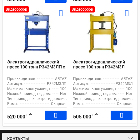
Видеообзор
Видеообзор
Электрогидравлический
Электрогидравлический
пресс 100 тонн Р342М3ЛП с
пресс 100 тонн Р342М3Л
электроприводом
электропривод 380В
Производитель:
ARTAZ
Производитель:
ARTAZ
Артикул:
Р342М3ЛП
Артикул:
Р342М3Л
Максимальное усилие, т:
100
Максимальное усилие, т:
100
Ножной привод, педаль:
Нет
Ножной привод, педаль:
Нет
Тип привода:
электрогидравлический
Тип привода:
электрогидравлически
Рама:
Сварная
Рама:
Сварная
руб
руб
520 000
505 000
КОНТАКТЫ