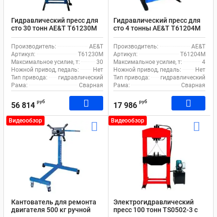
Гидравлический пресс для
Гидравлический пресс для
сто 30 тонн AE&T T61230M
сто 4 тонны AE&T T61204M
ручной и ножной привод
ручной привод
Производитель:
AE&T
Производитель:
AE&T
Артикул:
T61230M
Артикул:
T61204M
Максимальное усилие, т:
30
Максимальное усилие, т:
4
Ножной привод, педаль:
Нет
Ножной привод, педаль:
Нет
Тип привода:
гидравлический
Тип привода:
гидравлический
Рама:
Сварная
Рама:
Сварная
руб
руб
56 814
17 986
Видеообзор
Видеообзор
Кантователь для ремонта
Электрогидравлический
двигателя 500 кг ручной
пресс 100 тонн TS0502-3 с