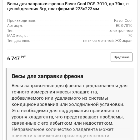
Весы для заправки фреона Favor Cool RCS-7010, до 70кг, с
ценой деления 5гр, платформой 223х223мм
Производитель:
Favor Cool
Артикул:
RCS-7010
Тип:
электронные
MAX вес, кг:
70
Тип дисплея:
пяти-сегментный, ЖК-экран
руб
Предзаказ
6 747
Весы для заправки фреона
Весы заправочные для фреона предназначены для
точного измерения массы хладагента,
добавляемого или удаляемого из системы
кондиционирования или холодильной установки.
Это необходимо для поддержания правильного
уровня хладагента, что предотвращает проблемы,
связанные с его избытком или недостатком.
Неправильное количество хладагента может
привести к снижению производительности