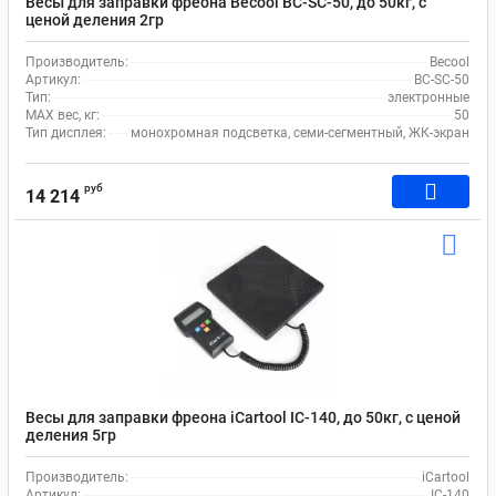
Весы для заправки фреона Becool BC-SC-50, до 50кг, с
ценой деления 2гр
Производитель:
Becool
Артикул:
BC-SC-50
Тип:
электронные
MAX вес, кг:
50
Тип дисплея:
монохромная подсветка, семи-сегментный, ЖК-экран
руб
14 214
Весы для заправки фреона iCartool IC-140, до 50кг, с ценой
деления 5гр
Производитель:
iCartool
Артикул:
IC-140