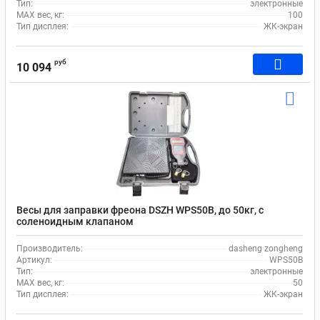
Тип:
электронные
MAX вес, кг:
100
Тип дисплея:
ЖК-экран
руб
10 094
Весы для заправки фреона DSZH WPS50B, до 50кг, с
соленоидным клапаном
Производитель:
dasheng zongheng
Артикул:
WPS50B
Тип:
электронные
MAX вес, кг:
50
Тип дисплея:
ЖК-экран