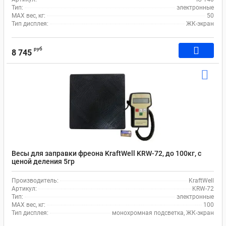
Тип:
электронные
MAX вес, кг:
50
Тип дисплея:
ЖК-экран
руб
8 745
Весы для заправки фреона KraftWell KRW-72, до 100кг, с
ценой деления 5гр
Производитель:
KraftWell
Артикул:
KRW-72
Тип:
электронные
MAX вес, кг:
100
Тип дисплея:
монохромная подсветка, ЖК-экран