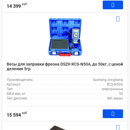
руб
14 399
Весы для заправки фреона DSZH RCS-N50A, до 50кг, с ценой
деления 5гр
Производитель:
dasheng zongheng
Артикул:
RCS-N50A
Тип:
электронные
MAX вес, кг:
50
Тип дисплея:
ЖК-экран
руб
15 594