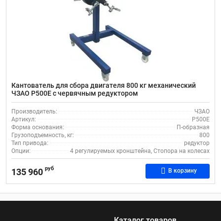
Кантователь для сбора двигателя 800 кг механический
ЧЗАО Р500Е с червячным редуктором
Производитель:
ЧЗАО
Артикул:
Р500Е
Форма основания:
П-образная
Грузоподъемность, кг:
800
Тип привода:
редуктор
Опции:
4 регулируемых кронштейна, Стопора на колесах
руб
135 960
В корзину
Каталог товаров