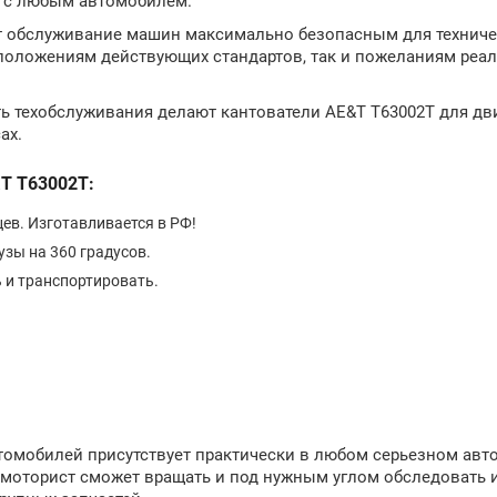
 с любым автомобилем.
т обслуживание машин максимально безопасным для техниче
 положениям действующих стандартов, так и пожеланиям реа
сть техобслуживания делают кантователи AE&T T63002T для дв
ах.
T T63002T:
ев. Изготавливается в РФ!
зы на 360 градусов.
 и транспортировать.
втомобилей присутствует практически в любом серьезном авт
 моторист сможет вращать и под нужным углом обследовать 