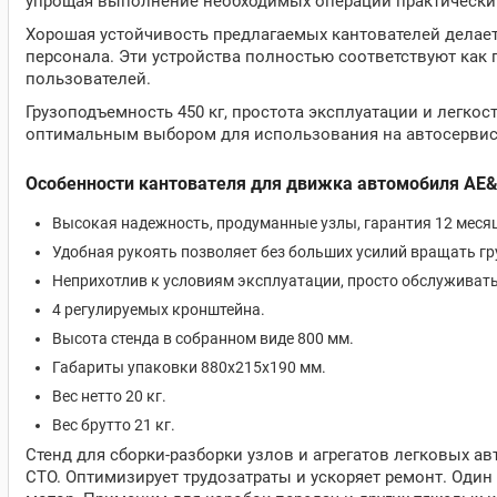
упрощая выполнение необходимых операций практически
Хорошая устойчивость предлагаемых кантователей делае
персонала. Эти устройства полностью соответствуют как
пользователей.
Грузоподъемность 450 кг, простота эксплуатации и легко
оптимальным выбором для использования на автосервис
Особенности кантователя для движка автомобиля AE&
Высокая надежность, продуманные узлы, гарантия 12 месяц
Удобная рукоять позволяет без больших усилий вращать гру
Неприхотлив к условиям эксплуатации, просто обслуживать
4 регулируемых кронштейна.
Высота стенда в собранном виде 800 мм.
Габариты упаковки 880х215х190 мм.
Вес нетто 20 кг.
Вес брутто 21 кг.
Стенд для сборки-разборки узлов и агрегатов легковых а
СТО. Оптимизирует трудозатраты и ускоряет ремонт. Один