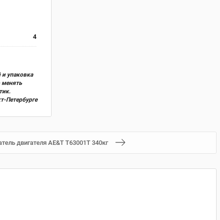
4
 и упаковка
о менять
тик.
кт-Петербурге
атель двигателя AE&T Т63001T 340кг