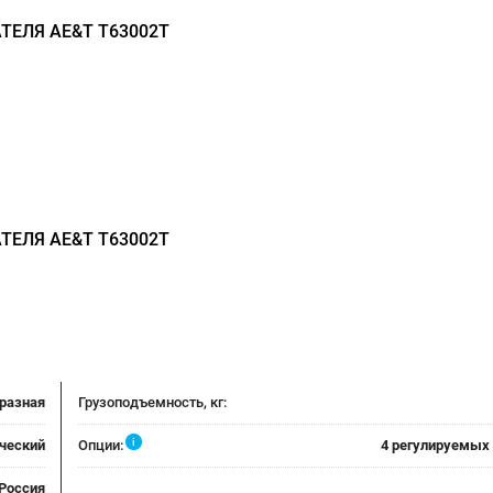
ТЕЛЯ AE&T T63002T
ТЕЛЯ AE&T T63002T
разная
Грузоподъемность, кг:
i
ческий
Опции:
4 регулируемых
Россия