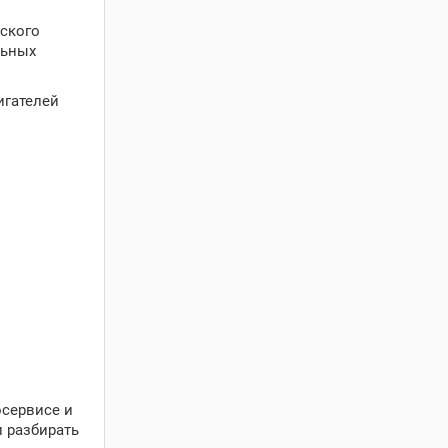
ского
льных
игателей
осервисе и
и разбирать