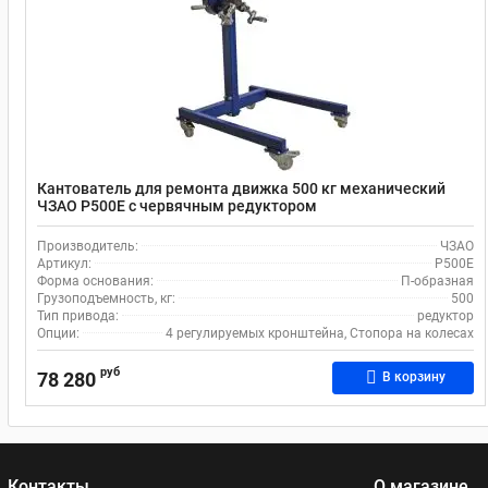
Кантователь для ремонта движка 500 кг механический
ЧЗАО Р500Е с червячным редуктором
Производитель:
ЧЗАО
Артикул:
Р500Е
Форма основания:
П-образная
Грузоподъемность, кг:
500
Тип привода:
редуктор
Опции:
4 регулируемых кронштейна, Стопора на колесах
руб
78 280
В корзину
Контакты
О магазине