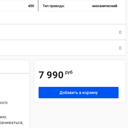
450
Тип привода:
механический
7 990
руб
Добавить в корзину
ного
цию.
ачиваться,