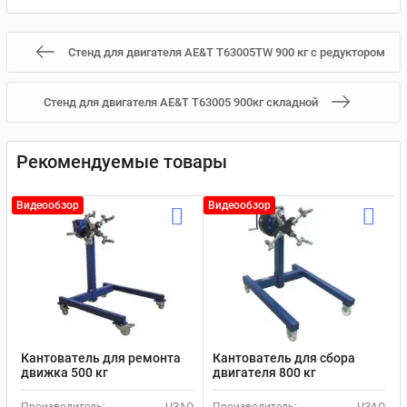
Стенд для двигателя AE&T T63005TW 900 кг с редуктором
Стенд для двигателя AE&T T63005 900кг складной
Рекомендуемые товары
Видеообзор
Видеообзор
Кантователь для ремонта
Кантователь для сбора
движка 500 кг
двигателя 800 кг
механический ЧЗАО Р500Е
механический ЧЗАО Р500Е
с червячным редуктором
с червячным редуктором
Производитель:
ЧЗАО
Производитель:
ЧЗАО