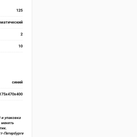
125
вматический
2
10
синий
175x470x400
 и упаковка
о менять
тик.
кт-Петербурге