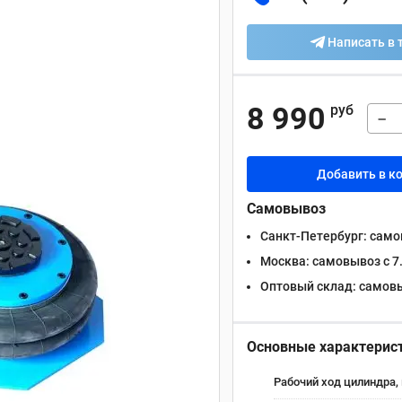
Написать в 
8 990
руб
−
Добавить в к
Самовывоз
Санкт-Петербург:
самов
Москва:
самовывоз с 7.
Оптовый склад:
самовыв
Основные характерис
Рабочий ход цилиндра,