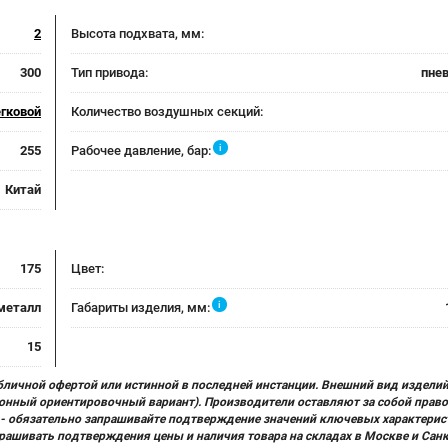
2
Высота подхвата, мм:
300
Тип привода:
пне
егковой
Количество воздушных секций:
i
255
Рабочее давление, бар:
Китай
175
Цвет:
i
металл
Габариты изделия, мм:
15
бличной офертой или истинной в последней инстанции. Внешний вид изделий
ционный ориентировочный вариант). Производители оставляют за собой прав
х) - обязательно запрашивайте подтверждение значений ключевых характерис
прашивать подтверждения цены и наличия товара на складах в Москве и Сан