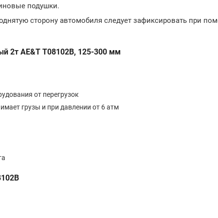
иновые подушки.
поднятую сторону автомобиля следует зафиксировать при по
ый 2т
AE&T T08102B
, 125-300 мм
удования от перегрузок
имает грузы и при давлении от 6 атм
та
8102B