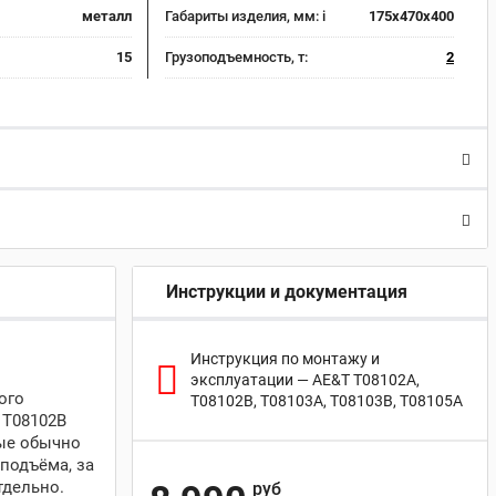
металл
Габариты изделия, мм:
i
175x470x400
15
Грузоподъемность, т:
2
Инструкции и документация
Инструкция по монтажу и
эксплуатации — AE&T T08102A,
ого
T08102B, T08103A, T08103B, T08105A
 T08102B
рые обычно
подъёма, за
тдельно.
руб