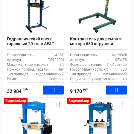
Гидравлический пресс
Кантователь для ремонта
гаражный 20 тонн AE&T
мотора 680 кг ручной
Т61220M ручной
KraftWell KRWES
гидронасос
Производитель:
AE&T
Производитель:
KraftWell
Артикул:
Т61220M
Артикул:
KRWES
Максимальное усилие, т:
20
Форма основания:
П-образная
Ножной привод, педаль:
Нет
Грузоподъемность, кг:
680
Тип привода:
гидравлический
Тип привода:
механический
Рама:
Сварная
Опции:
4 регулируемых кронштейна
руб
руб
32 984
9 170
Видеообзор
Видеообзор