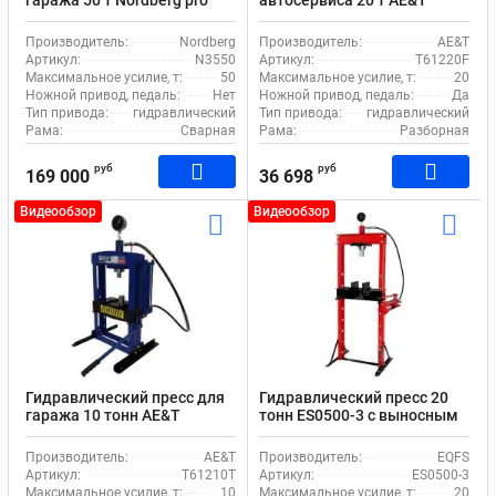
гаража 50 т Nordberg pro
автосервиса 20 т AE&T
N3550 ручной привод
Т61220F ручной и ножной
привод
Производитель:
Nordberg
Производитель:
AE&T
Артикул:
N3550
Артикул:
T61220F
Максимальное усилие, т:
50
Максимальное усилие, т:
20
Ножной привод, педаль:
Нет
Ножной привод, педаль:
Да
Тип привода:
гидравлический
Тип привода:
гидравлический
Рама:
Сварная
Рама:
Разборная
руб
руб
169 000
36 698
Видеообзор
Видеообзор
Гидравлический пресс для
Гидравлический пресс 20
гаража 10 тонн AE&T
тонн ES0500-3 с выносным
T61210T ручной привод
насосом
Производитель:
AE&T
Производитель:
EQFS
Артикул:
T61210T
Артикул:
ES0500-3
Максимальное усилие, т:
10
Максимальное усилие, т:
20