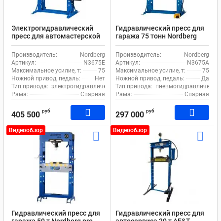
Электрогидравлический
Гидравлический пресс для
пресс для автомастерской
гаража 75 тонн Nordberg
75 т Nordberg N3675E
N3675A ручной и
электропривод 380В
пневмопривод
Производитель:
Nordberg
Производитель:
Nordberg
Артикул:
N3675E
Артикул:
N3675A
Максимальное усилие, т:
75
Максимальное усилие, т:
75
Ножной привод, педаль:
Нет
Ножной привод, педаль:
Да
Тип привода:
электрогидравлический
Тип привода:
пневмогидравлически
Рама:
Сварная
Рама:
Сварная
руб
руб
405 500
297 000
Видеообзор
Видеообзор
Гидравлический пресс для
Гидравлический пресс для