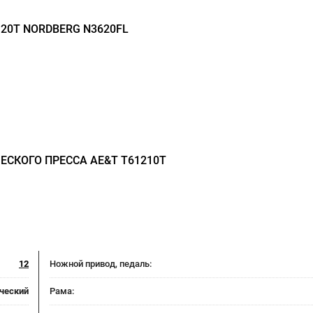
20Т NORDBERG N3620FL
СКОГО ПРЕССА AE&T T61210T
12
Ножной привод, педаль:
ческий
Рама: