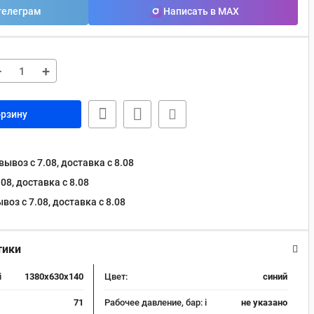
телеграм
Написать в MAX
−
+
орзину
ывоз с 7.08, доставка c 8.08
08, доставка c 8.08
оз с 7.08, доставка c 8.08
тики
i
1380x630x140
Цвет:
синий
71
Рабочее давление, бар:
i
не указано