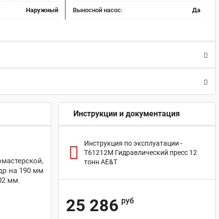
Наружный
Выносной насос:
Да
Инструкции и документация
Инструкция по эксплуатации -
T61212M Гидравлический пресс 12
омастерской,
тонн AE&T
др на 190 мм
02 мм.
25 286
руб