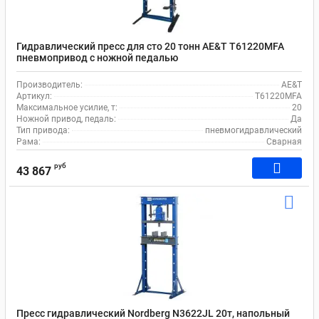
Гидравлический пресс для сто 20 тонн AE&T T61220MFA
пневмопривод с ножной педалью
Производитель:
AE&T
Артикул:
T61220MFA
Максимальное усилие, т:
20
Ножной привод, педаль:
Да
Тип привода:
пневмогидравлический
Рама:
Сварная
руб
43 867
Пресс гидравлический Nordberg N3622JL 20т, напольный