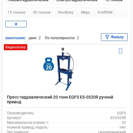
Пневмогидравлические
Электрогидравлические
10 тонные
15 тонные
30 тонные
Nordberg
Mega
KraftWell
+
Werther-OMA
Nordberg 12 тонн
Напольные 12 тонн
Фильтр
Напольный 30 тонн
Напольные 20 тонн
умолчанию
цене
По популярности
Видеообзор
Пресс гидравлический 20 тонн EQFS ES-0520R ручной
привод
Производитель:
EQFS
Артикул:
ES-0520R
Максимальное усилие, т:
20
Ножной привод, педаль:
Нет
Тип привода:
гидравлический