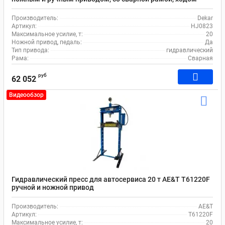
штока 160 мм
Производитель:
Dekar
Артикул:
HJ0823
Максимальное усилие, т:
20
Ножной привод, педаль:
Да
Тип привода:
гидравлический
Рама:
Сварная
руб
62 052
Видеообзор
Гидравлический пресс для автосервиса 20 т AE&T Т61220F
ручной и ножной привод
Производитель:
AE&T
Артикул:
T61220F
Максимальное усилие, т:
20