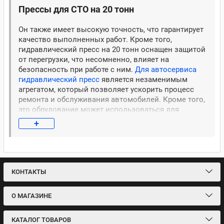
Nordberg 20 тонн
Nordberg 30 тонн
Напольный Nordberg
Прессы для СТО на 20 тонн
Atis
10 тонн 300 мм
Для гаража 10 тонн
100 тонн
Он также имеет высокую точность, что гарантирует
качество выполненных работ. Кроме того,
12 тонн
150 тонн
KraftWell 20 тонн
Ручной 20 тонн
гидравлический пресс на 20 тонн оснащен защитой
от перегрузки, что несомненно, влияет на
Станкоимпорт 20 тонн
Для гаража 20 тонн
KraftWell 30 тонн
безопасность при работе с ним.
Для автосервиса
гидравлический пресс
является незаменимым
Mega 30 тонн
40 тонн
50 тонн
60 тонн
75 тонн
агрегатом, который позволяет ускорить процесс
ремонта и обслуживания автомобилей. Кроме того,
это обрудование может использоваться для
производства различных деталей и узлов, что
+
делает его универсальным оборудованием для
автосервиса.
В заключение, гидравлический пресс на 20 тонн –
это надежное оборудование, которое поможет вам
увеличить производительность вашего
КОНТАКТЫ
автосервиса и повысить качество выполняемых
работ.
О МАГАЗИНЕ
КАТАЛОГ ТОВАРОВ