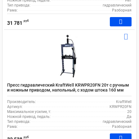
Ножной привод, педаль:
Нет
Тип привода:
гидравлический
Рама:
Разборная
руб
31 781
Пресс гидравлический KraftWell KRWPR20FN 20т с ручным
и ножным приводом, напольный, с ходом штока 160 мм
Производитель:
KraftWell
Артикул:
KRWPR20FN
Максимальное усилие, т:
20
Ножной привод, педаль:
Да
Тип привода:
гидравлический
Рама:
Разборная
руб