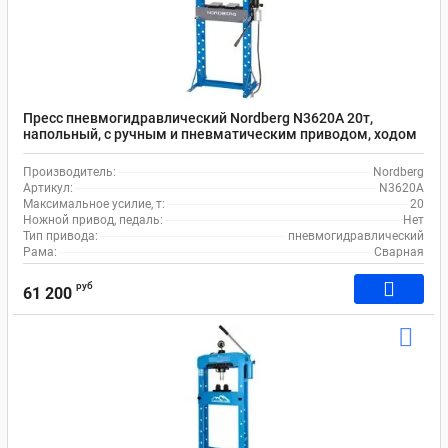
Пресс пневмогидравлический Nordberg N3620A 20т,
напольный, с ручным и пневматическим приводом, ходом
штока 190 мм, подвижным цилиндром
Производитель:
Nordberg
Артикул:
N3620A
Максимальное усилие, т:
20
Ножной привод, педаль:
Нет
Тип привода:
пневмогидравлический
Рама:
Сварная
руб
61 200