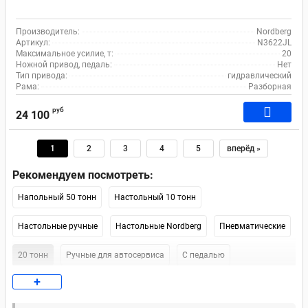
Производитель:
Nordberg
Артикул:
N3622JL
Максимальное усилие, т:
20
Ножной привод, педаль:
Нет
Тип привода:
гидравлический
Рама:
Разборная
руб
24 100
1
2
3
4
5
вперёд »
Рекомендуем посмотреть:
Напольный 50 тонн
Настольный 10 тонн
Настольные ручные
Настольные Nordberg
Пневматические
20 тонн
Ручные для автосервиса
С педалью
+
Ножной 20 тонн
Для гаража
Электрические