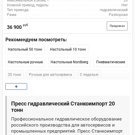
Максимальное усилие, т:
20
Ножной привод, педаль:
Нет
Тип привода:
гидравлический
Рама:
Разборная
руб
Предзаказ
36 900
Рекомендуем посмотреть:
Напольный 50 тонн
Настольный 10 тонн
Настольные ручные
Настольные Nordberg
Пневматические
20 тонн
Ручные для автосервиса
С педалью
+
Ножной 20 тонн
Для гаража
Электрические
Nordberg 20 тонн
Nordberg 30 тонн
Напольный Nordberg
Пресс гидравлический Станкоимпорт 20
тонн
Atis
10 тонн 300 мм
Для гаража 10 тонн
100 тонн
Профессиональное гидравлическое оборудование
российского производства для автосервисов и
12 тонн
150 тонн
KraftWell 20 тонн
Ручной 20 тонн
промышленных предприятий. Пресс Станкоимпорт