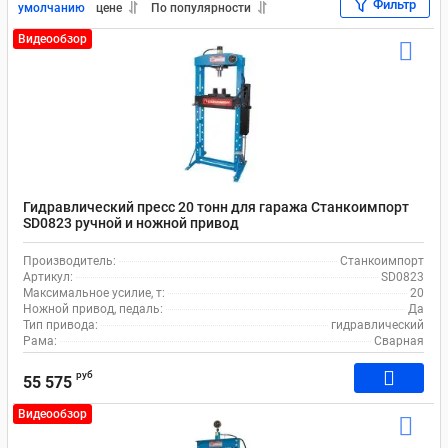
Фильтр
Напольный 30 тонн
Напольные 20 тонн
умолчанию
цене
По популярности
Видеообзор
Гидравлический пресс 20 тонн для гаража Станкоимпорт
SD0823 ручной и ножной привод
Производитель:
Станкоимпорт
Артикул:
SD0823
Максимальное усилие, т:
20
Ножной привод, педаль:
Да
Тип привода:
гидравлический
Рама:
Сварная
руб
55 575
Видеообзор