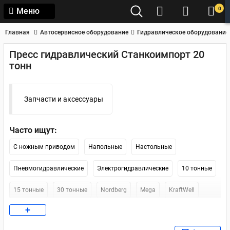
0
Меню
Главная
Автосервисное оборудование
Гидравлическое оборудование
Пресс гидравлический Станкоимпорт 20
тонн
Запчасти и аксессуары
Часто ищут:
С ножным приводом
Напольные
Настольные
Пневмогидравлические
Электрогидравлические
10 тонные
15 тонные
30 тонные
Nordberg
Mega
KraftWell
+
Werther-OMA
Nordberg 12 тонн
Напольные 12 тонн