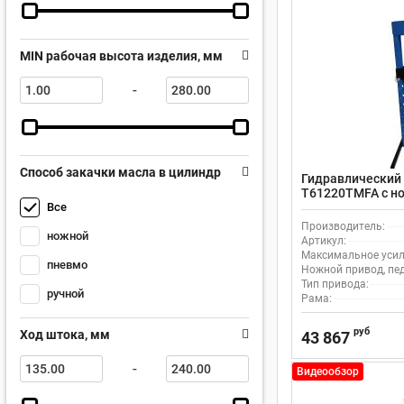
MIN рабочая высота изделия, мм
-
Способ закачки масла в цилиндр
Гидравлический 
T61220TMFA с н
Все
приводом
Производитель:
ножной
Артикул:
Максимальное усили
пневмо
Ножной привод, пе
Тип привода:
ручной
Рама:
руб
Ход штока, мм
43 867
-
Видеообзор