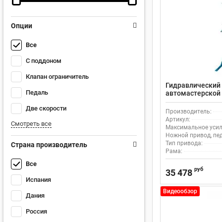
Опции
Все
С поддоном
Клапан ограничитель
Гидравлический 
Педаль
автомастерской
ручной и ножной
Две скорости
Производитель:
Артикул:
Смотреть все
Максимальное усили
Ножной привод, пе
Тип привода:
Страна производитель
Рама:
Все
руб
35 478
Испания
Видеообзор
Дания
Россия