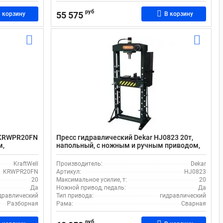
руб
55 575
 корзину
В корзину
l KRWPR20FN
Пресс гидравлический Dekar HJ0823 20т,
м,
напольный, с ножным и ручным приводом,
м
со сварной рамой, ходом штока 160 мм
KraftWell
Производитель:
Dekar
KRWPR20FN
Артикул:
HJ0823
20
Максимальное усилие, т:
20
Да
Ножной привод, педаль:
Да
дравлический
Тип привода:
гидравлический
Разборная
Рама:
Сварная
руб