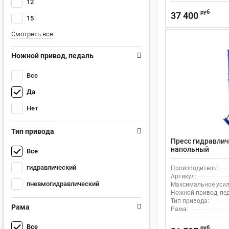
12
руб
37 400
15
Смотреть все
Ножной привод, педаль
Все
Да
Нет
Тип привода
Пресс гидравличе
напольный
Все
гидравлический
Производитель:
Артикул:
пневмогидравлический
Максимальное усили
Ножной привод, пе
Тип привода:
Рама
Рама:
Все
руб