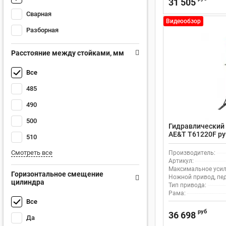
31 505
Сварная
Видеообзор
Разборная
Расстояние между стойками, мм
Все
485
490
500
Гидравлический 
AE&T Т61220F ру
510
Смотреть все
Производитель:
Артикул:
Максимальное усили
Горизонтальное смещение
Ножной привод, пе
цилиндра
Тип привода:
Рама:
Все
руб
36 698
Да