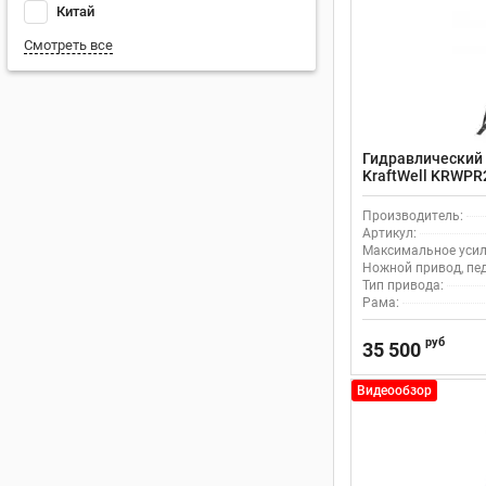
Китай
Смотреть все
Гидравлический 
KraftWell KRWPR
приводом
Производитель:
Артикул:
Максимальное усили
Ножной привод, пе
Тип привода:
Рама:
руб
35 500
Видеообзор