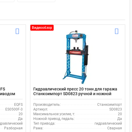
Видеообзор
QFS
Гидравлический пресс 20 тонн для гаража
риводом
Станкоимпорт SD0823 ручной и ножной
привод
EQFS
Производитель:
Станкоимпорт
ES0500F-3
Артикул:
SD0823
20
Максимальное усилие, т:
20
Да
Ножной привод, педаль:
Да
дравлический
Тип привода:
гидравлический
Разборная
Рама:
Сварная