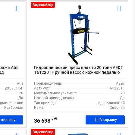
Видеообзор
ража Atis
Гидравлический пресс для сто 20 тонн AE&T
од
T61220TF ручной насос с ножной педалью
Atis
Производитель:
AE&T
ZX0901C-F
Артикул:
T61220TF
20
Максимальное усилие, т:
20
Да
Ножной привод, педаль:
Да
дравлический
Тип привода:
гидравлический
Разборная
Рама:
Сварная
руб
36 698
 корзину
В корзину
Видеообзор