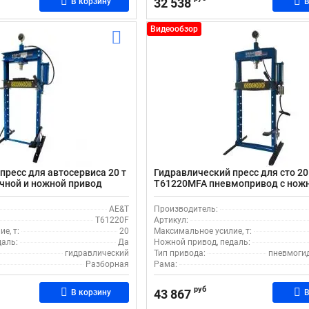
32 538
В корзину
В
Видеообзор
пресс для автосервиса 20 т
Гидравлический пресс для сто 20
чной и ножной привод
T61220MFA пневмопривод с нож
педалью
AE&T
Производитель:
T61220F
Артикул:
е, т:
20
Максимальное усилие, т:
даль:
Да
Ножной привод, педаль:
гидравлический
Тип привода:
пневмоги
Разборная
Рама:
руб
43 867
В корзину
В