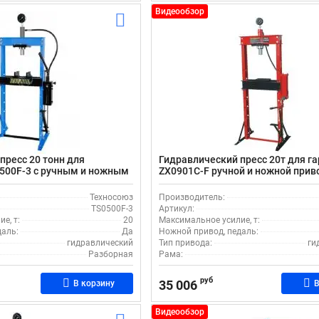
Видеообзор
пресс 20 тонн для
Гидравлический пресс 20т для га
500F-3 с ручным и ножным
ZX0901C-F ручной и ножной прив
Техносоюз
Производитель:
TS0500F-3
Артикул:
е, т:
20
Максимальное усилие, т:
даль:
Да
Ножной привод, педаль:
гидравлический
Тип привода:
ги
Разборная
Рама:
руб
35 006
В корзину
В
Видеообзор