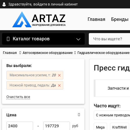
Здравствуйте,
войдите в личный кабинет
Главная
Бренды
Каталог товаров
Главная
Автосервисное оборудование
Гидравлическое оборудование
Вы выбрали:
Пресс гид
Максимальное усилие, т:
20
Ножной привод, педаль:
Да
Запчасти и
Очистить все
Часто ищут:
Цена
С ножным приводо
-
руб
Mega
KraftWell