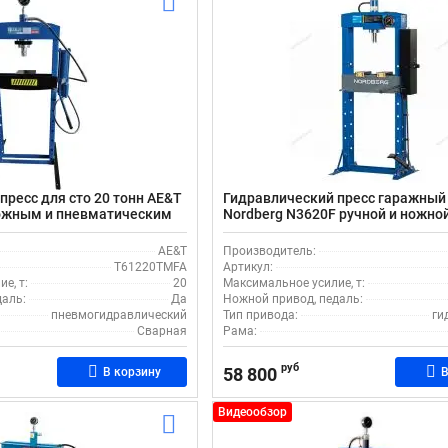
пресс для сто 20 тонн AE&T
Гидравлический пресс гаражный 
ожным и пневматическим
Nordberg N3620F ручной и ножно
AE&T
Производитель:
T61220TMFA
Артикул:
е, т:
20
Максимальное усилие, т:
даль:
Да
Ножной привод, педаль:
пневмогидравлический
Тип привода:
ги
Сварная
Рама:
руб
58 800
В корзину
В
Видеообзор