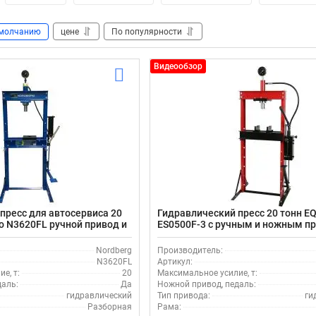
молчанию
цене
По популярности
Видеообзор
пресс для автосервиса 20
Гидравлический пресс 20 тонн E
co N3620FL ручной привод и
ES0500F-3 с ручным и ножным п
Nordberg
Производитель:
N3620FL
Артикул:
е, т:
20
Максимальное усилие, т:
даль:
Да
Ножной привод, педаль:
гидравлический
Тип привода:
ги
Разборная
Рама: