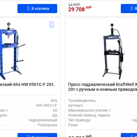
34 950
руб
29 708
В корзину
В
ский Atis HW 0901C-F 20т,
Пресс гидравлический KraftWel
20т с ручным и ножным приводо
напольный, с ходом штока 160 м
Atis
Производитель:
HW 0901C-F
Артикул:
е, т:
20
Максимальное усилие, т:
даль:
Да
Ножной привод, педаль:
гидравлический
Тип привода:
ги
Разборная
Рама:
руб