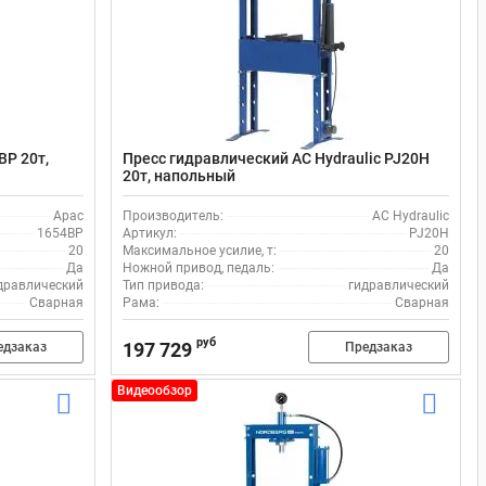
BP 20т,
Пресс гидравлический AC Hydraulic PJ20H
20т, напольный
Apac
Производитель:
AC Hydraulic
1654BP
Артикул:
PJ20H
20
Максимальное усилие, т:
20
Да
Ножной привод, педаль:
Да
дравлический
Тип привода:
гидравлический
Сварная
Рама:
Сварная
руб
197 729
едзаказ
Предзаказ
Видеообзор