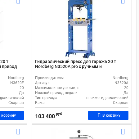
20 т
Гидравлический пресс для гаража 20 т
й привод
Nordberg N3520A pro с ручным и
пневматическим приводом
Nordberg
Производитель:
Nordberg
N3620F
Артикул:
N3520A
20
Максимальное усилие, т:
20
Да
Ножной привод, педаль:
Да
дравлический
Тип привода:
пневмогидравлический
Сварная
Рама:
Сварная
руб
103 400
 корзину
В корзину