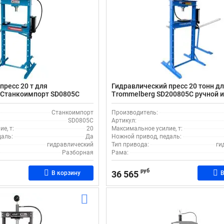
пресс 20 т для
Гидравлический пресс 20 тонн дл
 Станкоимпорт SD0805C
Trommelberg SD200805C ручной 
 привод
привод
Станкоимпорт
Производитель:
SD0805C
Артикул:
е, т:
20
Максимальное усилие, т:
даль:
Да
Ножной привод, педаль:
гидравлический
Тип привода:
ги
Разборная
Рама:
руб
36 565
В корзину
В