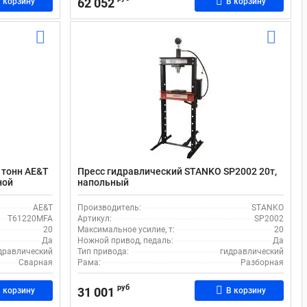
62 052
 корзину
В корзину
 тонн AE&T
Пресс гидравлический STANKO SP2002 20т,
ной
напольный
AE&T
Производитель:
STANKO
T61220MFA
Артикул:
SP2002
20
Максимальное усилие, т:
20
Да
Ножной привод, педаль:
Да
дравлический
Тип привода:
гидравлический
Сварная
Рама:
Разборная
руб
31 001
 корзину
В корзину