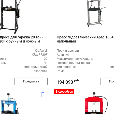
пресс для гаража 20 тонн
Пресс гидравлический Apac 1654
20F с ручным и ножным
напольный
KraftWell
Производитель:
KRWPR20F
Артикул:
е, т:
20
Максимальное усилие, т:
даль:
Да
Ножной привод, педаль:
гидравлический
Тип привода:
ги
Разборная
Рама:
руб
194 093
Предзаказ
Пр
Видеообзор