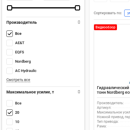
Сортировать по:
у
Производитель
Видеообзор
Все
AE&T
EQFS
Nordberg
AC Hydraulic
Смотреть все
Гидравлический 
Максимальное усилие, т
тонн Nordberg e
педаль
Все
Производитель:
Артикул:
20
Максимальное усили
Ножной привод, пе
10
Тип привода:
Рама: