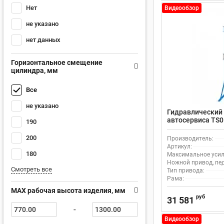
Нет
Видеообзор
не указано
нет данных
Горизонтальное смещение
цилиндра, мм
Все
не указано
Гидравлический 
автосервиса TS0
190
приводом
200
Производитель:
Артикул:
180
Максимальное усили
Ножной привод, пе
Смотреть все
Тип привода:
Рама:
MAX рабочая высота изделия, мм
руб
31 581
-
Видеообзор