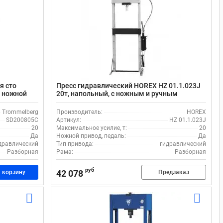
я сто
Пресс гидравлический HOREX HZ 01.1.023J
и ножной
20т, напольный, с ножным и ручным
приводом, ходом штока 145 мм
Trommelberg
Производитель:
HOREX
SD200805C
Артикул:
HZ 01.1.023J
20
Максимальное усилие, т:
20
Да
Ножной привод, педаль:
Да
дравлический
Тип привода:
гидравлический
Разборная
Рама:
Разборная
руб
42 078
 корзину
Предзаказ