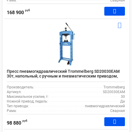
Рама:
Сварная
руб
168 900
Пресс пневмогидравлический Trommelberg SD20030EAM
30т, напольный, с ручным и пневматическим приводом,
ходом штока 180 мм, подвижным цилиндром
Производитель:
Trommelberg
Артикул:
SD20030EAM
Максимальное усилие, т:
30
Ножной привод, педаль:
Да
Тип привода:
пневмогидравлический
Рама:
Сварная
руб
98 880