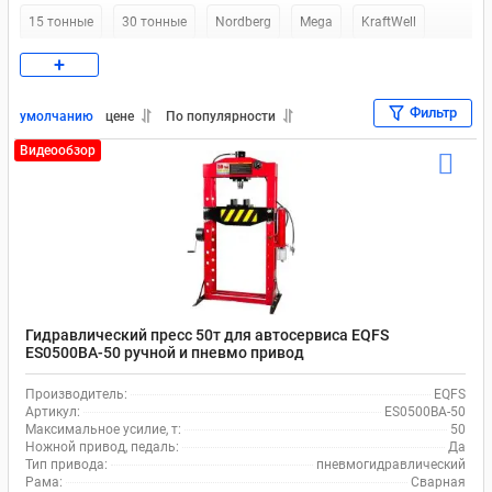
15 тонные
30 тонные
Nordberg
Mega
KraftWell
+
Werther-OMA
Nordberg 12 тонн
Напольные 12 тонн
Фильтр
Напольный 30 тонн
Напольные 20 тонн
умолчанию
цене
По популярности
Видеообзор
Гидравлический пресс 50т для автосервиса EQFS
ES0500BA-50 ручной и пневмо привод
Производитель:
EQFS
Артикул:
ES0500BA-50
Максимальное усилие, т:
50
Ножной привод, педаль:
Да
Тип привода:
пневмогидравлический
Рама:
Сварная