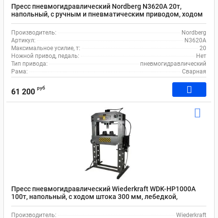
Пресс пневмогидравлический Nordberg N3620A 20т,
напольный, с ручным и пневматическим приводом, ходом
штока 190 мм, подвижным цилиндром
Производитель:
Nordberg
Артикул:
N3620A
Максимальное усилие, т:
20
Ножной привод, педаль:
Нет
Тип привода:
пневмогидравлический
Рама:
Сварная
руб
61 200
Пресс пневмогидравлический Wiederkraft WDK-HP1000A
100т, напольный, с ходом штока 300 мм, лебедкой,
размером рабочего стола 280x800 мм
Производитель:
Wiederkraft