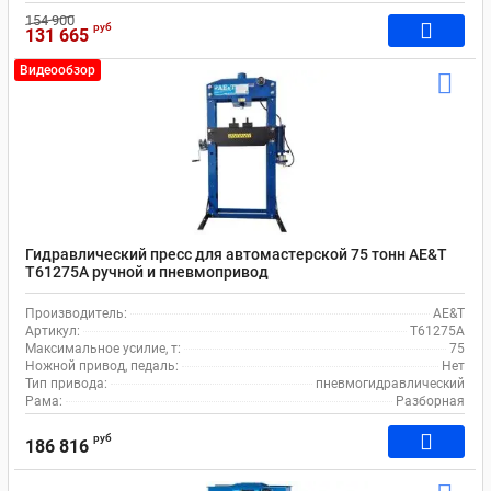
154 900
руб
131 665
Видеообзор
Гидравлический пресс для автомастерской 75 тонн AE&T
Т61275А ручной и пневмопривод
Производитель:
AE&T
Артикул:
T61275A
Максимальное усилие, т:
75
Ножной привод, педаль:
Нет
Тип привода:
пневмогидравлический
Рама:
Разборная
руб
186 816