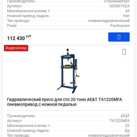
Производитель:
Станкоимпорт
Артикул:
SD0807CEA
Максимальное усилие, т:
45
Ножной привод, педаль:
Нет
Тип привода:
пневмогидравлический
Рама:
Разборная
руб
112 430
Видеообзор
Гидравлический пресс для сто 20 тонн AE&T T61220MFA
пневмопривод с ножной педалью
Производитель:
AE&T
Артикул:
T61220MFA
Максимальное усилие, т:
20
Ножной привод, педаль:
Да
Тип привода:
пневмогидравлический