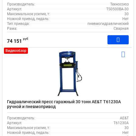
Производитель:
Техносоюз
Артикул:
TS0500BA-30
Максимальное усилие, т:
30
Ножной привод, педаль:
Нет
Тип привода:
пневмогидравлический
Рама:
Сварная
руб
74 151
Видеообзор
Гидравлический пресс гаражный 30 тонн AE&T T61230A
ручной и пневмопривод
Производитель:
AE&T
Артикул:
T61230A
Максимальное усилие, т:
30
Ножной привод, педаль:
Нет