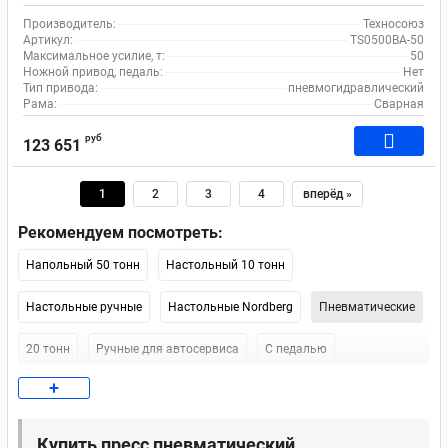
Производитель:
Техносоюз
Артикул:
TS0500BA-50
Максимальное усилие, т:
50
Ножной привод, педаль:
Нет
Тип привода:
пневмогидравлический
Рама:
Сварная
руб
123 651
1
2
3
4
вперёд »
Рекомендуем посмотреть:
Напольный 50 тонн
Настольный 10 тонн
Настольные ручные
Настольные Nordberg
Пневматические
20 тонн
Ручные для автосервиса
С педалью
+
Ножной 20 тонн
Для гаража
Электрические
Nordberg 20 тонн
Nordberg 30 тонн
Напольный Nordberg
Купить пресс пневматический