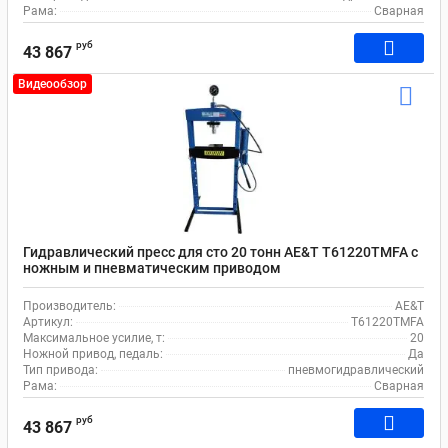
Рама:
Сварная
руб
43 867
Видеообзор
Гидравлический пресс для сто 20 тонн AE&T T61220TMFA с
ножным и пневматическим приводом
Производитель:
AE&T
Артикул:
T61220TMFA
Максимальное усилие, т:
20
Ножной привод, педаль:
Да
Тип привода:
пневмогидравлический
Рама:
Сварная
руб
43 867