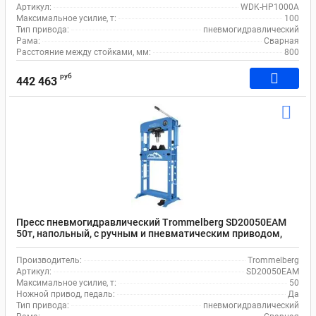
Артикул:
WDK-HP1000A
Максимальное усилие, т:
100
Тип привода:
пневмогидравлический
Рама:
Сварная
Расстояние между стойками, мм:
800
руб
442 463
Пресс пневмогидравлический Trommelberg SD20050EAM
50т, напольный, с ручным и пневматическим приводом,
подвижным цилиндром, лебедкой
Производитель:
Trommelberg
Артикул:
SD20050EAM
Максимальное усилие, т:
50
Ножной привод, педаль:
Да
Тип привода:
пневмогидравлический