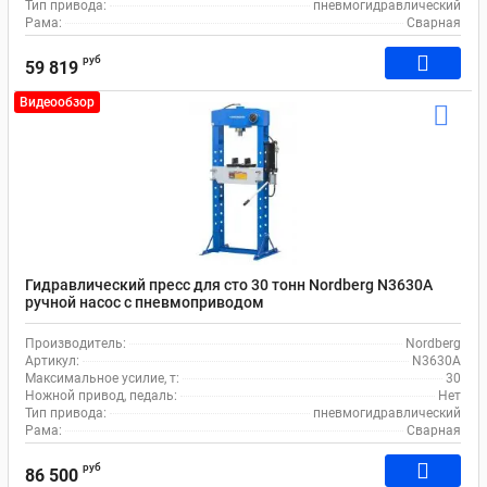
Тип привода:
пневмогидравлический
Рама:
Сварная
руб
59 819
Видеообзор
Гидравлический пресс для сто 30 тонн Nordberg N3630А
ручной насос с пневмоприводом
Производитель:
Nordberg
Артикул:
N3630А
Максимальное усилие, т:
30
Ножной привод, педаль:
Нет
Тип привода:
пневмогидравлический
Рама:
Сварная
руб
86 500