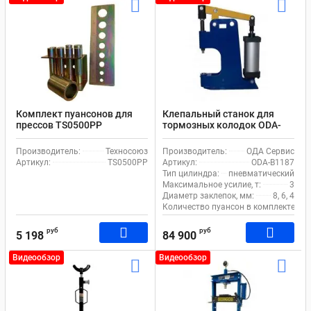
Комплект пуансонов для
Клепальный станок для
прессов TS0500PP
тормозных колодок ODA-
B1187 пневматический 3 т
Производитель:
Техносоюз
Производитель:
ОДА Сервис
Артикул:
TS0500PP
Артикул:
ODA-B1187
Тип цилиндра:
пневматический
Максимальное усилие, т:
3
Диаметр заклепок, мм:
8, 6, 4
Количество пуансон в комплекте, шт
руб
руб
5 198
84 900
Видеообзор
Видеообзор