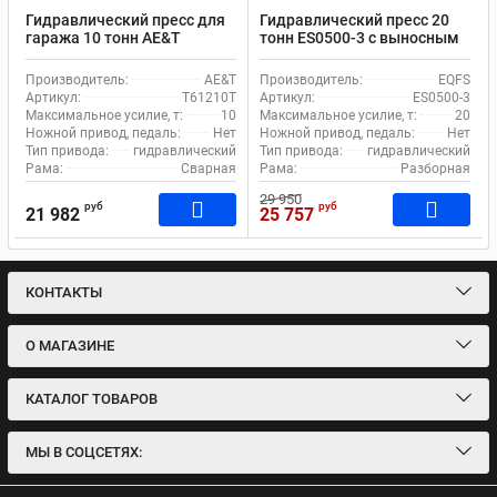
Гидравлический пресс для
Гидравлический пресс 20
гаража 10 тонн AE&T
тонн ES0500-3 с выносным
T61210T ручной привод
насосом
Производитель:
AE&T
Производитель:
EQFS
Артикул:
T61210T
Артикул:
ES0500-3
Максимальное усилие, т:
10
Максимальное усилие, т:
20
Ножной привод, педаль:
Нет
Ножной привод, педаль:
Нет
Тип привода:
гидравлический
Тип привода:
гидравлический
Рама:
Сварная
Рама:
Разборная
29 950
руб
руб
21 982
25 757
КОНТАКТЫ
О МАГАЗИНЕ
КАТАЛОГ ТОВАРОВ
МЫ В СОЦСЕТЯХ: