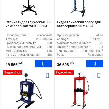
Стойка гидравлическая 500
Гидравлический пресс для
кг WiederKraft WDK-80504
автосервиса 20 т AE&T
1135-1950 мм
Т61220F ручной и ножной
трансмиссионная с рогами
привод
Производитель:
Wiederkraft
Производитель:
AE&T
Артикул:
WDK-80504
Артикул:
T61220F
Грузоподъемность, кг:
500
Максимальное усилие, т:
20
Высота подъема max, мм:
1950
Ножной привод, педаль:
Да
MIN Высота, мм:
1135
Тип привода:
гидравлический
Автоматический клапан:
Да
Рама:
Разборная
руб
руб
19 556
36 698
Видеообзор
Видеообзор