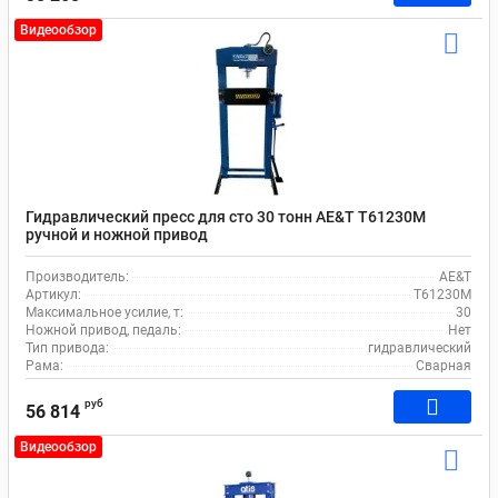
Видеообзор
Гидравлический пресс для сто 30 тонн AE&T T61230M
ручной и ножной привод
Производитель:
AE&T
Артикул:
T61230M
Максимальное усилие, т:
30
Ножной привод, педаль:
Нет
Тип привода:
гидравлический
Рама:
Сварная
руб
56 814
Видеообзор