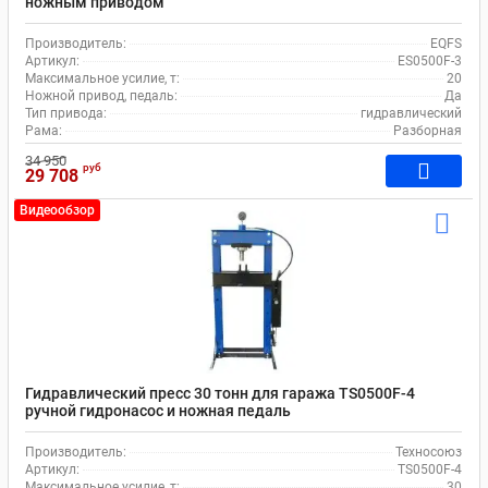
ножным приводом
Производитель:
EQFS
Артикул:
ES0500F-3
Максимальное усилие, т:
20
Ножной привод, педаль:
Да
Тип привода:
гидравлический
Рама:
Разборная
34 950
руб
29 708
Видеообзор
Гидравлический пресс 30 тонн для гаража TS0500F-4
ручной гидронасос и ножная педаль
Производитель:
Техносоюз
Артикул:
TS0500F-4
Максимальное усилие, т:
30