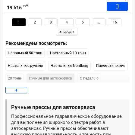
руб
19 516
1
2
3
4
5
...
16
вперёд »
Рекомендуем посмотреть:
Напольный 50 тонн
Настольный 10 тонн
Настольные ручные
Настольные Nordberg
Пневматические
20 тонн
Ручные для автосервиса
С педалью
+
Ножной 20 тонн
Для гаража
Электрические
Nordberg 20 тонн
Nordberg 30 тонн
Напольный Nordberg
Ручные прессы для автосервиса
Профессиональное гидравлическое оборудование
Atis
10 тонн 300 мм
Для гаража 10 тонн
100 тонн
для выполнения широкого спектра работ в
автосервисах. Ручные прессы обеспечивают
12 тонн
150 тонн
KraftWell 20 тонн
Ручной 20 тонн
высокую производительность и точность при