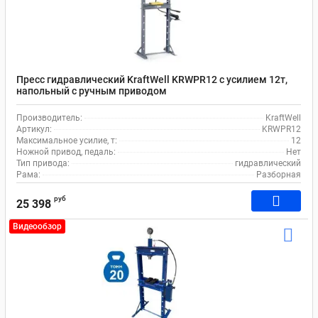
Пресс гидравлический KraftWell KRWPR12 с усилием 12т,
напольный с ручным приводом
Производитель:
KraftWell
Артикул:
KRWPR12
Максимальное усилие, т:
12
Ножной привод, педаль:
Нет
Тип привода:
гидравлический
Рама:
Разборная
руб
25 398
Видеообзор