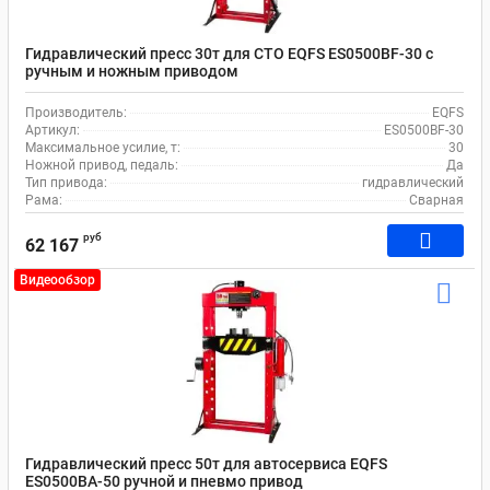
Гидравлический пресс 30т для СТО EQFS ES0500BF-30 с
ручным и ножным приводом
Производитель:
EQFS
Артикул:
ES0500BF-30
Максимальное усилие, т:
30
Ножной привод, педаль:
Да
Тип привода:
гидравлический
Рама:
Сварная
руб
62 167
Видеообзор
Гидравлический пресс 50т для автосервиса EQFS
ES0500BA-50 ручной и пневмо привод