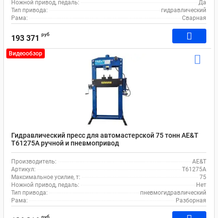
Ножной привод, педаль:
Да
Тип привода:
гидравлический
Рама:
Сварная
руб
193 371
Видеообзор
Гидравлический пресс для автомастерской 75 тонн AE&T
Т61275А ручной и пневмопривод
Производитель:
AE&T
Артикул:
T61275A
Максимальное усилие, т:
75
Ножной привод, педаль:
Нет
Тип привода:
пневмогидравлический
Рама:
Разборная
руб