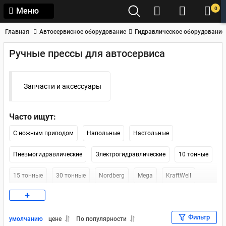
0
Меню
Главная
Автосервисное оборудование
Гидравлическое оборудование
Ручные прессы для автосервиса
Запчасти и аксессуары
Часто ищут:
С ножным приводом
Напольные
Настольные
Пневмогидравлические
Электрогидравлические
10 тонные
15 тонные
30 тонные
Nordberg
Mega
KraftWell
+
Werther-OMA
Nordberg 12 тонн
Напольные 12 тонн
Фильтр
Напольный 30 тонн
Напольные 20 тонн
умолчанию
цене
По популярности