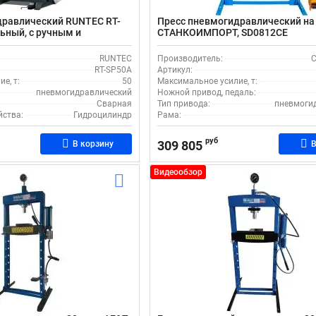
дравлический RUNTEC RT-
Пресс пневмогидравлический на 
льный, с ручным и
СТАНКОИМПОРТ, SD0812CE
, ходом штока 200 мм
RUNTEC
Производитель:
С
RT-SP50A
Артикул:
е, т:
50
Максимальное усилие, т:
пневмогидравлический
Ножной привод, педаль:
Сварная
Тип привода:
пневмоги
йства:
Гидроцилиндр
Рама:
руб
309 805
В корзину
В
Видеообзор