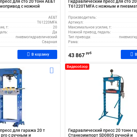
пресс для сто 20 тонн AE&T
Гидравлический пресс для сто 20
мопривод с ножной
T61220TMFA с ножным и пневма
приводом
AE&T
Производитель:
T61220MFA
Артикул:
е, т:
20
Максимальное усилие, т:
даль:
Да
Ножной привод, педаль:
пневмогидравлический
Тип привода:
пневмоги
Сварная
Рама:
руб
43 867
В корзину
В
Видеообзор
пресс для гаража 20 т
Гидравлический пресс 20 тонн г
 pro с ручным и
Станкоимпорт SD0805 ручной и