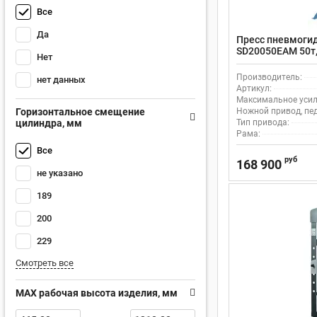
Все
Да
Пресс пневмоги
SD20050EAM 50т,
Нет
пневматическим
цилиндром, леб
Производитель:
нет данных
Артикул:
Максимальное усили
Горизонтальное смещение
Ножной привод, пе
цилиндра, мм
Тип привода:
Рама:
Все
руб
168 900
не указано
189
200
229
Смотреть все
MAX рабочая высота изделия, мм