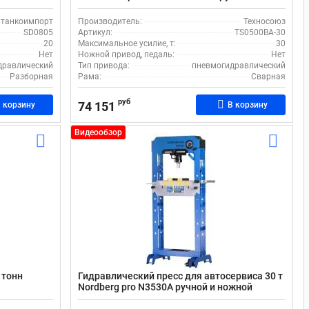
и пневмопривод
танкоимпорт
Производитель:
Техносоюз
SD0805
Артикул:
TS0500BA-30
20
Максимальное усилие, т:
30
Нет
Ножной привод, педаль:
Нет
дравлический
Тип привода:
пневмогидравлический
Разборная
Рама:
Сварная
руб
74 151
 корзину
В корзину
Видеообзор
 тонн
Гидравлический пресс для автосервиса 30 т
Nordberg pro N3530А ручной и ножной
привод