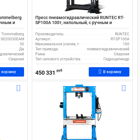
ommelberg
Пресс пневмогидравлический RUNTEC RT-
учным и
SP100A 100т, напольный, с ручным и
ом штока
пневмоприводом, с ходом штока 300 мм
Trommelberg
Производитель:
RUNTEC
SD20030EAM
Артикул:
RT-SP100A
30
Максимальное усилие, т:
100
Да
Тип привода:
пневмогидравлический
дравлический
Рама:
Сварная
Сварная
Тип силового устройства:
Гидроцилиндр
руб
450 331
 корзину
В корзину