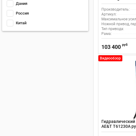
пневматическим
Дания
Производитель:
Россия
Артикул:
Максимальное усили
Китай
Ножной привод, пе
Тип привода:
Рама:
руб
103 400
Видеообзор
Гидравлический 
AE&T T61230A р