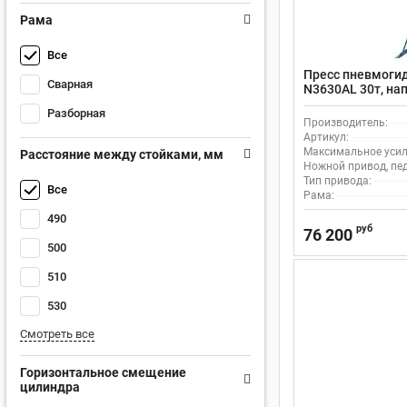
Рама
Все
Пресс пневмоги
Сварная
N3630AL 30т, на
приводом, подв
Разборная
Производитель:
Артикул:
Максимальное усили
Расстояние между стойками, мм
Ножной привод, пе
Тип привода:
Все
Рама:
490
руб
76 200
500
510
530
Смотреть все
Горизонтальное смещение
цилиндра