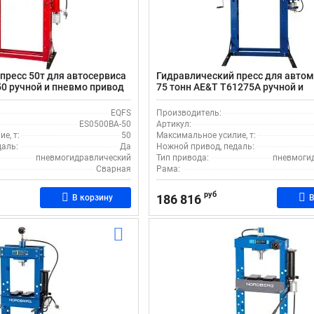
пресс 50т для автосервиса
Гидравлический пресс для авто
0 ручной и пневмо привод
75 тонн AE&T Т61275А ручной и
пневмопривод
EQFS
Производитель:
ES0500BA-50
Артикул:
е, т:
50
Максимальное усилие, т:
даль:
Да
Ножной привод, педаль:
пневмогидравлический
Тип привода:
пневмоги
Сварная
Рама:
руб
186 816
В корзину
В