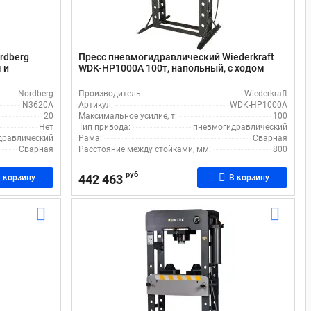
rdberg
Пресс пневмогидравлический Wiederkraft
 и
WDK-HP1000A 100т, напольный, с ходом
ом штока
штока 300 мм, лебедкой, размером
рабочего стола 280x800 мм
Nordberg
Производитель:
Wiederkraft
N3620A
Артикул:
WDK-HP1000A
20
Максимальное усилие, т:
100
Нет
Тип привода:
пневмогидравлический
дравлический
Рама:
Сварная
Сварная
Расстояние между стойками, мм:
800
руб
442 463
 корзину
В корзину