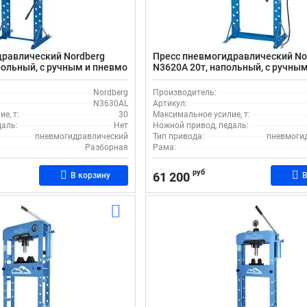
дравлический Nordberg
Пресс пневмогидравлический No
польный, с ручным и пневмо
N3620A 20т, напольный, с ручным
ижным цилиндром
пневматическим приводом, ход
190 мм, подвижным цилиндром
Nordberg
Производитель:
N3630AL
Артикул:
е, т:
30
Максимальное усилие, т:
даль:
Нет
Ножной привод, педаль:
пневмогидравлический
Тип привода:
пневмоги
Разборная
Рама:
руб
61 200
В корзину
В