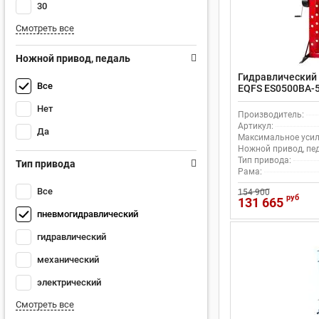
30
Смотреть все
Ножной привод, педаль
Гидравлический 
Все
EQFS ES0500BA-5
Нет
Производитель:
Артикул:
Да
Максимальное усили
Ножной привод, пе
Тип привода:
Тип привода
Рама:
Все
154 900
руб
131 665
пневмогидравлический
гидравлический
механический
электрический
Смотреть все