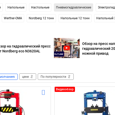
м
Напольные
Настольные
Пневмогидравлические
Электрогид
Werther-OMA
Nordberg 12 тонн
Напольные 12 тонн
Напольный 
Обзор на пресс на
зор на гидравлический пресс
гидравлический 20
т Nordberg eco N3620AL
ножной привод
молчанию
цене
По популярности
Видеообзор