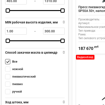
-
Пресс пневмоги
SP50A 50т, напо
пневмоприводом
Производитель:
MIN рабочая высота изделия, мм
Артикул:
Максимальное усили
-
Тип привода:
Рама:
Тип силового устро
руб
187 670
Способ закачки масла в цилиндр
Видеообзор
Все
ножной
пневматический
пневмо
ручной
Ход штока, мм