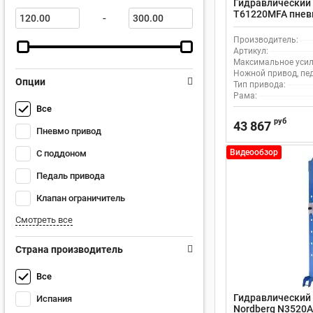
Гидравлический 
T61220MFA пнев
-
педалью
Производитель:
Артикул:
Максимальное усили
Ножной привод, пе
Опции
Тип привода:
Рама:
Все
руб
43 867
Пневмо привод
Видеообзор
С поддоном
Педаль привода
Клапан ограничитель
Смотреть все
Страна производитель
Все
Гидравлический 
Испания
Nordberg N3520A