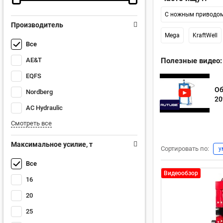
С ножным приводо
Производитель
Mega
KraftWell
Все
AE&T
Полезные видео:
EQFS
Об
Nordberg
20
AC Hydraulic
Смотреть все
Максимальное усилие, т
Сортировать по:
у
Все
Видеообзор
16
20
25