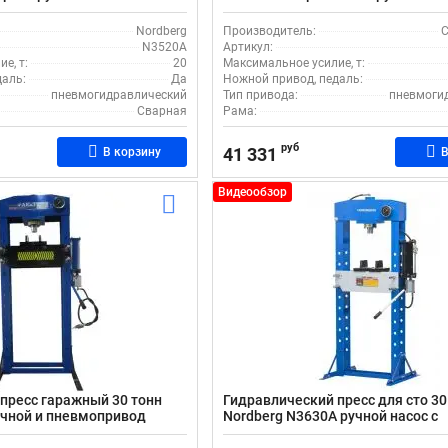
 приводом
пневмопривод
Nordberg
Производитель:
С
N3520A
Артикул:
е, т:
20
Максимальное усилие, т:
даль:
Да
Ножной привод, педаль:
пневмогидравлический
Тип привода:
пневмоги
Сварная
Рама:
руб
41 331
В корзину
В
Видеообзор
пресс гаражный 30 тонн
Гидравлический пресс для сто 30
учной и пневмопривод
Nordberg N3630А ручной насос с
пневмоприводом