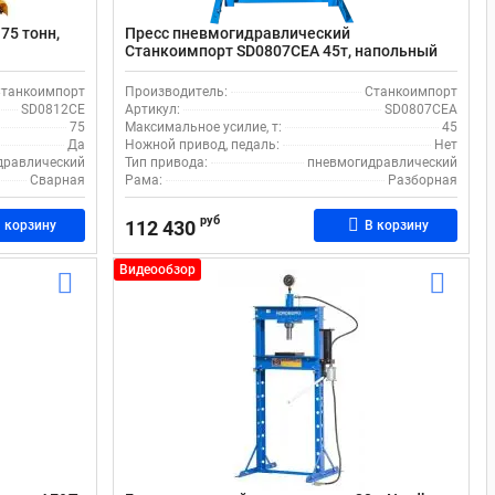
75 тонн,
Пресс пневмогидравлический
Станкоимпорт SD0807CEA 45т, напольный
танкоимпорт
Производитель:
Станкоимпорт
SD0812CE
Артикул:
SD0807CEA
75
Максимальное усилие, т:
45
Да
Ножной привод, педаль:
Нет
дравлический
Тип привода:
пневмогидравлический
Сварная
Рама:
Разборная
руб
112 430
 корзину
В корзину
Видеообзор