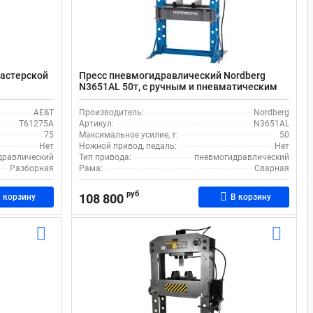
мастерской
Пресс пневмогидравлический Nordberg
N3651AL 50т, с ручным и пневматическим
приводом, лебедкой
AE&T
Производитель:
Nordberg
T61275A
Артикул:
N3651AL
75
Максимальное усилие, т:
50
Нет
Ножной привод, педаль:
Нет
дравлический
Тип привода:
пневмогидравлический
Разборная
Рама:
Сварная
руб
108 800
 корзину
В корзину