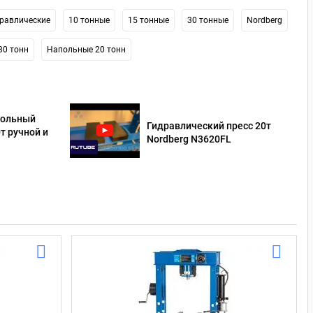
равлические
10 тонные
15 тонные
30 тонные
Nordberg
30 тонн
Напольные 20 тонн
польный
Гидравлический пресс 20т
т ручной и
Nordberg N3620FL