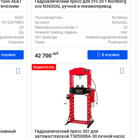
 тонн AE&T
Гидравлический пресс для сто 20 т Nordberg
тическим
eco N3620AL ручной и пневмопривод
AE&T
Производитель:
Nordberg
T61220TMFA
Артикул:
N3620AL
20
Максимальное усилие, т:
20
Да
Ножной привод, педаль:
Нет
дравлический
Тип привода:
пневмогидравлический
Сварная
Рама:
Разборная
руб
42 700
 корзину
В корзину
Видеообзор
аражный
Гидравлический пресс 30т для
автомастерской TS0500BA-30 ручной насос