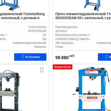
дравлический Trommelberg
Пресс пневмогидравлический Tr
 напольный, с ручным и
SD20030EAM 30т, напольный, с р
 приводом, подвижным
пневматическим приводом, ход
едкой
180 мм, подвижным цилиндром
Trommelberg
Производитель:
SD20050EAM
Артикул:
е, т:
50
Максимальное усилие, т:
даль:
Да
Ножной привод, педаль:
пневмогидравлический
Тип привода:
пневмоги
Сварная
Рама:
руб
98 880
В корзину
В
Видеообзор