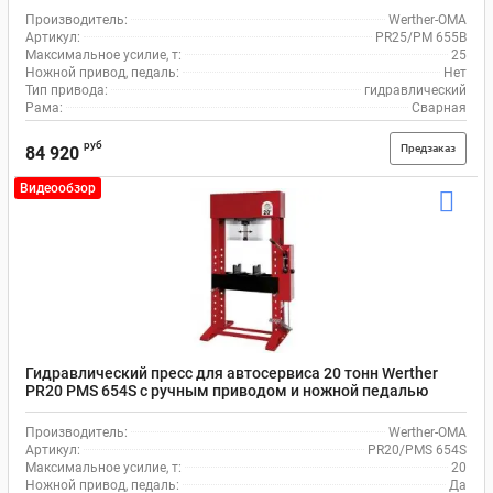
Производитель:
Werther-OMA
Артикул:
PR25/PM 655B
Максимальное усилие, т:
25
Ножной привод, педаль:
Нет
Тип привода:
гидравлический
Рама:
Сварная
руб
Предзаказ
84 920
Видеообзор
Гидравлический пресс для автосервиса 20 тонн Werther
PR20 PMS 654S с ручным приводом и ножной педалью
Производитель:
Werther-OMA
Артикул:
PR20/PMS 654S
Максимальное усилие, т:
20
Ножной привод, педаль:
Да