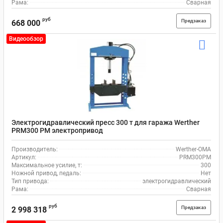
Рама:
Сварная
руб
Предзаказ
668 000
Видеообзор
Электрогидравлический пресс 300 т для гаража Werther
PRM300 PM электропривод
Производитель:
Werther-OMA
Артикул:
PRM300PM
Максимальное усилие, т:
300
Ножной привод, педаль:
Нет
Тип привода:
электрогидравлический
Рама:
Сварная
руб
Предзаказ
2 998 318