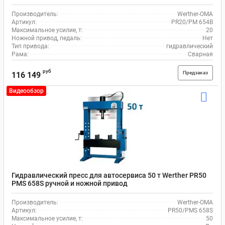
Производитель:
Werther-OMA
Артикул:
PR20/PM 654B
Максимальное усилие, т:
20
Ножной привод, педаль:
Нет
Тип привода:
гидравлический
Рама:
Сварная
руб
Предзаказ
116 149
Видеообзор
Гидравлический пресс для автосервиса 50 т Werther PR50
PMS 658S ручной и ножной привод
Производитель:
Werther-OMA
Артикул:
PR50/PMS 658S
Максимальное усилие, т:
50