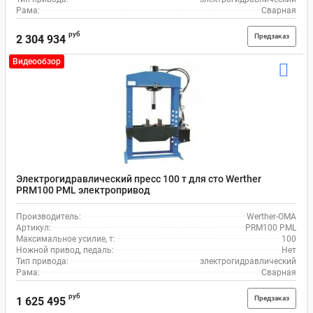
Рама:
Сварная
руб
Предзаказ
2 304 934
Видеообзор
Электрогидравлический пресс 100 т для сто Werther
PRM100 PML электропривод
Производитель:
Werther-OMA
Артикул:
PRM100 PML
Максимальное усилие, т:
100
Ножной привод, педаль:
Нет
Тип привода:
электрогидравлический
Рама:
Сварная
руб
Предзаказ
1 625 495