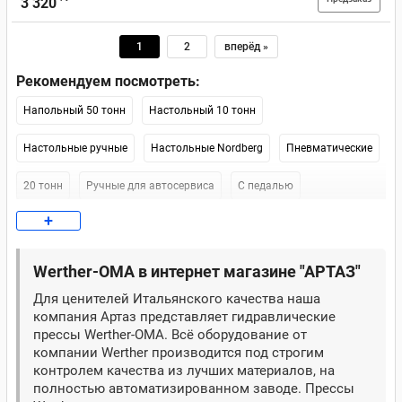
3 320
1
2
вперёд »
Рекомендуем посмотреть:
Напольный 50 тонн
Настольный 10 тонн
Настольные ручные
Настольные Nordberg
Пневматические
20 тонн
Ручные для автосервиса
С педалью
+
Ножной 20 тонн
Для гаража
Электрические
Nordberg 20 тонн
Nordberg 30 тонн
Напольный Nordberg
Werther-OMA в интернет магазине "АРТАЗ"
Для ценителей Итальянского качества наша
Atis
10 тонн 300 мм
Для гаража 10 тонн
100 тонн
компания Артаз представляет гидравлические
прессы Werther-OMA. Всё оборудование от
12 тонн
150 тонн
KraftWell 20 тонн
Ручной 20 тонн
компании Werther производится под строгим
контролем качества из лучших материалов, на
Станкоимпорт 20 тонн
Для гаража 20 тонн
KraftWell 30 тонн
полностью автоматизированном заводе. Прессы