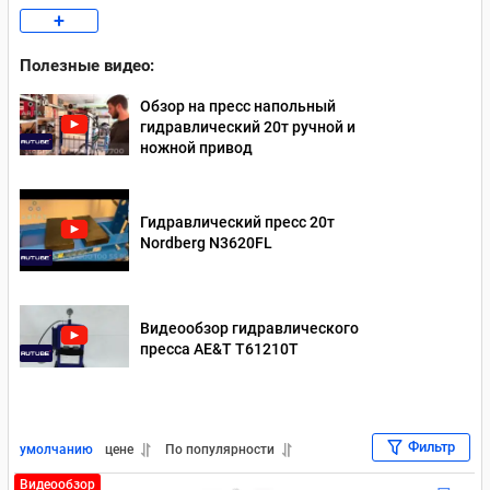
+
Werther-OMA
Nordberg 12 тонн
Напольные 12 тонн
Полезные видео:
Напольный 30 тонн
Напольные 20 тонн
Обзор на пресс напольный
гидравлический 20т ручной и
ножной привод
Гидравлический пресс 20т
Nordberg N3620FL
Видеообзор гидравлического
пресса AE&T T61210T
Фильтр
умолчанию
цене
По популярности
Видеообзор