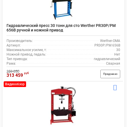
Гидравлический пресс 30 тонн для сто Werther PR30P/PM
656B ручной и ножной привод
Производитель:
Werther-OMA
Артикул:
PR30P/PM 656B
Максимальное усилие, т:
30
Ножной привод, педаль:
Нет
Тип привода:
гидравлический
Рама:
Сварная
359 050
руб
Предзаказ
313 459
Видеообзор