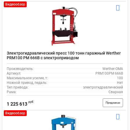
Видеообзор
Электрогидравлический пресс 100 тонн гаражный Werther
PRM100 PM 666B с электроприводом
Производитель:
Werther-OMA
Артикул:
PRM100PM 666B
Максимальное усилие, т:
100
Ножной привод, педаль:
Нет
Тип привода:
электрогидравлический
Рама:
Сварная
руб
Предзаказ
1 225 613
Видеообзор