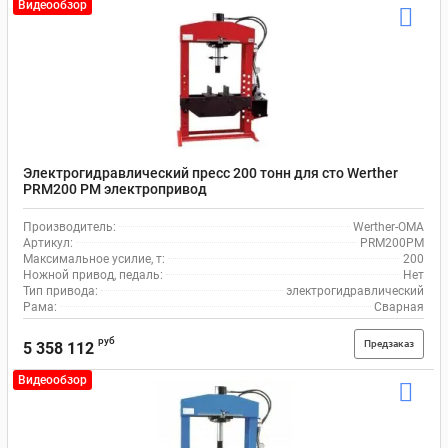
Видеообзор
Электрогидравлический пресс 200 тонн для сто Werther
PRM200 PM электропривод
Производитель:
Werther-OMA
Артикул:
PRM200PM
Максимальное усилие, т:
200
Ножной привод, педаль:
Нет
Тип привода:
электрогидравлический
Рама:
Сварная
руб
Предзаказ
5 358 112
Видеообзор