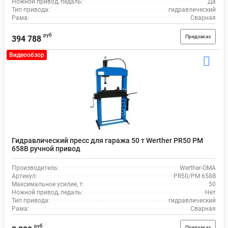
Ножной привод, педаль:
Да
Тип привода:
гидравлический
Рама:
Сварная
руб
Предзаказ
394 788
Видеообзор
Гидравлический пресс для гаража 50 т Werther PR50 PM
658B ручной привод
Производитель:
Werther-OMA
Артикул:
PR50/PM 658B
Максимальное усилие, т:
50
Ножной привод, педаль:
Нет
Тип привода:
гидравлический
Рама:
Сварная
руб
Предзаказ