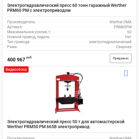
Электрогидравлический пресс 60 тонн гаражный Werther
PRM60 PM с электроприводом
Производитель:
Werther-OMA
Артикул:
PRM60PM
Максимальное усилие, т:
60
Ножной привод, педаль:
Нет
Тип привода:
электрогидравлический
Рама:
Сварная
руб
Предзаказ
400 967
Видеообзор
Электрогидравлический пресс 50 т для автомастерской
Werther PRM50 PM 665В электропривод
Производитель:
Werther-OMA