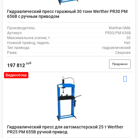
Гидравлический пресс гаражный 30 тонн Werther PR30 PM
656B с ручным приводом
Производитель:
Werther-OMA
Артикул:
PR30/PM 656B
Максимальное усилие, т:
30
Ножной привод, педаль:
Нет
Тип привода:
гидравлический
Рама:
Сварная
руб
Предзаказ
197 812
Видеообзор
Гидравлический пресс для автомастерской 25 т Werther
PR25 PM 655B ручной привод