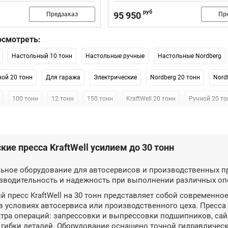
руб
95 950
Предзаказ
Пр
смотреть:
Настольный 10 тонн
Настольные ручные
Настольные Nordberg
ой 20 тонн
Для гаража
Электрические
Nordberg 20 тонн
Nord
100 тонн
12 тонн
150 тонн
KraftWell 20 тонн
Ручной 20 то
Mega 30 тонн
40 тонн
50 тонн
60 тонн
75 тонн
кие пресса KraftWell усилием до 30 тонн
ное оборудование для автосервисов и производственных пре
зводительность и надежность при выполнении различных оп
й пресс KraftWell на 30 тонн представляет собой современно
в условиях автосервиса или производственного цеха. Пресса
тра операций: запрессовки и выпрессовки подшипников, сай
 гибки деталей. Оборудование оснащено точной гидравличе