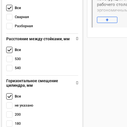
рабочего стол
Все
эргономичным 
предприятиях,
Сварная
+
мощности.
Разборная
Преимущества
Расстояние между стойками, мм
Оптимально
Все
Надежная к
530
Точность р
Универсаль
540
Безопасност
Горизонтальное смещение
Качественн
цилиндра, мм
Гарантия ка
Выберите гидр
Все
не указано
200
180