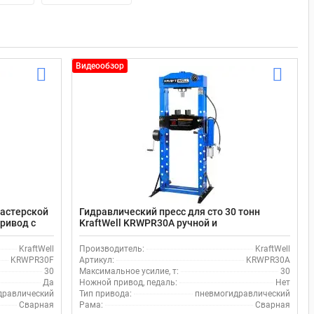
Видеообзор
мастерской
Гидравлический пресс для сто 30 тонн
привод с
KraftWell KRWPR30A ручной и
пневматический привод
KraftWell
Производитель:
KraftWell
KRWPR30F
Артикул:
KRWPR30A
30
Максимальное усилие, т:
30
Да
Ножной привод, педаль:
Нет
дравлический
Тип привода:
пневмогидравлический
Сварная
Рама:
Сварная