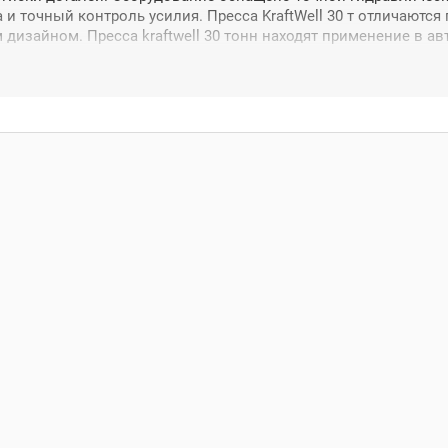
а и точный контроль усилия. Пресса KraftWell 30 т отличают
дизайном. Пресса kraftwell 30 тонн находят применение в 
 ремонтных мастерских и других организациях, где требуется
 гидравлических прессов KraftWell 30 тонн
е усилие:
30 тонн достаточно для большинства работ в автосервис
онструкция:
Прочная стальная рама обеспечивает долговечность 
аботы:
Плавное движение штока и точный контроль усилия
ность применения:
Подходит для различных технологических опер
ь эксплуатации:
Защитные системы обеспечивают безопасность о
ая гидравлика:
Надежная гидравлическая система гарантирует ста
чества:
Официальная гарантия и сервисная поддержка
авлический пресс KraftWell на 30 тонн в нашем каталоге и п