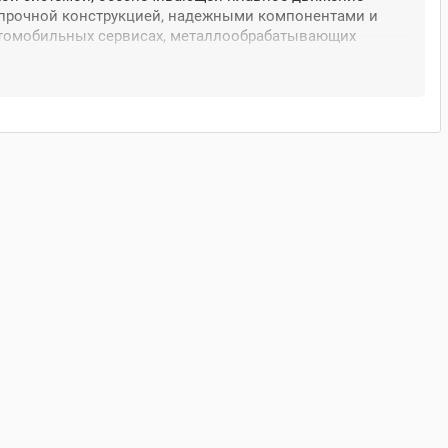
ся прочной конструкцией, надежными компонентами и
автомобильных сервисах, металлообрабатывающих
 качественное гидравлическое оборудование средней
е и производстве
эксплуатации
аций
ператора
бильную работу
овысьте эффективность вашего предприятия!