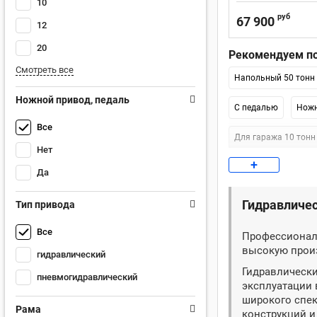
10
руб
67 900
12
20
Рекомендуем по
Смотреть все
Напольный 50 тонн
Ножной привод, педаль
С педалью
Ножн
Все
Для гаража 10 тонн
Нет
+
KraftWell 30 тонн
Да
Гидравличес
Тип привода
Все
Профессиональ
высокую прои
гидравлический
Гидравлически
пневмогидравлический
эксплуатации 
широкого спек
Рама
конструкций и