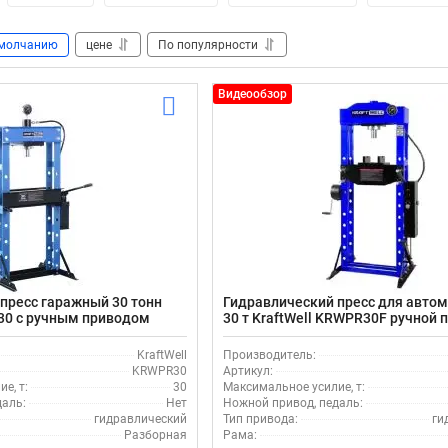
молчанию
цене
По популярности
Видеообзор
пресс гаражный 30 тонн
Гидравлический пресс для авто
30 с ручным приводом
30 т KraftWell KRWPR30F ручной 
ножной педалью
KraftWell
Производитель:
KRWPR30
Артикул:
е, т:
30
Максимальное усилие, т:
даль:
Нет
Ножной привод, педаль:
гидравлический
Тип привода:
ги
Разборная
Рама: