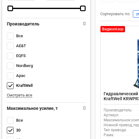
Сортировать по:
у
Производитель
Видеообзор
Все
AE&T
EQFS
Nordberg
Apac
KraftWell
Гидравлический 
Смотреть все
KraftWell KRWPR
Максимальное усилие, т
Производитель:
Артикул:
Все
Максимальное усили
Ножной привод, пе
30
Тип привода:
Рама: