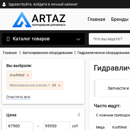
Здравствуйте,
войдите в личный кабинет
Главная
Бренды
Каталог товаров
Главная
Автосервисное оборудование
Гидравлическое оборудование
Вы выбрали:
Гидравлич
KraftWell
Максимальное усилие, т:
30
Запчасти и
Очистить все
Часто ищут:
Цена
С ножным приводо
-
руб
Mega
KraftWell