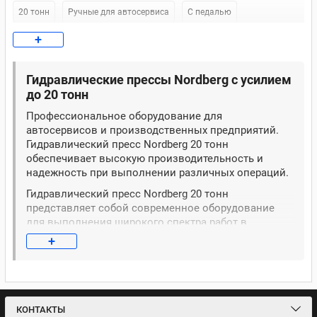
20 тонн
Ручные для автосервиса
С педалью
+
Ножной 20 тонн
Для гаража
Электрические
Nordberg 20 тонн
Nordberg 30 тонн
Напольный Nordberg
Гидравлические прессы Nordberg с усилием
до 20 тонн
Atis
10 тонн 300 мм
Для гаража 10 тонн
100 тонн
Профессиональное оборудование для
автосервисов и производственных предприятий.
12 тонн
150 тонн
KraftWell 20 тонн
Ручной 20 тонн
Гидравлический пресс Nordberg 20 тонн
обеспечивает высокую производительность и
Станкоимпорт 20 тонн
Для гаража 20 тонн
KraftWell 30 тонн
надежность при выполнении различных операций.
Mega 30 тонн
40 тонн
50 тонн
60 тонн
75 тонн
Гидравлический пресс Nordberg 20 тонн
представляет собой современное оборудование
для выполнения широкого спектра работ в
условиях автосервиса, производственного цеха или
+
ремонтной мастерской. Модели серии N3620,
N3621FL и N3620AL отличаются оптимальным
сочетанием мощности и функциональности.
Гидравлический пресс 20т Nordberg предназначен
для запрессовки и выпрессовки подшипников,
КОНТАКТЫ