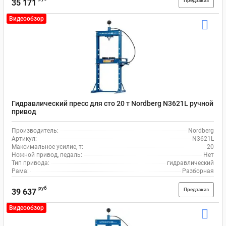
Предзаказ
35 171
Видеообзор
Гидравлический пресс для сто 20 т Nordberg N3621L ручной
привод
Производитель:
Nordberg
Артикул:
N3621L
Максимальное усилие, т:
20
Ножной привод, педаль:
Нет
Тип привода:
гидравлический
Рама:
Разборная
руб
Предзаказ
39 637
Видеообзор