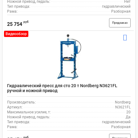
Ножной привод, педаль:
Нет
Тип привода:
гидравлический
Рама:
Разборная
руб
Предзаказ
25 754
Видеообзор
Гидравлический пресс для сто 20 т Nordberg N3621FL
ручной и ножной привод
Производитель:
Nordberg
Артикул:
N3621FL
Максимальное усилие, т:
20
Ножной привод, педаль:
Да
Тип привода:
гидравлический
Рама:
Разборная
руб