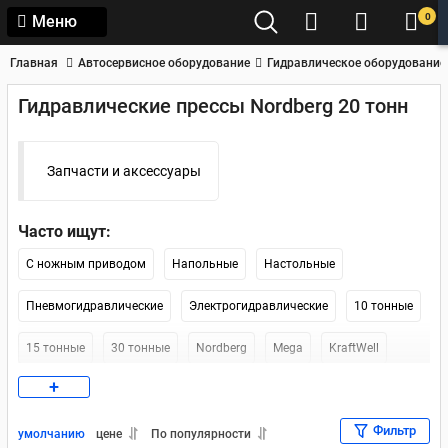
0
Меню
Главная
Автосервисное оборудование
Гидравлическое оборудование
Гидравлические прессы Nordberg 20 тонн
Запчасти и аксессуары
Часто ищут:
С ножным приводом
Напольные
Настольные
Пневмогидравлические
Электрогидравлические
10 тонные
15 тонные
30 тонные
Nordberg
Mega
KraftWell
+
Werther-OMA
Nordberg 12 тонн
Напольные 12 тонн
Фильтр
Напольный 30 тонн
Напольные 20 тонн
умолчанию
цене
По популярности