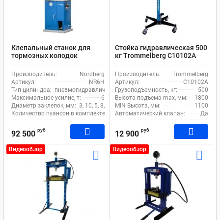
Клепальный станок для
Стойка гидравлическая 500
тормозных колодок
кг Trommelberg C10102A
Nordberg NR6H
1100-1900 мм для
пневмогидравлический 6 т
автосервиса с рогами
Производитель:
Nordberg
Производитель:
Trommelberg
Артикул:
NR6H
Артикул:
C10102A
Тип цилиндра:
пневмогидравлический
Грузоподъемность, кг:
500
Максимальное усилие, т:
6
Высота подъема max, мм:
1800
Диаметр заклепок, мм:
3, 10, 5, 8, 6, 4
MIN Высота, мм:
1100
Количество пуансон в комплекте, шт:
Автоматический клапан:
8
Да
руб
руб
92 500
12 900
Видеообзор
Видеообзор