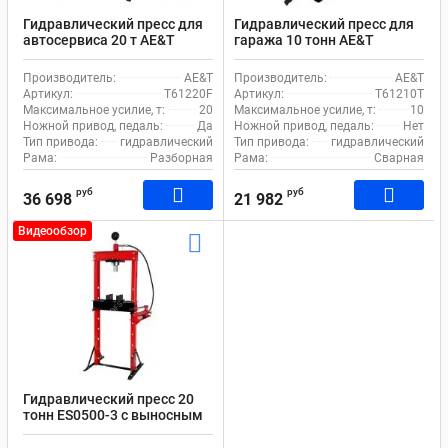
Гидравлический пресс для
Гидравлический пресс для
автосервиса 20 т AE&T
гаража 10 тонн AE&T
Т61220F ручной и ножной
T61210T ручной привод
привод
Производитель:
AE&T
Производитель:
AE&T
Артикул:
T61220F
Артикул:
T61210T
Максимальное усилие, т:
20
Максимальное усилие, т:
10
Ножной привод, педаль:
Да
Ножной привод, педаль:
Нет
Тип привода:
гидравлический
Тип привода:
гидравлический
Рама:
Разборная
Рама:
Сварная
руб
руб
36 698
21 982
Видеообзор
Гидравлический пресс 20
тонн ES0500-3 с выносным
насосом