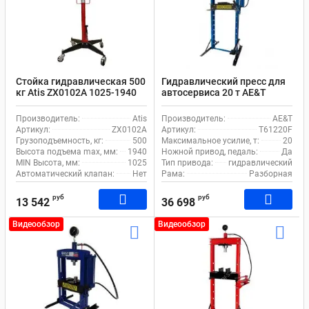
Стойка гидравлическая 500
Гидравлический пресс для
кг Atis ZX0102A 1025-1940
автосервиса 20 т AE&T
мм для автосервиса с
Т61220F ручной и ножной
рогами
привод
Производитель:
Atis
Производитель:
AE&T
Артикул:
ZX0102A
Артикул:
T61220F
Грузоподъемность, кг:
500
Максимальное усилие, т:
20
Высота подъема max, мм:
1940
Ножной привод, педаль:
Да
MIN Высота, мм:
1025
Тип привода:
гидравлический
Автоматический клапан:
Нет
Рама:
Разборная
руб
руб
13 542
36 698
Видеообзор
Видеообзор