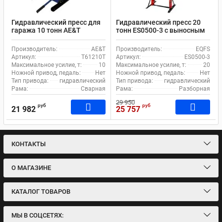
Гидравлический пресс для
Гидравлический пресс 20
гаража 10 тонн AE&T
тонн ES0500-3 с выносным
T61210T ручной привод
насосом
Производитель:
AE&T
Производитель:
EQFS
Артикул:
T61210T
Артикул:
ES0500-3
Максимальное усилие, т:
10
Максимальное усилие, т:
20
Ножной привод, педаль:
Нет
Ножной привод, педаль:
Нет
Тип привода:
гидравлический
Тип привода:
гидравлический
Рама:
Сварная
Рама:
Разборная
29 950
руб
руб
21 982
25 757
КОНТАКТЫ
О МАГАЗИНЕ
КАТАЛОГ ТОВАРОВ
МЫ В СОЦСЕТЯХ: