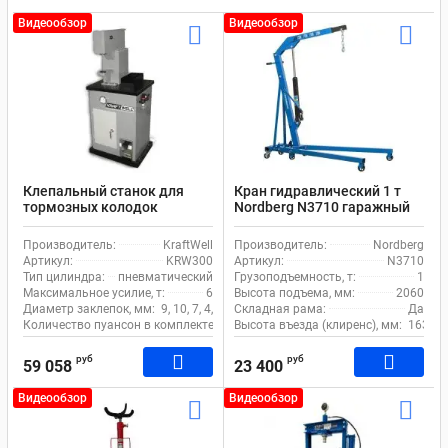
Видеообзор
Видеообзор
Клепальный станок для
Кран гидравлический 1 т
тормозных колодок
Nordberg N3710 гаражный
KraftWell KRW300
пневматический 6 т
Производитель:
KraftWell
Производитель:
Nordberg
Артикул:
KRW300
Артикул:
N3710
Тип цилиндра:
пневматический
Грузоподъемность, т:
1
Максимальное усилие, т:
6
Высота подъема, мм:
2060
Диаметр заклепок, мм:
9, 10, 7, 4, 6, 8, 3, 5
Складная рама:
Да
Количество пуансон в комплекте, шт:
Высота въезда (клиренс), мм:
8
163
руб
руб
59 058
23 400
Видеообзор
Видеообзор