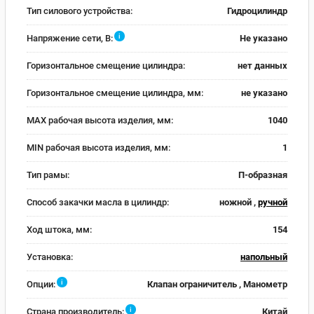
Тип силового устройства:
Гидроцилиндр
i
Напряжение сети, В:
Не указано
Горизонтальное смещение цилиндра:
нет данных
Горизонтальное смещение цилиндра, мм:
не указано
MAX рабочая высота изделия, мм:
1040
MIN рабочая высота изделия, мм:
1
Тип рамы:
П-образная
Способ закачки масла в цилиндр:
ножной ,
ручной
Ход штока, мм:
154
Установка:
напольный
i
Опции:
Клапан ограничитель , Манометр
i
Страна производитель:
Китай