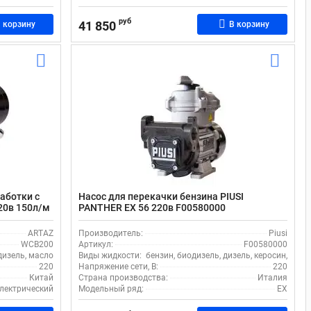
руб
41 850
 корзину
В корзину
аботки с
Насос для перекачки бензина PIUSI
20в 150л/м
PANTHER EX 56 220в F00580000
ARTAZ
Производитель:
Piusi
WCB200
Артикул:
F00580000
дизель, масло
Виды жидкости:
бензин, биодизель, дизель, керосин, спир
220
Напряжение сети, В:
220
Китай
Страна производства:
Италия
лектрический
Модельный ряд:
EX