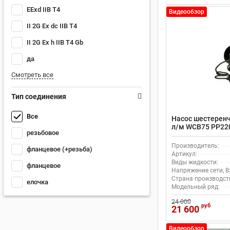
EExd IIB T4
Видеообзор
II 2G Ex dc IIB T4
II 2G Ex h IIB T4 Gb
да
Смотреть все
Тип соединения
Все
Насос шестеренч
л/м WCB75 PP22
резьбовое
Производитель:
фланцевое (+резьба)
Артикул:
Виды жидкости:
фланцевое
Напряжение сети, В
Страна производст
елочка
Модельный ряд:
24 000
руб
21 600
Видеообзор