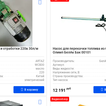
 и отработки 220в 30л/м
Насос для перекачки топлива из 
Олимп БелАк Бак 00101
ARTAZ
Производитель:
БелА
WCB30
Артикул:
масло
Виды жидкости:
:
220
Напряжение сети, В:
ва:
Китай
Страна производства:
электрический
Тип насоса:
э
руб
12 191
В корзину
В
Видеообзор