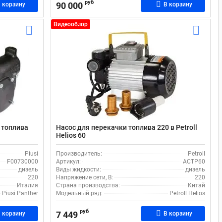
руб
90 000
 корзину
В корзину
Видеообзор
 топлива
Насос для перекачки топлива 220 в Petroll
Helios 60
Piusi
Производитель:
Petroll
F00730000
Артикул:
ACTP60
дизель
Виды жидкости:
дизель
220
Напряжение сети, В:
220
Италия
Страна производства:
Китай
Piusi Panther
Модельный ряд:
Petroll Helios
руб
7 449
 корзину
В корзину