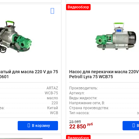
Видеообзор
атый для масла 220 V до 75
Насос для перекачки масла 220V
0601
Petroll Lyra 75 WCB75
ARTAZ
Производитель:
WCB-75
Артикул:
масло
Виды жидкости:
:
220
Напряжение сети, В:
ва:
Китай
Страна производства:
WCB
Тип насоса:
э
25 389
руб
22 850
В корзину
В
Видеообзор