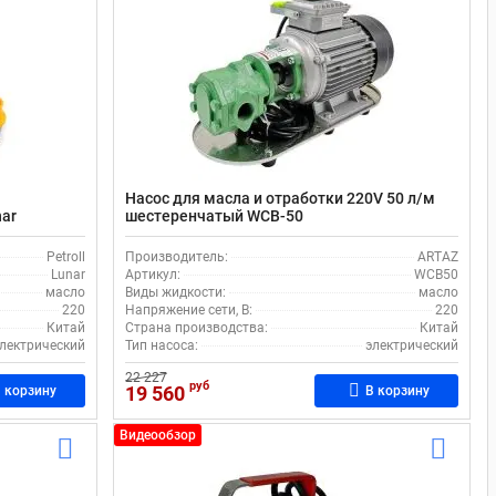
Насос для масла и отработки 220V 50 л/м
nar
шестеренчатый WCB-50
Petroll
Производитель:
ARTAZ
Lunar
Артикул:
WCB50
масло
Виды жидкости:
масло
220
Напряжение сети, В:
220
Китай
Страна производства:
Китай
лектрический
Тип насоса:
электрический
22 227
руб
19 560
 корзину
В корзину
Видеообзор