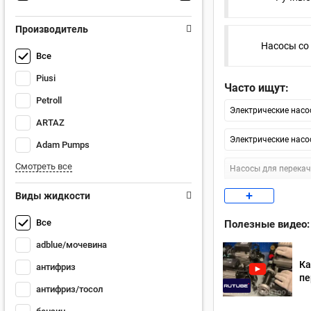
Производитель
Насосы со
Все
Piusi
Часто ищут:
Petroll
Электрические насо
ARTAZ
Электрические насо
Adam Pumps
Смотреть все
Насосы для перекач
+
Виды жидкости
Насосы для бензина
Все
Полезные видео:
Насосы для перекач
adblue/мочевина
Ка
антифриз
пе
антифриз/тосол