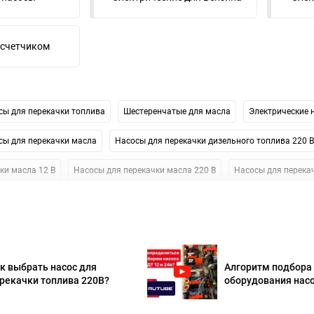
 счетчиком
сы для перекачки топлива
Шестеренчатые для масла
Электрические 
сы для перекачки масла
Насосы для перекачки дизельного топлива 220 В
ки масла 12 В
Насосы для перекачки масла 220 В
Насосы для перекач
 12В
Насосы для перекачки бензина 24 В
Для отработки
Насосы д
ки масла Piusi
к выбрать насос для
Алгоритм подбора
рекачки топлива 220В?
оборудования нас