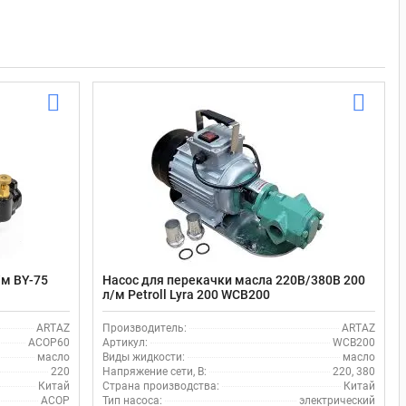
/м BY-75
Насос для перекачки масла 220В/380В 200
л/м Petroll Lyra 200 WCB200
ARTAZ
Производитель:
ARTAZ
ACOP60
Артикул:
WCB200
масло
Виды жидкости:
масло
220
Напряжение сети, В:
220, 380
Китай
Страна производства:
Китай
ACOP
Тип насоса:
электрический