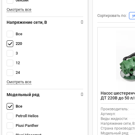
бензин
Смотреть все
Сортировать по:
у
Напряжение сети, В
Все
220
3
12
24
Смотреть все
Насос шестеренч
Модельный ряд
ДТ 220В до 50 л/
WCB-50
Все
Производитель:
Артикул:
Petroll Helios
Виды жидкости:
Напряжение сети, В
Piusi Panther
Страна производст
Модельный ряд: