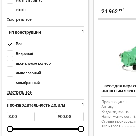
Piusi Viscomat
руб
Piusi Е
21 962
Смотреть все
Тип конструкции
Все
Вихревой
аксиальное колесо
импеллерный
мембранный
Насос для перек
выносным элект
Смотреть все
WCB-150
Производитель:
Производительность до, л/м
Артикул:
Виды жидкости:
-
Напряжение сети, В
Страна производст
Тип насоса: