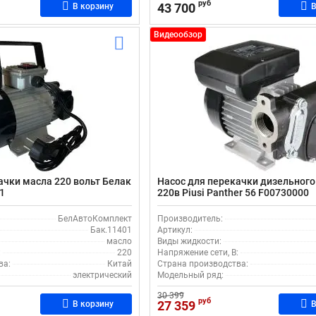
руб
43 700
В корзину
В
Видеообзор
ачки масла 220 вольт Белак
Насос для перекачки дизельного
1
220в Piusi Panther 56 F00730000
БелАвтоКомплект
Производитель:
Бак.11401
Артикул:
масло
Виды жидкости:
:
220
Напряжение сети, В:
ва:
Китай
Страна производства:
электрический
Модельный ряд:
30 399
руб
27 359
В корзину
В