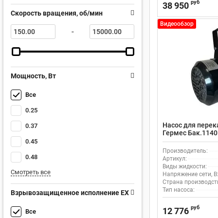
руб
38 950
Скорость вращения, об/мин
Видеообзор
-
Мощность, Вт
Все
0.25
Насос для перек
0.37
Гермес Бак.1140
0.45
Производитель:
0.48
Артикул:
Виды жидкости:
Смотреть все
Напряжение сети, В
Страна производст
Тип насоса:
Взрывозащищенное исполнение EX
руб
12 776
Все