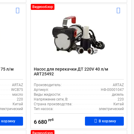
Видеообзор
 75 л/м
Насос для перекачки ДТ 220V 40 л/м
ART25492
ARTAZ
Производитель:
ARTAZ
WCB75
Артикул:
НФ-00001047
масло
Виды жидкости:
дизель
220
Напряжение сети, В:
220
Китай
Страна производства:
Китай
лектрический
Тип насоса:
электрический
руб
6 680
 корзину
В корзину
Видеообзор