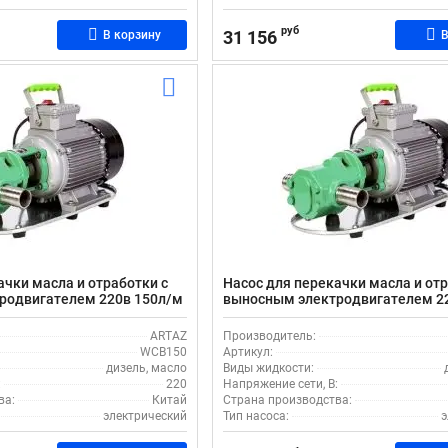
руб
31 156
В корзину
В
ачки масла и отработки с
Насос для перекачки масла и отр
родвигателем 220в 150л/м
выносным электродвигателем 2
WCB-200
ARTAZ
Производитель:
WCB150
Артикул:
дизель, масло
Виды жидкости:
:
220
Напряжение сети, В:
ва:
Китай
Страна производства:
электрический
Тип насоса:
э