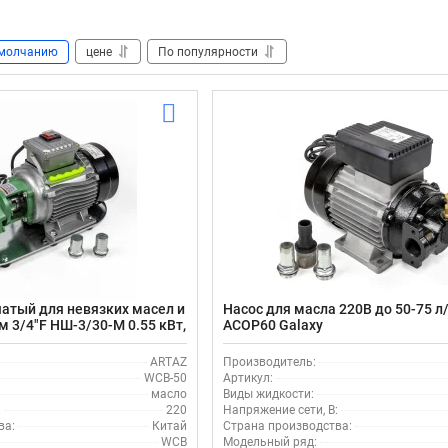
молчанию
цене
По популярности
атый для невязких масел и
Насос для масла 220В до 50-75 л
м 3/4"F НШ-3/30-М 0.55 кВт,
ACOP60 Galaxy
ARTAZ
Производитель:
WCB-50
Артикул:
масло
Виды жидкости:
:
220
Напряжение сети, В:
ва:
Китай
Страна производства:
WCB
Модельный ряд: