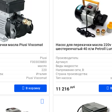
ачки масла Piusi Viscomat
Насос для перекачки масла 220v
шестеренчатый 40 л/м Petroll Lu
Piusi
Производитель:
F00303M00
Артикул:
масло
Виды жидкости:
:
220
Напряжение сети, В:
ва:
Италия
Страна производства:
Piusi Viscomat
Тип насоса:
э
руб
11 216
В корзину
В