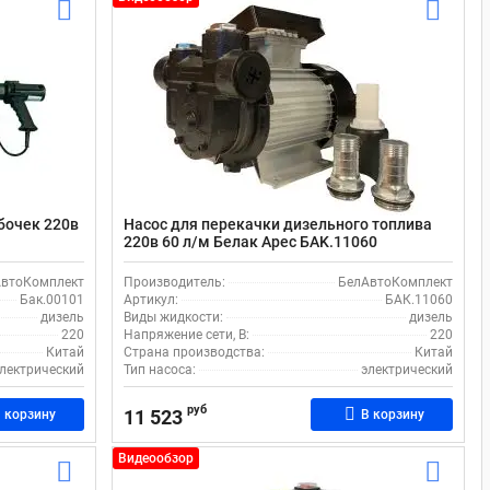
бочек 220в
Насос для перекачки дизельного топлива
220в 60 л/м Белак Арес БAK.11060
втоКомплект
Производитель:
БелАвтоКомплект
Бак.00101
Артикул:
БАК.11060
дизель
Виды жидкости:
дизель
220
Напряжение сети, В:
220
Китай
Страна производства:
Китай
лектрический
Тип насоса:
электрический
руб
11 523
 корзину
В корзину
Видеообзор