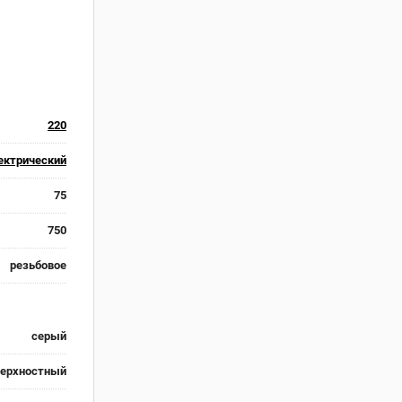
220
ектрический
75
750
резьбовое
серый
верхностный