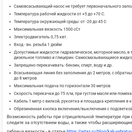
Самовсасывающий насос не требует первоначального запо
Температура рабочей жидкости от +5 до +70 С.
Температура окружающей среды: от -20 до 45 C
Максимальная вязкость 1500 сСт
Электродвигатель 0,75 квт.
Вход - вн. резьба 1 дюйм
Допустимые жидкости: гидравлическое, моторное масло, в т
дизельное топливо и глицерин. Самосмазывающиеся жидк
Запрещено перекачивать: бензин, спирт, воду и др.
Всасывающая линия без заполнения до 2 метров, с обратны
до 8 метров
Максимальная подача по горизонтали 30 метров
Скорость перекачки до 75 л/м, при густом масле или помеха
Кабель 1 метр с вилкой, рукоятка и площадка крепления в 
Обрезиненная кнопка включения/выключения с подсветко
Возможность работы при отрицательной температуре при 
следите за отсутствием воды, а также чтобы расширяющие
таблица вязкости - в статье
https://artaz.ru/blog/kak-vybrat-