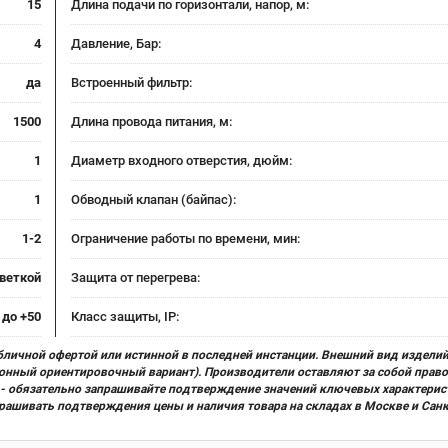
15
Длина подачи по горизонтали, напор, м:
4
Давление, Бар:
да
Встроенный фильтр:
1500
Длина провода питания, м:
1
Диаметр входного отверстия, дюйм:
1
Обводный клапан (байпас):
1-2
Ограничение работы по времени, мин:
светкой
Защита от перегрева:
 до +50
Класс защиты, IP:
бличной офертой или истинной в последней инстанции. Внешний вид изделий
ционный ориентировочный вариант). Производители оставляют за собой прав
х) - обязательно запрашивайте подтверждение значений ключевых характерис
прашивать подтверждения цены и наличия товара на складах в Москве и Сан