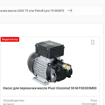
ачки масла 220V 75 л/м Petroll Lyra 75 WCB75
Видеообзор
Насос для перекачки масла Piusi Viscomat 90 M F00303M00
Производитель:
Piusi
Артикул:
F00303M00