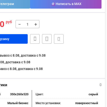
телеграм
Написать в MAX
00
руб
−
+
орзину
ывоз с 8.08, доставка c 9.08
08, доставка c 9.08
оз с 8.08, доставка c 9.08
тики
i
350x260x520
Цвет:
серый
Малый бизнес
Место установки:
поверхностный