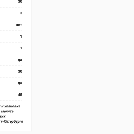
30
3
нет
1
1
да
30
да
45
 и упаковка
о менять
тик.
кт-Петербурге