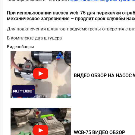
При использовании насоса wcb-75 для перекачки отра
механическое загрязнение – продлит срок службы нас
Для подключения шлангов предусмотрены отверстия с вну
В комплекте два штуцера
Видеообзоры
ВИДЕО ОБЗОР НА НАСОС 
WCB-75 ВИДЕО ОБЗОР