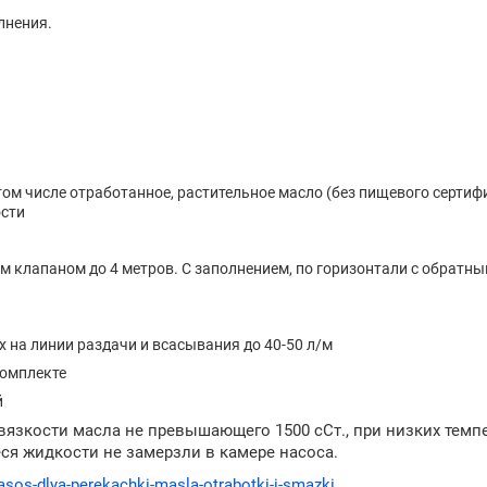
лнения.
ом числе отработанное, растительное масло (без пищевого сертиф
ости
м клапаном до 4 метров. С заполнением, по горизонтали с обратн
х на линии раздачи и всасывания до 40-50 л/м
комплекте
й
вязкости масла не превышающего 1500 сСт., при низких темп
ся жидкости не замерзли в камере насоса.
nasos-dlya-perekachki-masla-otrabotki-i-smazki