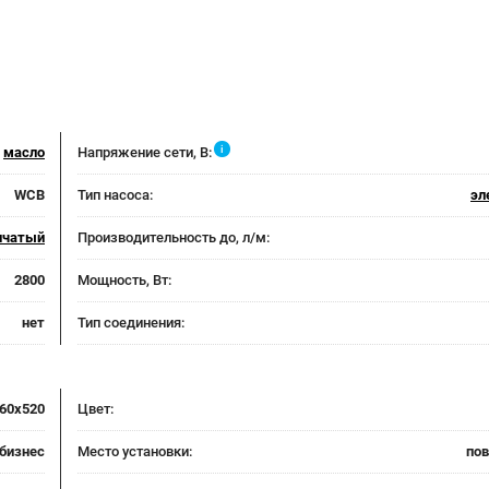
i
масло
Напряжение сети, В:
WCB
Тип насоса:
эл
нчатый
Производительность до, л/м:
2800
Мощность, Вт:
нет
Тип соединения:
60x520
Цвет:
бизнес
Место установки:
по