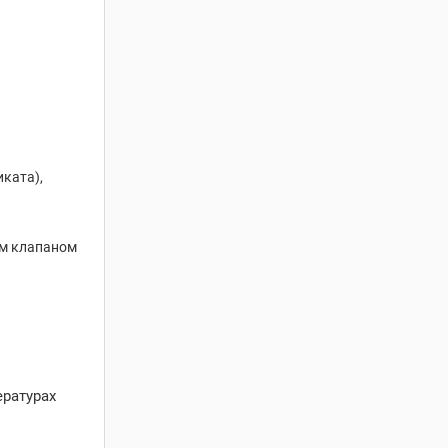
иката),
ым клапаном
ературах