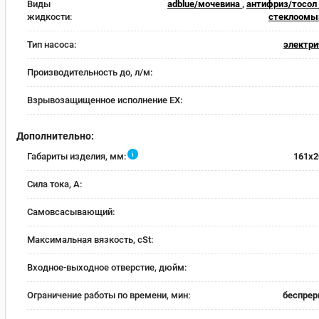
Виды
adblue/мочевина
,
антифриз/тосол
жидкости:
стеклоомы
Тип насоса:
электри
Производительность до, л/м:
Взрывозащищенное исполнение EX:
Дополнительно:
i
Габариты изделия, мм:
161x2
Сила тока, А:
Самовсасывающий:
Максимальная вязкость, cSt:
Входное-выходное отверстие, дюйм:
Ограничение работы по времени, мин:
беспре