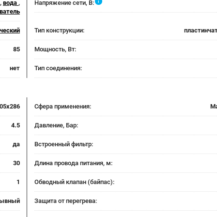
i
,
вода
,
Напряжение сети, В:
ватель
ческий
Тип конструкции:
пластинча
85
Мощность, Вт:
нет
Тип соединения:
05x286
Сфера применения:
М
4.5
Давление, Бар:
да
Встроенный фильтр:
30
Длина провода питания, м:
1
Обводный клапан (байпас):
рывный
Защита от перегрева: