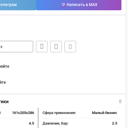
телеграм
Написать в MAX
з
няйте
йте
тики
i
161x205x286
Сфера применения:
Малый бизнес
4.5
Давление, Бар:
2.5