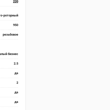
220
то-роторный
950
резьбовое
алый бизнес
2.5
да
2
да
да