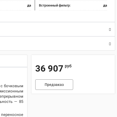
да
Встроенный фильтр:
да
36 907
руб
Предзаказ
 с бочковым
смиссионным
непрерывном
льность — 85
переносное