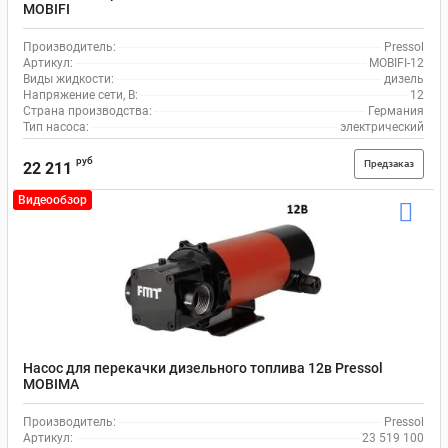
MOBIFI
Производитель:
Pressol
Артикул:
MOBIFI-12
Виды жидкости:
дизель
Напряжение сети, В:
12
Страна производства:
Германия
Тип насоса:
электрический
руб
Предзаказ
22 211
Видеообзор
Насос для перекачки дизельного топлива 12в Pressol
MOBIMA
Производитель:
Pressol
Артикул:
23 519 100