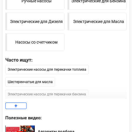
Ручные насосы
Электрические для Бензина
Электрические для Дизеля
Электрические для Масла
Насосы со счетчиком
Часто ищут:
Электрические насосы для перекачки топлива
Шестеренчатые для масла
Электрические насосы для перекачки бензина
+
Насосы для дизеля 12В
Полезные видео:
Электрические насосы для перекачки масла
Алгоритм подбора
Насосы для перекачки дизельного топлива 220 В