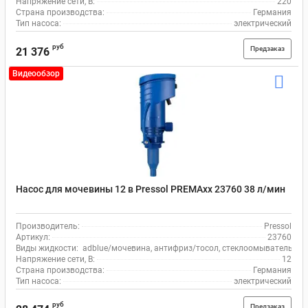
Напряжение сети, В:
220
Страна производства:
Германия
Тип насоса:
электрический
руб
Предзаказ
21 376
Видеообзор
Насос для мочевины 12 в Pressol PREMAxx 23760 38 л/мин
Производитель:
Pressol
Артикул:
23760
Виды жидкости:
adblue/мочевина, антифриз/тосол, стеклоомыватель, во
Напряжение сети, В:
12
Страна производства:
Германия
Тип насоса:
электрический
руб
Предзаказ