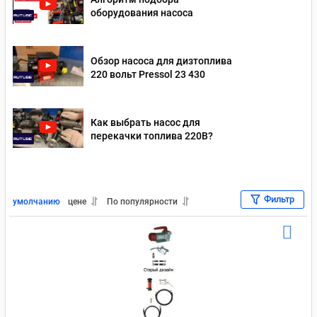
оборудования насоса
Насосы для перекачки дизельного топлива 24 Вольт
Насосы для перекачки масла 12 В
Обзор насоса для дизтоплива
220 вольт Pressol 23 430
Насосы для перекачки масла 220 В
Насосы для перекачки масла 24 В
Как выбрать насос для
перекачки топлива 220В?
Насосы для перекачки бензина 220 В
Насосы для бензина 12В
Насосы для перекачки бензина 24 В
Для отработки
Фильтр
умолчанию
цене
По популярности
Насосы для перекачки дизельного топлива Piusi
Насосы для перекачки масла Piusi