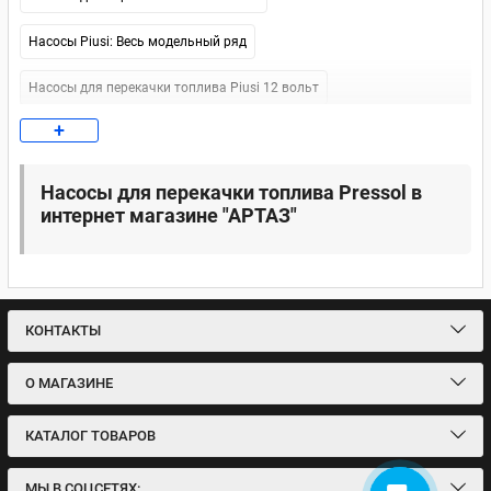
Насосы Piusi: Весь модельный ряд
Насосы для перекачки топлива Piusi 12 вольт
+
Насосы для перекачки топлива Piusi 24 v
Насосы для перекачки топлива Piusi 220 В
Насосы для перекачки топлива Pressol в
интернет магазине "АРТАЗ"
Насосы для перекачки топлива Piusi
Насосы для перекачки дизельного топлива БелАвтоКомплект
(БелАК)
КОНТАКТЫ
Насосы для перекачки топлива БелАвтКомплект (БелАК)
Насосы для перекачки топлива БелАК 12 В
О МАГАЗИНЕ
Насосы для перекачки топлива БелАК 24 В
КАТАЛОГ ТОВАРОВ
Насосы для перекачки топлива БелАК 220 В
МЫ В СОЦСЕТЯХ: