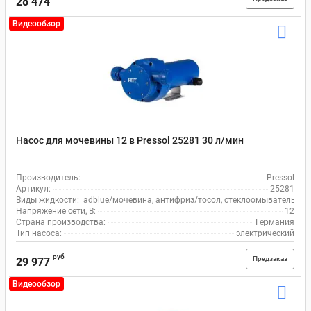
28 474
Видеообзор
Насос для мочевины 12 в Pressol 25281 30 л/мин
Производитель:
Pressol
Артикул:
25281
Виды жидкости:
adblue/мочевина, антифриз/тосол, стеклоомыватель, во
Напряжение сети, В:
12
Страна производства:
Германия
Тип насоса:
электрический
руб
Предзаказ
29 977
Видеообзор