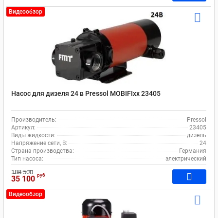
Видеообзор
Насос для дизеля 24 в Pressol MOBIFIxx 23405
Производитель:
Pressol
Артикул:
23405
Виды жидкости:
дизель
Напряжение сети, В:
24
Страна производства:
Германия
Тип насоса:
электрический
188 500
руб
35 100
Видеообзор