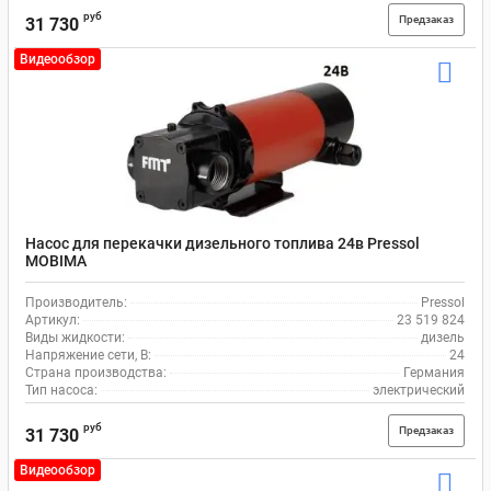
руб
Предзаказ
31 730
Видеообзор
Насос для перекачки дизельного топлива 24в Pressol
MOBIMA
Производитель:
Pressol
Артикул:
23 519 824
Виды жидкости:
дизель
Напряжение сети, В:
24
Страна производства:
Германия
Тип насоса:
электрический
руб
Предзаказ
31 730
Видеообзор