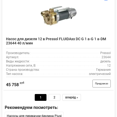
Насос для дизеля 12 в Pressol FLUIDAxx DC G 1 a-G 1 a-DM
23644 40 л/мин
Производитель:
Pressol
Артикул:
23644
Виды жидкости:
дизель
Напряжение сети, В:
12
Страна производства:
Германия
Тип насоса:
электрический
руб
Предзаказ
45 758
1
2
вперёд »
Рекомендуем посмотреть:
Насосы для перекачки бензина Piusi