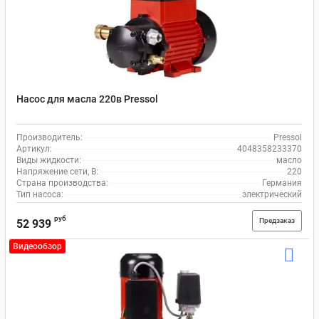
Насос для масла 220в Pressol
Производитель:
Pressol
Артикул:
4048358233370
Виды жидкости:
масло
Напряжение сети, В:
220
Страна производства:
Германия
Тип насоса:
электрический
руб
Предзаказ
52 939
Видеообзор