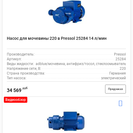
Насос для мочевины 220 в Pressol 25284 14 л/мин
Производитель:
Pressol
Артикул:
25284
Виды жидкости:
adblue/мочевина, антифриз/тосол, стеклоомыватель, во
Напряжение сети, В:
220
Страна производства:
Германия
Тип насоса:
электрический
руб
Предзаказ
34 569
Видеообзор