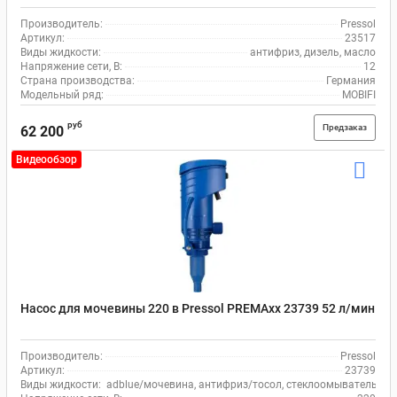
Производитель:
Pressol
Артикул:
23517
Виды жидкости:
антифриз, дизель, масло
Напряжение сети, В:
12
Страна производства:
Германия
Модельный ряд:
MOBIFI
руб
Предзаказ
62 200
Видеообзор
Насос для мочевины 220 в Pressol PREMAxx 23739 52 л/мин
Производитель:
Pressol
Артикул:
23739
Виды жидкости:
adblue/мочевина, антифриз/тосол, стеклоомыватель, во