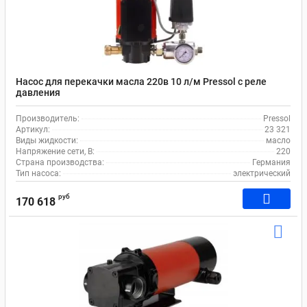
Насос для перекачки масла 220в 10 л/м Pressol с реле
давления
Производитель:
Pressol
Артикул:
23 321
Виды жидкости:
масло
Напряжение сети, В:
220
Страна производства:
Германия
Тип насоса:
электрический
руб
170 618