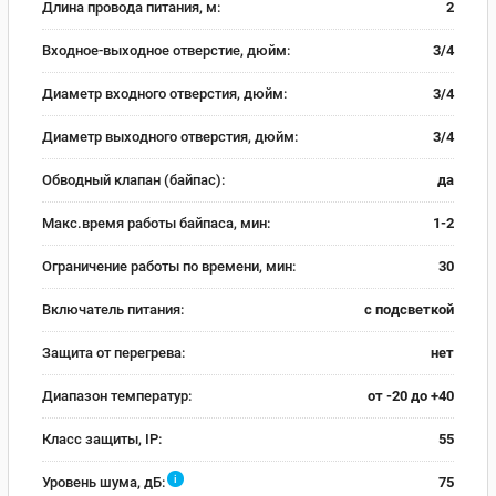
Длина провода питания, м:
2
Входное-выходное отверстие, дюйм:
3/4
Диаметр входного отверстия, дюйм:
3/4
Диаметр выходного отверстия, дюйм:
3/4
Обводный клапан (байпас):
да
Макс.время работы байпаса, мин:
1-2
Ограничение работы по времени, мин:
30
Включатель питания:
с подсветкой
Защита от перегрева:
нет
Диапазон температур:
от -20 до +40
Класс защиты, IP:
55
i
Уровень шума, дБ:
75