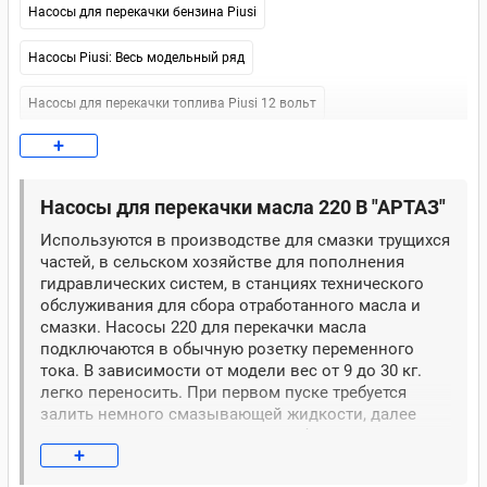
Насосы для перекачки бензина Piusi
Насосы Piusi: Весь модельный ряд
Насосы для перекачки топлива Piusi 12 вольт
+
Насосы для перекачки топлива Piusi 24 v
Насосы для перекачки топлива Piusi 220 В
Насосы для перекачки масла 220 В "АРТАЗ"
Используются в производстве для смазки трущихся
Насосы для перекачки топлива Piusi
частей, в сельском хозяйстве для пополнения
гидравлических систем, в станциях технического
Насосы для перекачки дизельного топлива БелАвтоКомплект
(БелАК)
обслуживания для сбора отработанного масла и
смазки. Насосы 220 для перекачки масла
Насосы для перекачки топлива БелАвтКомплект (БелАК)
подключаются в обычную розетку переменного
тока. В зависимости от модели вес от 9 до 30 кг.
Насосы для перекачки топлива БелАК 12 В
легко переносить. При первом пуске требуется
залить немного смазывающей жидкости, далее
насос для перекачки масла 220в будет всасывать
Насосы для перекачки топлива БелАК 24 В
+
самостоятельно и подавать по горизонтали
(давление от 5 до 40 бар) от 15 до 50 метров.
Насосы для перекачки топлива БелАК 220 В