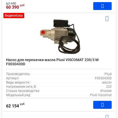
67 100
руб
60 390
Видеообзор
Насос для перекачки масла Piusi VISCOMAT 230/3 M
F0030430D
Производитель:
Piusi
Артикул:
F0030430D
Виды жидкости:
масло
Напряжение сети, В:
220
Страна производства:
Италия
Модельный ряд:
Piusi Viscomat
руб
62 154