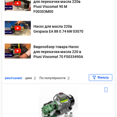
для перекачки масла 220в
Piusi Viscomat 90 M
Насосы для перекачки дизельного топлива 24 Вольт
F00303M00
Насосы для перекачки масла 12 В
Насос для масла 220в
Gespasa EA 88 0.74 kW 03070
Насосы для перекачки масла 220 В
Насосы для перекачки масла 24 В
Видеообзор товара Насос
для перекачки масла 220 в
Насосы для перекачки бензина 220 В
Насосы для бензина 12В
Piusi Viscomat 70 F0033490A
Насосы для перекачки бензина 24 В
Для отработки
Насосы для перекачки дизельного топлива Piusi
Фильтр
умолчанию
цене
По популярности
Насосы для перекачки масла Piusi