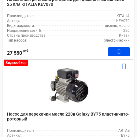
25 л/м KITALIA KEV070
Производитель:
KITALIA
Артикул:
KEV070
Виды жидкости:
дизель, масло
Напряжение сети, В:
220
Страна производства:
Китай
Тип насоса:
электрический
руб
27 550
Видеообзор
Насос для перекачки масла 220в Galaxy BY75 пластинчато-
роторный
Производитель:
ARTAZ
Артикул:
BY75