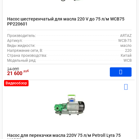
Насос шестеренчатый для масла 220 V до 75 л/м WCB75
PP220601
Производитель:
ARTAZ
Артикул:
WCB-75
Виды жидкости:
масло
Напряжение сети, В:
220
Страна производства:
Китай
Модельный ряд:
WCB
24 000
руб
21 600
Видеообзор
Насос для перекачки масла 220V 75 л/м Petroll Lyra 75