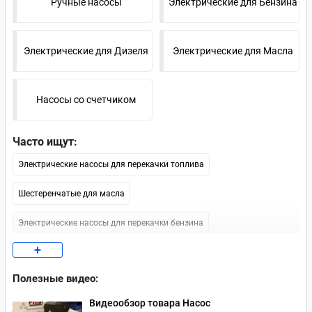
Ручные насосы
Электрические для Бензина
Электрические для Дизеля
Электрические для Масла
Насосы со счетчиком
Часто ищут:
Электрические насосы для перекачки топлива
Шестеренчатые для масла
Электрические насосы для перекачки бензина
+
Насосы для дизеля 12В
Полезные видео:
Электрические насосы для перекачки масла
Видеообзор товара Насос
Насосы для перекачки дизельного топлива 220 В