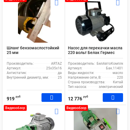
Шланг бензомаслостойкий
Насос для перекачки масла
25 мм
220 вольт Белак Гермес
Бак.11401
Производитель:
ARTAZ
Производитель:
БелАвтоКомплект
Артикул:
25х35х16
Артикул:
Бак.11401
Антистатик:
да
Виды жидкости:
масло
Внутренний диаметр, мм:
25
Напряжение сети, В:
220
Страна производства:
Китай
Тип насоса:
электрический
руб
руб
919
12 776
Видеообзор
Видеообзор