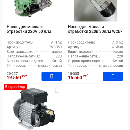
Насос для масла и
Насос для масла и
отработки 220V 50 л/м
отработки 220в 30л/м WCB-
шестеренчатый WCB-50
30
Производитель:
ARTAZ
Производитель:
ARTAZ
Артикул:
WCB50
Артикул:
WCB30
Виды жидкости:
масло
Виды жидкости:
масло
Напряжение сети, В:
220
Напряжение сети, В:
220
Страна производства:
Китай
Страна производства:
Китай
Тип насоса:
электрический
Тип насоса:
электрический
22 227
18 000
руб
руб
19 560
16 560
Видеообзор