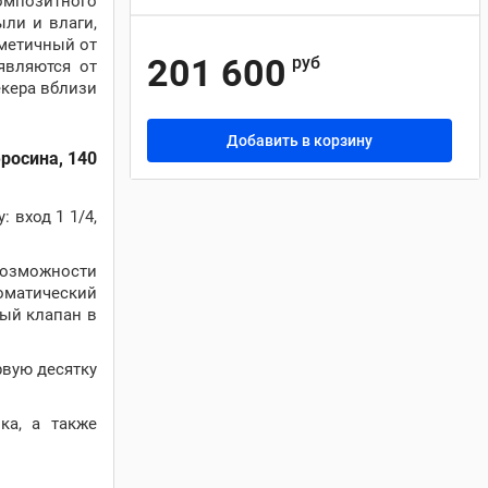
омпозитного
ыли и влаги,
рметичный от
201 600
руб
являются от
екера вблизи
Добавить в корзину
росина, 140
 вход 1 1/4,
озможности
оматический
ный клапан в
рвую десятку
ка, а также