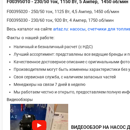
F00395010 - 230/50 ток, 1150 Вт, 5 Ампер, 1450 об/мин
F00395020 - 250/50 ток, 1125 Вт, 4,5 Ампер, 1450 об/мин
F00395030 - 230/60 ток, 920 Вт, 4 Ампер, 1750 об/мин
Весь каталог на сайте
artaz.ru
:
насосы
,
счетчики для топли
Факты о нашей работе:
Наличный и безналичный расчет (с НДС)
Лучший ассортимент: представлены все ведущие бренды и 
Качественное достоверное описание с оригинальными фот
Производителем могут быть изменены характеристики без 
Своя сервисная служба, с наличием запасных частей
Менеджеры на связи 7 дней в неделю
Мы работаем честно и открыто, предоставляем полную ин
Видеообзоры
ВИДЕООБЗОР НА НАСОС ДЛ