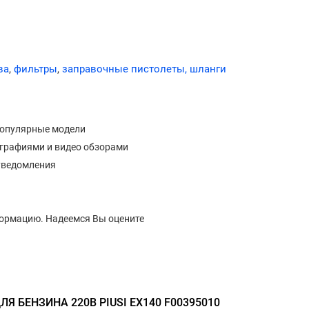
ва
,
фильтры
,
заправочные пистолеты, шланги
популярные модели
ографиями и видео обзорами
уведомления
формацию. Надеемся Вы оцените
Я БЕНЗИНА 220В PIUSI EX140 F00395010