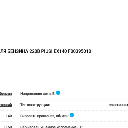
Я БЕНЗИНА 220В PIUSI EX140 F00395010
i
бензин
Напряжение сети, В:
ческий
Тип конструкции:
пластинча
i
140
Скорость вращения, об/мин:
1150
Взрывозащищенное исполнение EX: