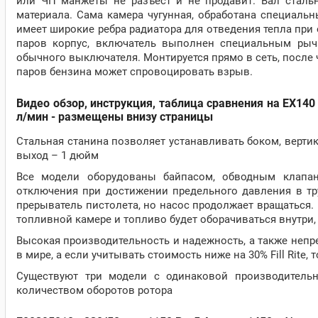
или ЧП манжеты не разъест и не продавит. Вал сталь
материала. Сама камера чугунная, обработана специаль
имеет широкие ребра радиатора для отведения тепла при
паров корпус, включатель выполнен специальным рыч
обычного выключателя. Монтируется прямо в сеть, после 
паров бензина может спровоцировать взрыв.
Видео обзор, инструкция, таблица сравнения на EX140 
л/мин - размещены внизу страницы
Стальная станина позволяет устанавливать боком, вертик
выход – 1 дюйм
Все модели оборудованы байпасом, обводным клапа
отключения при достижении предельного давления в тру
прерыватель пистолета, но насос продолжает вращаться.
топливной камере и топливо будет оборачиваться внутри, 
Высокая производительность и надежность, а также неп
в мире, а если учитывать стоимость ниже на 30% Fill Rite,
Существуют три модели с одинаковой производительн
количеством оборотов ротора