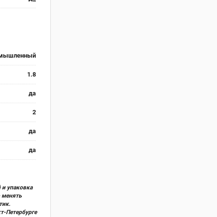
мышленный
1.8
да
2
да
да
 и упаковка
о менять
тик.
кт-Петербурге