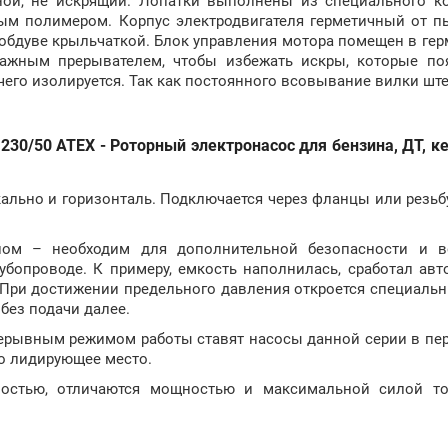
ной, не искрящий. Лопатки выполнены из специального к
ным полимером. Корпус электродвигателя герметичный от п
 обдуве крыльчаткой. Блок управления мотора помещен в ге
ажным прерывателем, чтобы избежать искры, которые по
чего изолируется. Так как постоянного всовывание вилки шт
230/50 ATEX - Роторный электронасос для бензина, ДТ, ке
ально и горизонталь. Подключается через фланцы или резьбу:
ном – необходим для дополнительной безопасности и в
бопроводе. К примеру, емкость наполнилась, сработал авт
 При достижении предельного давления откроется специаль
без подачи далее.
рерывным режимом работы ставят насосы данной серии в пе
 то лидирующее место.
остью, отличаются мощностью и максимальной силой то