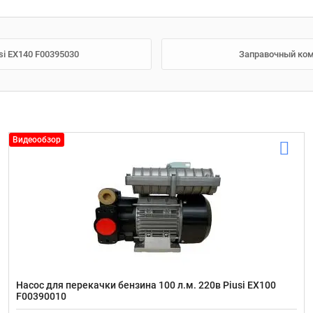
si EX140 F00395030
Заправочный компл
Видеообзор
Насос для перекачки бензина 100 л.м. 220в Piusi EX100
F00390010