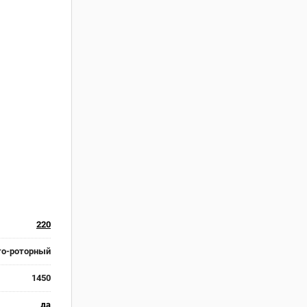
220
то-роторный
1450
да