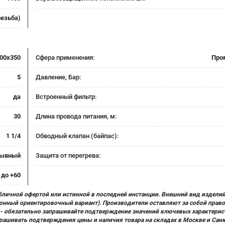
резьба)
00x350
Сфера применения:
Про
5
Давление, Бар:
да
Встроенный фильтр:
30
Длина провода питания, м:
1 1/4
Обводный клапан (байпас):
рывный
Защита от перегрева:
 до +60
бличной офертой или истинной в последней инстанции. Внешний вид изделий
ционный ориентировочный вариант). Производители оставляют за собой прав
х) - обязательно запрашивайте подтверждение значений ключевых характерис
прашивать подтверждения цены и наличия товара на складах в Москве и Сан