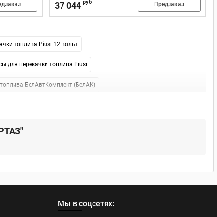
руб
37 044
едзаказ
Предзаказ
ачки топлива Piusi 12 вольт
сы для перекачки топлива Piusi
 топлива БелАвтКомплект (БелАК)
сосы для перекачки топлива БелАК 220 В
 для перекачки топлива FILL-RITE (Tuthill)
АРТАЗ"
ерекачки топлива Pressol
асосы для перекачки топлива Piusi BP
Мы в соцсетях: