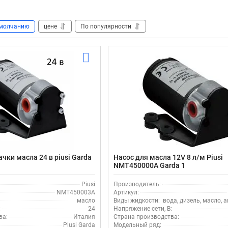
молчанию
цене
По популярности
чки масла 24 в piusi Garda
Насос для масла 12V 8 л/м Piusi
NMT450000A Garda 1
Piusi
Производитель:
NMT450003A
Артикул:
масло
Виды жидкости:
вода, дизель, масло,
:
24
Напряжение сети, В:
ва:
Италия
Страна производства:
Piusi Garda
Модельный ряд: