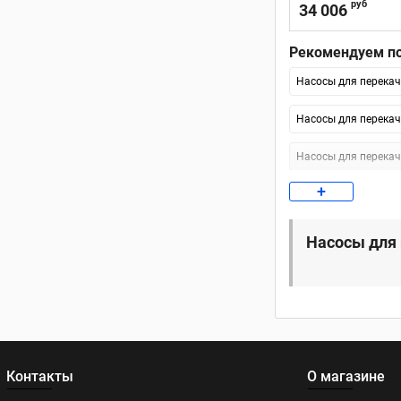
руб
34 006
Рекомендуем по
Насосы для перекач
Насосы для перекачк
Насосы для перекач
+
Насосы для перекач
Насосы для перекачк
Насосы для 
Насосы Gespasa для
Насосы для перекач
Насосы для дизеля P
Контакты
О магазине