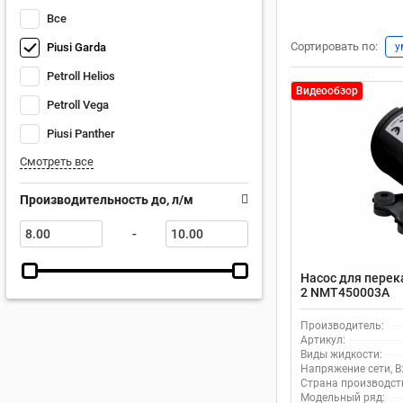
Все
Сортировать по:
у
Piusi Garda
Petroll Helios
Видеообзор
Petroll Vega
Piusi Panther
Смотреть все
Производительность до, л/м
-
Насос для перека
2 NMT450003A
Производитель:
Артикул:
Виды жидкости:
Напряжение сети, В
Страна производст
Модельный ряд: