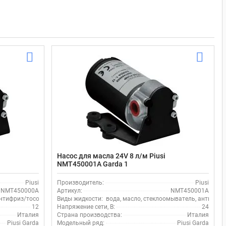
Насос для масла 24V 8 л/м Piusi
NMT450001A Garda 1
Piusi
Производитель:
Piusi
NMT450000A
Артикул:
NMT450001A
 антифриз/тосол, стеклоомыватель
Виды жидкости:
вода, масло, стеклоомыватель, антифриз
12
Напряжение сети, В:
24
Италия
Страна производства:
Италия
Piusi Garda
Модельный ряд:
Piusi Garda