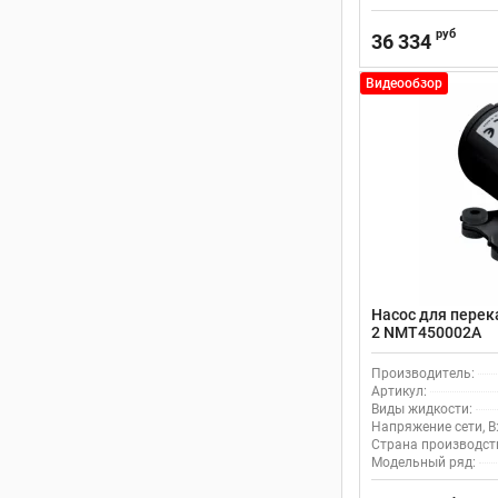
руб
36 334
Видеообзор
Насос для перека
2 NMT450002A
Производитель:
Артикул:
Виды жидкости:
Напряжение сети, В
Страна производст
Модельный ряд: