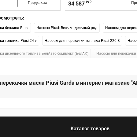
руб
34 587
Предзаказ
Пр
смотреть:
ки бензина Piusi
Насосы Piusi: Весь модельный ряд
Насосы для перек
и топлива Piusi 24 v
Насосы для перекачки топлива Piusi 220 В
Насо
ки дизельного топлива БелАвтоКомплект (БелАК)
Насосы для перекачки
ки топлива БелАК 12 В
Насосы для перекачки топлива БелАК 24 В
На
и топлива Petroll
Насосы для перекачки топлива Adam Pumps
Насосы
перекачки масла Piusi Garda в интернет магазине "
 перекачки топлива
Насосы для перекачки топлива GPI
Насосы для п
ки топлива Piusi Viscomat
Насосы для перекачки масла Piusi Garda
Н
iusi Bi Pump
Роторный
Взрывозащищенные
Каталог товаров