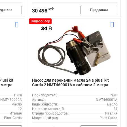
руб
30 498
едзаказ
Предзаказ
Видеообзор
usi kit
Насос для перекачки масла 24 в piusi kit
 метра
Garda 2 NMT460001A с кабелем 2 метра
Piusi
Производитель:
Piusi
NMT460000A
Артикул:
NMT460001A
масло
Виды жидкости:
масло
12
Напряжение сети, В:
24
Италия
Страна производства:
Италия
Piusi Garda
Модельный ряд:
Piusi Garda