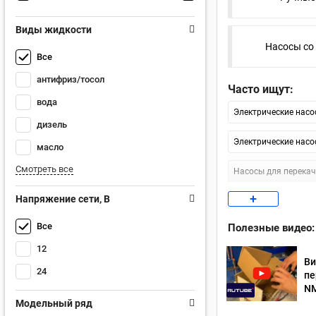
Виды жидкости
Насосы со
Все
антифриз/тосол
Часто ищут:
вода
Электрические насо
дизель
Электрические насо
масло
Смотреть все
Насосы для перекач
+
Напряжение сети, В
Насосы для бензина
Все
Полезные видео:
Насосы для перекач
12
Ви
24
пе
N
Модельный ряд