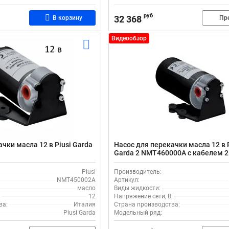
руб
32 368
В корзину
Пр
Видеообзор
чки масла 12 в Piusi Garda
Насос для перекачки масла 12 в Pi
Garda 2 NMT460000A с кабелем 2
Piusi
Производитель:
NMT450002A
Артикул:
масло
Виды жидкости:
:
12
Напряжение сети, В:
ва:
Италия
Страна производства:
Piusi Garda
Модельный ряд: