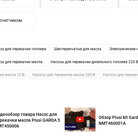
 счетчиком
сы для перекачки топлива
Шестеренчатые для масла
Электрические 
сы для перекачки масла
Насосы для перекачки дизельного топлива 220 В
ки масла 12 В
Насосы для перекачки масла 220 В
Насосы для перекач
 12В
Насосы для перекачки бензина 24 В
Для отработки
Насосы д
ки масла Piusi
деообзор товара Насос для
Обзор Piusi kit Gar
рекачки масла Piusi GARDA 5
NMT460001A
MT450006