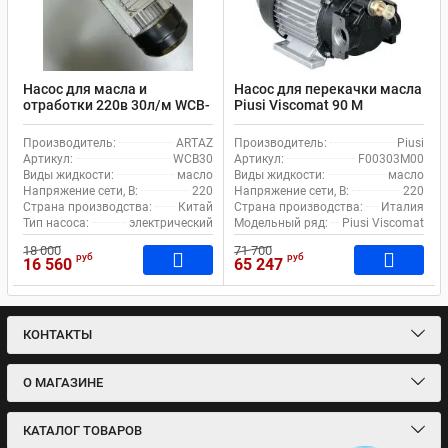
Насос для масла и
Насос для перекачки масла
отработки 220в 30л/м WCB-
Piusi Viscomat 90 M
30
F00303M00
Производитель:
ARTAZ
Производитель:
Piusi
Артикул:
WCB30
Артикул:
F00303M00
Виды жидкости:
масло
Виды жидкости:
масло
Напряжение сети, В:
220
Напряжение сети, В:
220
Страна производства:
Китай
Страна производства:
Италия
Тип насоса:
электрический
Модельный ряд:
Piusi Viscomat
18 000
71 700
руб
руб
16 560
65 247
КОНТАКТЫ
О МАГАЗИНЕ
КАТАЛОГ ТОВАРОВ