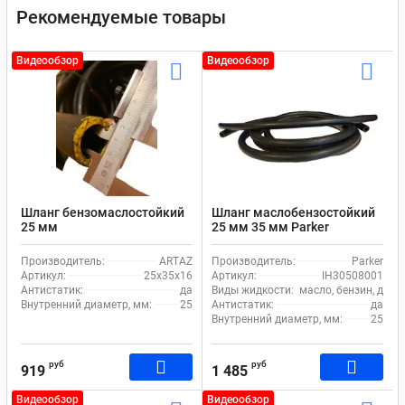
Рекомендуемые товары
Видеообзор
Видеообзор
Шланг бензомаслостойкий
Шланг маслобензостойкий
25 мм
25 мм 35 мм Parker
Carbopress
Производитель:
ARTAZ
Производитель:
Parker
Артикул:
25х35х16
Артикул:
IH30508001
Антистатик:
да
Виды жидкости:
масло, бензин, дизе
Внутренний диаметр, мм:
25
Антистатик:
да
Внутренний диаметр, мм:
25
руб
руб
919
1 485
Видеообзор
Видеообзор