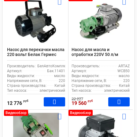
Насос для перекачки масла
Насос для масла и
220 вольт Белак Гермес
отработки 220V 50 л/м
Бак.11401
шестеренчатый WCB-50
Производитель:
БелАвтоКомплект
Производитель:
ARTAZ
Артикул:
Бак.11401
Артикул:
WCB50
Виды жидкости:
масло
Виды жидкости:
масло
Напряжение сети, В:
220
Напряжение сети, В:
220
Страна производства:
Китай
Страна производства:
Китай
Тип насоса:
электрический
Тип насоса:
электрический
22 227
руб
руб
12 776
19 560
Видеообзор
Видеообзор