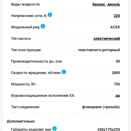
Виды жидкости:
бензин
,
дизель
i
Напряжение сети, В:
220
i
Модельный ряд:
ACEX
Тип насоса:
электрический
Тип конструкции:
пластинчато-роторный
Производительность до, л/м:
50
i
Скорость вращения, об/мин:
2800
Мощность, Вт:
750
Взрывозащищенное исполнение EX:
да
Тип соединения:
фланцевое (+резьба)
Дополнительно:
i
Габариты изделия, мм:
345x175x225