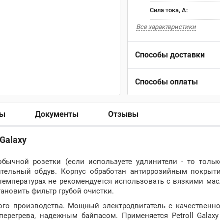
Сила тока, А:
Все характеристики
Способы доставки
Способы оплаты
ры
Документы
Отзывы
Galaxy
обычной розетки (если используете удлинители - то толь
дительный обдув. Корпус обработан антиррозийным покрыт
температурах не рекомендуется использовать с вязкими ма
тановить фильтр грубой очистки.
ого производства. Мощный электродвигатель с качественно
ерегрева, надежным байпасом. Применяется Petroll Galaxy