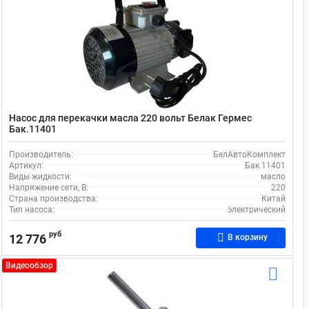
Насос для перекачки масла 220 вольт Белак Гермес
Бак.11401
Производитель:
БелАвтоКомплект
Артикул:
Бак.11401
Виды жидкости:
масло
Напряжение сети, В:
220
Страна производства:
Китай
Тип насоса:
электрический
руб
12 776
В корзину
Видеообзор