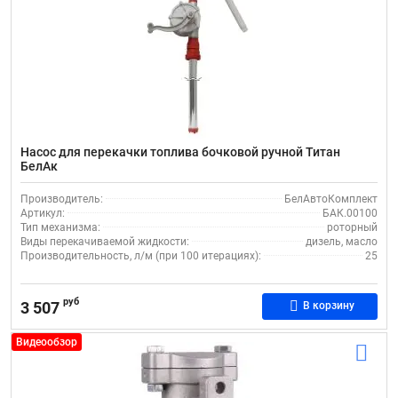
Насос для перекачки топлива бочковой ручной Титан
БелАк
Производитель:
БелАвтоКомплект
Артикул:
БАК.00100
Тип механизма:
роторный
Виды перекачиваемой жидкости:
дизель, масло
Производительность, л/м (при 100 итерациях):
25
руб
3 507
В корзину
Видеообзор