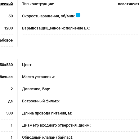
ческий
Тип конструкции:
пластинча
i
50
Скорость вращения, об/мин:
1200
Взрывозащищенное исполнение EX:
ьбовое
50x530
Цвет:
бизнес
Место установки:
2
Давление, Бар:
да
Встроенный фильтр:
500
Длина провода питания, м:
1
Диаметр входного отверстия, дюйм:
1
Обводный клапан (байпас):