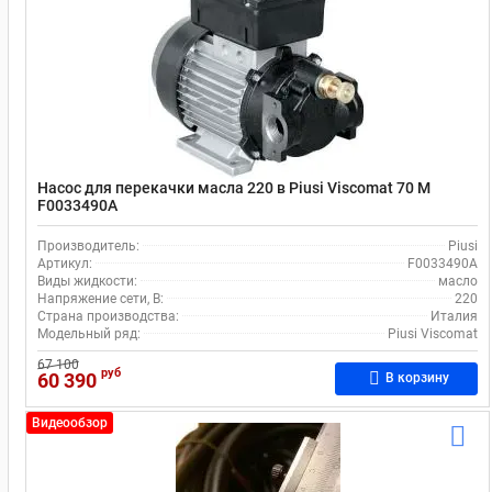
Насос для перекачки масла 220 в Piusi Viscomat 70 M
F0033490A
Производитель:
Piusi
Артикул:
F0033490A
Виды жидкости:
масло
Напряжение сети, В:
220
Страна производства:
Италия
Модельный ряд:
Piusi Viscomat
67 100
руб
60 390
В корзину
Видеообзор