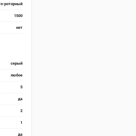
то-роторный
1500
нет
серый
любое
5
да
2
1
да