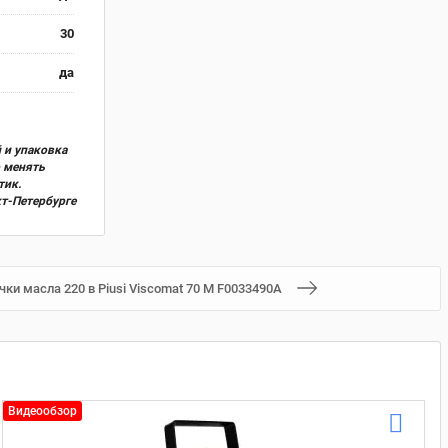
30
да
 и упаковка
о менять
тик.
кт-Петербурге
чки масла 220 в Piusi Viscomat 70 M F0033490A
Видеообзор