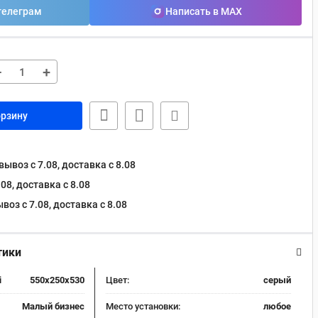
телеграм
Написать в MAX
−
+
орзину
ывоз с 7.08, доставка c 8.08
08, доставка c 8.08
оз с 7.08, доставка c 8.08
тики
i
550x250x530
Цвет:
серый
Малый бизнес
Место установки:
любое