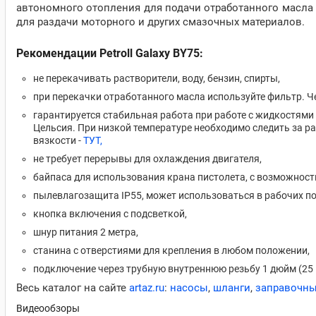
автономного отопления для подачи отработанного масла н
для раздачи моторного и других смазочных материалов.
Рекомендации Petroll Galaxy BY75:
не перекачивать растворители, воду, бензин, спирты,
при перекачки отработанного масла используйте фильтр. Ч
гарантируется стабильная работа при работе с жидкостями в
Цельсия. При низкой температуре необходимо следить за р
вязкости -
ТУТ,
не требует перерывы для охлаждения двигателя,
байпаса для использования крана пистолета, с возможност
пылевлагозащита IP55, может использоваться в рабочих п
кнопка включения с подсветкой,
шнур питания 2 метра,
станина с отверстиями для крепления в любом положении,
подключение через трубную внутреннюю резьбу 1 дюйм (25 
Весь каталог на сайте
artaz.ru
:
насосы
,
шланги
,
заправочны
Видеообзоры