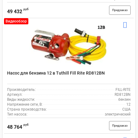
руб
Предзаказ
49 432
Видеообзор
Насос для бензина 12 в Tuthill Fill Rite RD812BN
Производитель:
FILL-RITE
Артикул:
RD812BN
Виды жидкости:
бензин
Напряжение сети, В:
12
Страна производства:
США
Тип насоса:
электрический
руб
Предзаказ
48 764