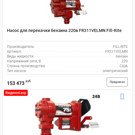
Насос для перекачки бензина 220в FR311VELMN Fill-Rite
Производитель:
FILL-RITE
Артикул:
FR311VELMN
Виды жидкости:
бензин
Напряжение сети, В:
220
Страна производства:
США
Тип насоса:
электрический
руб
Предзаказ
153 473
Видеообзор