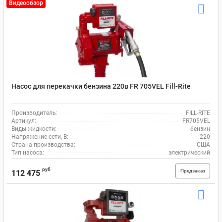
Видеообзор
Насос для перекачки бензина 220в FR 705VEL Fill-Rite
Производитель:
FILL-RITE
Артикул:
FR705VEL
Виды жидкости:
бензин
Напряжение сети, В:
220
Страна производства:
США
Тип насоса:
электрический
руб
Предзаказ
112 475