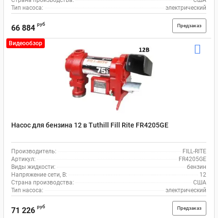
Страна производства:
США
Тип насоса:
электрический
руб
Предзаказ
66 884
Видеообзор
Насос для бензина 12 в Tuthill Fill Rite FR4205GE
Производитель:
FILL-RITE
Артикул:
FR4205GE
Виды жидкости:
бензин
Напряжение сети, В:
12
Страна производства:
США
Тип насоса:
электрический
руб
Предзаказ
71 226