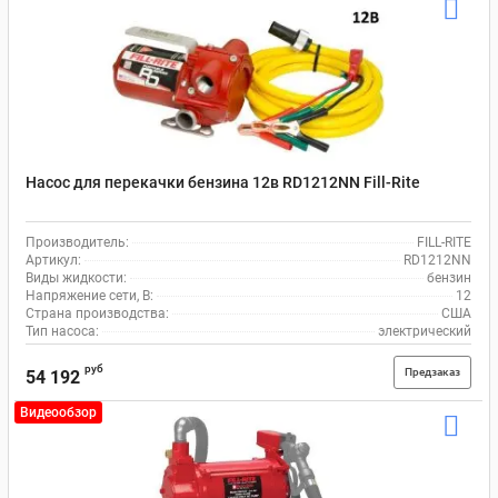
Насос для перекачки бензина 12в RD1212NN Fill-Rite
Производитель:
FILL-RITE
Артикул:
RD1212NN
Виды жидкости:
бензин
Напряжение сети, В:
12
Страна производства:
США
Тип насоса:
электрический
руб
Предзаказ
54 192
Видеообзор