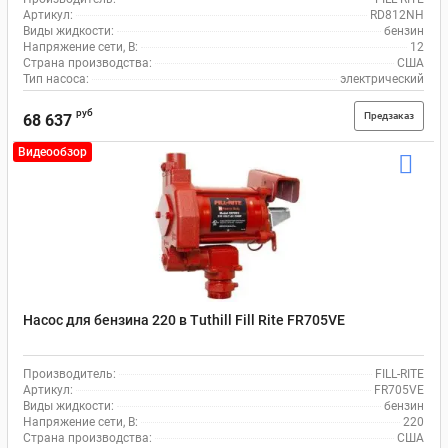
Артикул:
RD812NH
Виды жидкости:
бензин
Напряжение сети, В:
12
Страна производства:
США
Тип насоса:
электрический
руб
Предзаказ
68 637
Видеообзор
Насос для бензина 220 в Tuthill Fill Rite FR705VE
Производитель:
FILL-RITE
Артикул:
FR705VE
Виды жидкости:
бензин
Напряжение сети, В:
220
Страна производства:
США