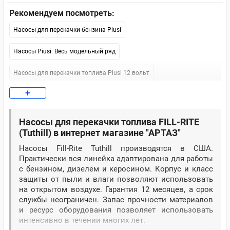
Рекомендуем посмотреть:
Насосы для перекачки бензина Piusi
Насосы Piusi: Весь модельный ряд
Насосы для перекачки топлива Piusi 12 вольт
+
Насосы для перекачки топлива Piusi 24 v
Насосы для перекачки топлива Piusi 220 В
Насосы для перекачки топлива FILL-RITE
(Tuthill) в интернет магазине "АРТАЗ"
Насосы для перекачки топлива Piusi
Насосы Fill-Rite Tuthill производятся в США.
Практически вся линейка адаптирована для работы
Насосы для перекачки дизельного топлива БелАвтоКомплект
(БелАК)
с бензином, дизелем и керосином. Корпус и класс
защиты от пыли и влаги позволяют использовать
Насосы для перекачки топлива БелАвтКомплект (БелАК)
на открытом воздухе. Гарантия 12 месяцев, а срок
службы неограничен. Запас прочности материалов
Насосы для перекачки топлива БелАК 12 В
и ресурс оборудования позволяет использовать
интенсивно в течении многих лет.