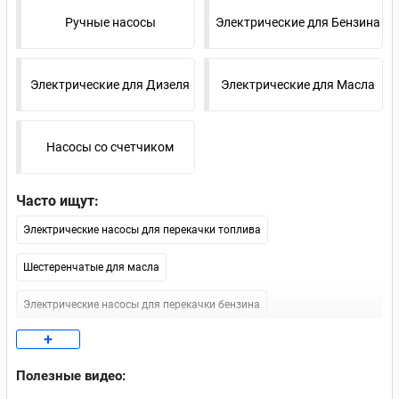
Ручные насосы
Электрические для Бензина
Электрические для Дизеля
Электрические для Масла
Насосы со счетчиком
Часто ищут:
Электрические насосы для перекачки топлива
Шестеренчатые для масла
Электрические насосы для перекачки бензина
+
Насосы для дизеля 12В
Полезные видео:
Электрические насосы для перекачки масла