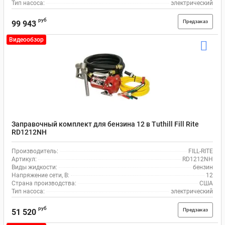
Тип насоса:
электрический
руб
Предзаказ
99 943
Видеообзор
Заправочный комплект для бензина 12 в Tuthill Fill Rite
RD1212NH
Производитель:
FILL-RITE
Артикул:
RD1212NH
Виды жидкости:
бензин
Напряжение сети, В:
12
Страна производства:
США
Тип насоса:
электрический
руб
Предзаказ
51 520