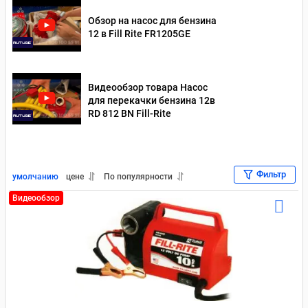
Насосы для перекачки дизельного топлива 220 В
Обзор на насос для бензина
12 в Fill Rite FR1205GE
Насосы для перекачки дизельного топлива 24 Вольт
Насосы для перекачки масла 12 В
Видеообзор товара Насос
для перекачки бензина 12в
Насосы для перекачки масла 220 В
RD 812 BN Fill-Rite
Насосы для перекачки масла 24 В
Насосы для перекачки бензина 220 В
Насосы для бензина 12В
Фильтр
умолчанию
цене
По популярности
Насосы для перекачки бензина 24 В
Для отработки
Видеообзор
Насосы для перекачки дизельного топлива Piusi
Насосы для перекачки масла Piusi