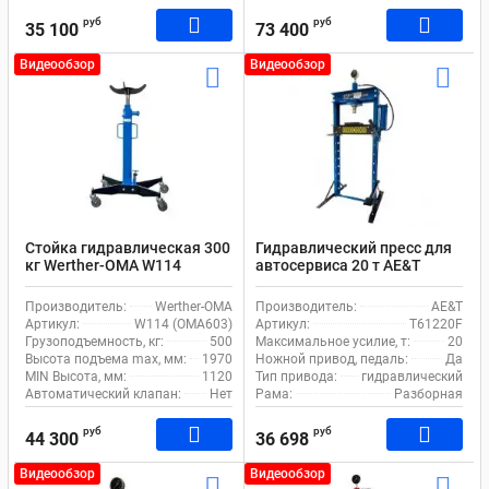
руб
руб
35 100
73 400
Видеообзор
Видеообзор
Стойка гидравлическая 300
Гидравлический пресс для
кг Werther-OMA W114
автосервиса 20 т AE&T
(OMA603) 1120-1970 мм для
Т61220F ручной и ножной
автосервиса с рогами
привод
Производитель:
Werther-OMA
Производитель:
AE&T
Артикул:
W114 (OMA603)
Артикул:
T61220F
Грузоподъемность, кг:
500
Максимальное усилие, т:
20
Высота подъема max, мм:
1970
Ножной привод, педаль:
Да
MIN Высота, мм:
1120
Тип привода:
гидравлический
Автоматический клапан:
Нет
Рама:
Разборная
руб
руб
44 300
36 698
Видеообзор
Видеообзор