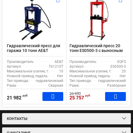
Гидравлический пресс для
Гидравлический пресс 20
гаража 10 тонн AE&T
тонн ES0500-3 с выносным
T61210T ручной привод
насосом
Производитель:
AE&T
Производитель:
EQFS
Артикул:
T61210T
Артикул:
ES0500-3
Максимальное усилие, т:
10
Максимальное усилие, т:
20
Ножной привод, педаль:
Нет
Ножной привод, педаль:
Нет
Тип привода:
гидравлический
Тип привода:
гидравлический
Рама:
Сварная
Рама:
Разборная
29 950
руб
руб
21 982
25 757
КОНТАКТЫ
О МАГАЗИНЕ