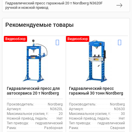
Гидравлический пресс гаражный 20 т Nordberg N3620F
ручной и ножной привод
Рекомендуемые товары
Видеообзор
Видеообзор
Гидравлический пресс для
Гидравлический пресс
автосервиса 20 т Nordberg
гаражный 30 тонн Nordberg
eco N3620L ручной привод
N3630 ручной привод
Производитель:
Nordberg
Производитель:
Nordberg
Артикул:
N3620L
Артикул:
N3630
Максимальное усилие, т:
20
Максимальное усилие, т:
30
Ножной привод, педаль:
Нет
Ножной привод, педаль:
Нет
Тип привода:
гидравлический
Тип привода:
гидравлический
Рама:
Разборная
Рама:
Сварная