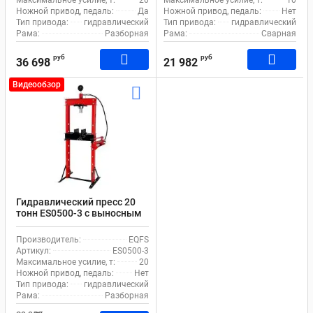
Ножной привод, педаль:
Да
Ножной привод, педаль:
Нет
Тип привода:
гидравлический
Тип привода:
гидравлический
Рама:
Разборная
Рама:
Сварная
руб
руб
36 698
21 982
Видеообзор
Гидравлический пресс 20
тонн ES0500-3 с выносным
насосом
Производитель:
EQFS
Артикул:
ES0500-3
Максимальное усилие, т:
20
Ножной привод, педаль:
Нет
Тип привода:
гидравлический
Рама:
Разборная