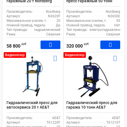
гаражный 20 т Nordberg
пресс гаражный 50 тонн
N3620F ручной и ножной
Nordberg N3650E с
привод
электроприводом 380В
Производитель:
Nordberg
Производитель:
Nordberg
Артикул:
N3620F
Артикул:
N3650Е
Максимальное усилие, т:
20
Максимальное усилие, т:
50
Ножной привод, педаль:
Да
Ножной привод, педаль:
Нет
Тип привода:
гидравлический
Тип привода:
электрогидравлически
Рама:
Сварная
Рама:
Сварная
руб
руб
58 800
320 000
Видеообзор
Видеообзор
Гидравлический пресс для
Гидравлический пресс для
автосервиса 20 т AE&T
гаража 10 тонн AE&T
Т61220F ручной и ножной
T61210T ручной привод
привод
Производитель:
AE&T
Производитель:
AE&T
Артикул:
T61220F
Артикул:
T61210T
Максимальное усилие, т:
20
Максимальное усилие, т:
10