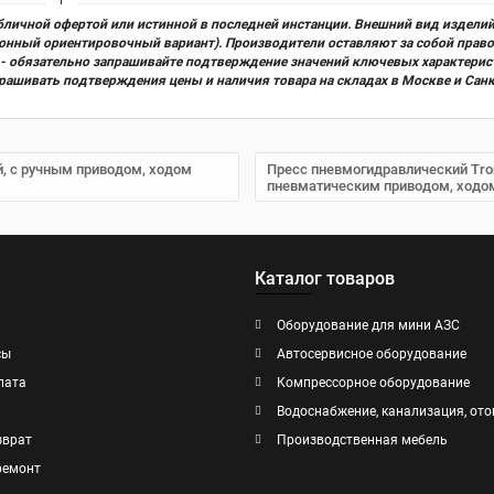
бличной офертой или истинной в последней инстанции. Внешний вид изделий
ционный ориентировочный вариант). Производители оставляют за собой прав
х) - обязательно запрашивайте подтверждение значений ключевых характерис
прашивать подтверждения цены и наличия товара на складах в Москве и Сан
й, с ручным приводом, ходом
Пресс пневмогидравлический Tro
пневматическим приводом, ходо
Каталог товаров
Оборудование для мини АЗС
сы
Автосервисное оборудование
лата
Компрессорное оборудование
Водоснабжение, канализация, ото
зврат
Производственная мебель
ремонт