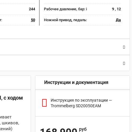
244
Рабочее давление, бар:
i
9 , 12
т:
50
Ножной привод, педаль:
Да
Инструкции и документация
, с ходом
Инструкция по эксплуатации —
Trommelberg SD20050EAM
ивает
, шкивов,
жений)
руб