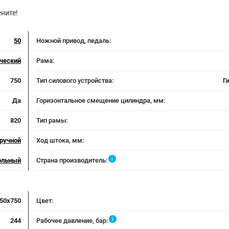
ните!
50
Ножной привод, педаль:
ческий
Рама:
750
Тип силового устройства:
Г
Да
Горизонтальное смещение цилиндра, мм:
820
Тип рамы:
ручной
Ход штока, мм:
i
ольный
Страна производитель:
50х750
Цвет:
i
244
Рабочее давление, бар: