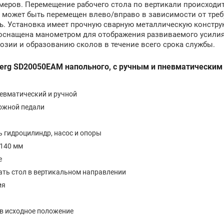
меров. Перемещение рабочего стола по вертикали происходи
может быть перемещен влево/вправо в зависимости от треб
ть. Установка имеет прочную сварную металлическую констру
 оснащена манометром для отображения развиваемого усилия
зии и образованию сколов в течение всего срока службы.
erg SD20050EAM напольного, с ручным и пневматическим
евматический и ручной
ожной педали
ь гидроцилиндр, насос и опоры
±140 мм
е
ать стол в вертикальном направлении
ия
в исходное положение