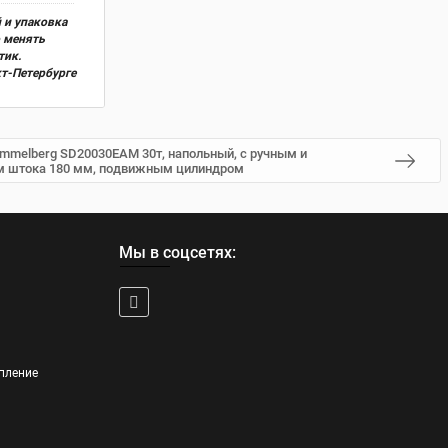
 и упаковка
о менять
тик.
кт-Петербурге
mmelberg SD20030EAM 30т, напольный, с ручным и
м штока 180 мм, подвижным цилиндром
Мы в соцсетях:
пление