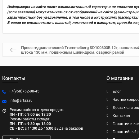
Информация на сайте носит ознакомительный характер и не является пу
(если заявлена) могут отличаться от изображений на сайте (демонстра
характеристики без уведомления, в том числе в инструкциях (паспорта
В связи со сложностями с валютой, логистикой и импортом, просьба за
Пресс гидравлический Trommelberg SD100803B 12т, напольны
штока 130 мм, подвижным цилиндром, сварной рамой
Контакты
О магазине
+7(958)762-88-45
Блог
Частые вопро
info@artaz.ru
Доставка и оп
Режим работы отдела продаж:
ПН - ПТ: с 9:00 до 18:30
Контакты
Режим работы склада:
ПН - ПТ: с 9:30 до 18:00
Гарантии и во
СБ - ВС: с 11:00 до 15:00
выдача заказов
Гарантийный 