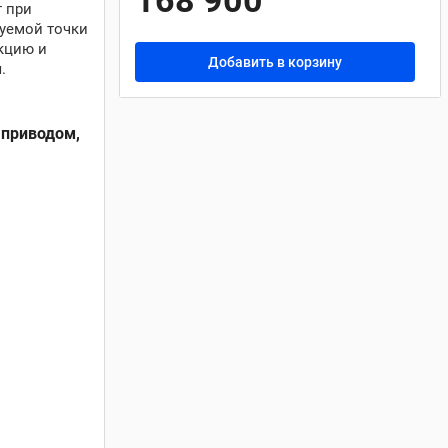
168 900
т при
уемой точки
кцию и
Добавить в корзину
.
 приводом,