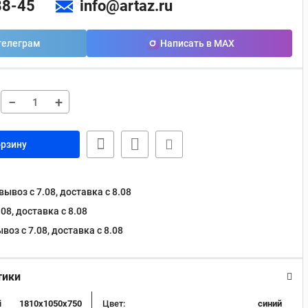
88-45
info@artaz.ru
телеграм
Написать в MAX
−
+
орзину
ывоз с 7.08, доставка c 8.08
08, доставка c 8.08
оз с 7.08, доставка c 8.08
тики
i
1810х1050х750
Цвет:
синий