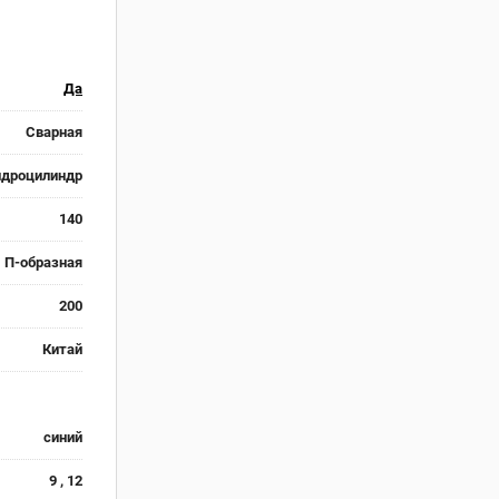
Да
Сварная
идроцилиндр
140
П-образная
200
Китай
синий
9 , 12