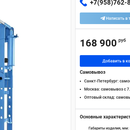
+7(958)762-
Написать в 
168 900
руб
Добавить в к
Самовывоз
Санкт-Петербург:
самов
Москва:
самовывоз с 7.
Оптовый склад:
самовыв
Основные характерис
Габариты изделия, мм: