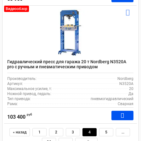
Видеообзор
Гидравлический пресс для гаража 20 т Nordberg N3520A
pro с ручным и пневматическим приводом
Производитель:
Nordberg
Артикул:
N3520A
Максимальное усилие, т:
20
Ножной привод, педаль:
Да
Тип привода:
пневмогидравлический
Рама:
Сварная
руб
103 400
« назад
1
2
3
4
5
...