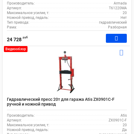
Производитель:
Armada
Артикул:
T61220MA
Максимальное усилие, т:
20
Ножной привод, педаль:
Нет
Тип привода:
гидравлический
Рама:
Разборная
руб
24 728
Видеообзор
Гидравлический пресс 20т для гаража Atis ZX0901C-F
ручной и ножной привод
Производитель:
Atis
Артикул:
ZX0901C-F
Максимальное усилие, т:
20
Ножной привод, педаль:
Да