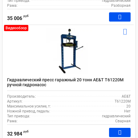
Тип привода:
гидравлический
Рама:
Разборная
руб
35 006
Видеообзор
Гидравлический пресс гаражный 20 тонн AE&T Т61220M
ручной гидронасос
Производитель:
AE&T
Артикул:
Т61220M
Максимальное усилие, т:
20
Ножной привод, педаль:
Нет
Тип привода:
гидравлический
Рама:
Сварная
руб
32 984