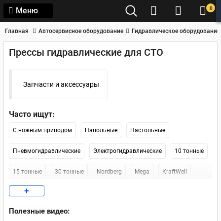
0
Меню
Главная
Автосервисное оборудование
Гидравлическое оборудование
Прессы гидравлические для СТО
Запчасти и аксессуары
Часто ищут:
С ножным приводом
Напольные
Настольные
Пневмогидравлические
Электрогидравлические
10 тонные
15 тонные
30 тонные
Nordberg
Mega
KraftWell
+
Werther-OMA
Nordberg 12 тонн
Напольные 12 тонн
Полезные видео:
Напольный 30 тонн
Напольные 20 тонн