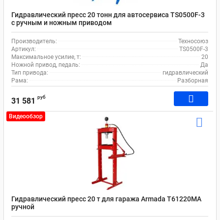
Гидравлический пресс 20 тонн для автосервиса TS0500F-3
с ручным и ножным приводом
Производитель:
Техносоюз
Артикул:
TS0500F-3
Максимальное усилие, т:
20
Ножной привод, педаль:
Да
Тип привода:
гидравлический
Рама:
Разборная
руб
31 581
Видеообзор
Гидравлический пресс 20 т для гаража Armada T61220MA
ручной