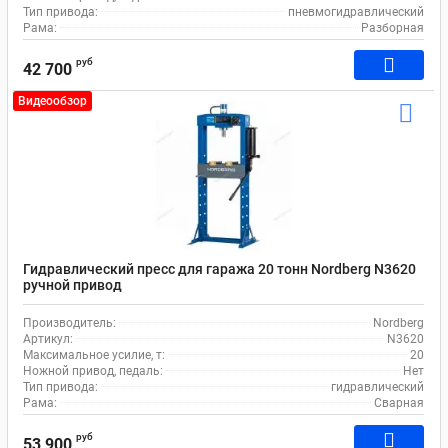
Тип привода:
пневмогидравлический
Рама:
Разборная
руб
42 700
Видеообзор
Гидравлический пресс для гаража 20 тонн Nordberg N3620
ручной привод
Производитель:
Nordberg
Артикул:
N3620
Максимальное усилие, т:
20
Ножной привод, педаль:
Нет
Тип привода:
гидравлический
Рама:
Сварная
руб
53 900